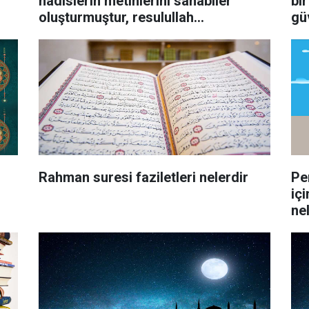
hadislerin metinlerini sahabiler
bi
oluşturmuştur, resulullah
gü
oluşturmamıştır sözü ne demektir
di
hadisle
Rahman suresi faziletleri nelerdir
Pe
iç
ne