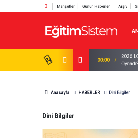
Manşetler
Günün Haberleri
Arşiv
S
AN
2026 LG
Sınav Heyecanı Yaşayacak: Sınav Pazar Günü
24
00:00
Oynadı
Anasayfa
HABERLER
Dini Bilgiler
Dini Bilgiler