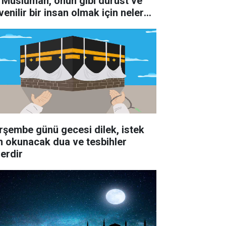
r Müslüman, onun gibi dürüst ve
venilir bir insan olmak için nelere
kkat etmelidir
rşembe günü gecesi dilek, istek
in okunacak dua ve tesbihler
lerdir