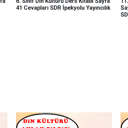
yfa
6. Sınıf Din Kültürü Ders Kitabı Sayfa
11.
41 Cevapları SDR İpekyolu Yayıncılık
Sa
SD