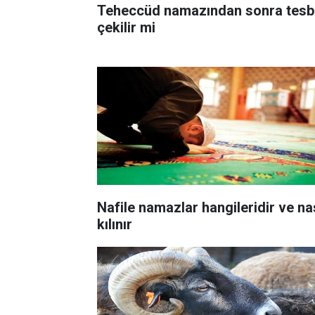
Teheccüd namazından sonra tesb
çekilir mi
Nafile namazlar hangileridir ve na
kılınır