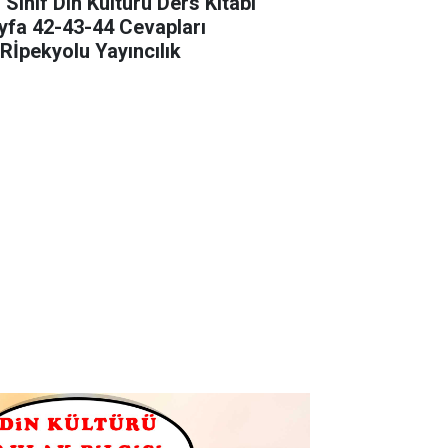
 Sınıf Din Kültürü Ders Kitabı
yfa 42-43-44 Cevapları
Rİpekyolu Yayıncılık