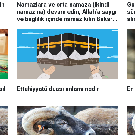
ih
Namazlara ve orta namaza (ikindi
Gus
namazına) devam edin, Allah’a saygı
sü
ve bağlılık içinde namaz kılın Bakara
alı
suresi, 238. ayetini
sıl
Ettehiyyatü duası anlamı nedir
En