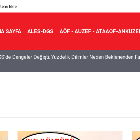
itene Ekle
A SAYFA
ALES-DGS
AÖF - AUZEF - ATAAOF-ANKUZE
S’de Dengeler Değişti: Yüzdelik Dilimler Neden Beklenenden Fa
?