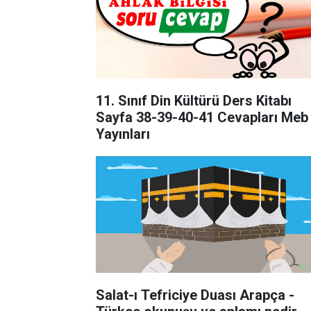
11. Sınıf Din Kültürü Ders Kitabı
Sayfa 38-39-40-41 Cevapları Meb
Yayınları
Salat-ı Tefriciye Duası Arapça -