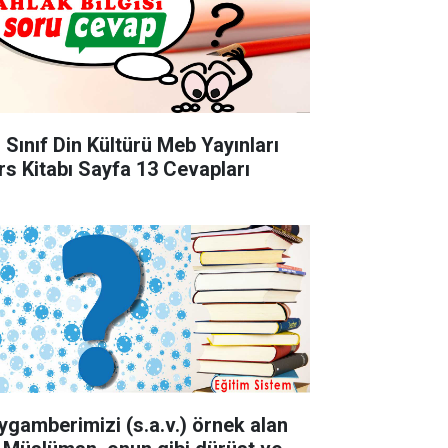
. Sınıf Din Kültürü Meb Yayınları
rs Kitabı Sayfa 13 Cevapları
ygamberimizi (s.a.v.) örnek alan