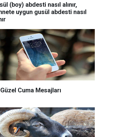
ül (boy) abdesti nasıl alınır,
nnete uygun gusül abdesti nasıl
nır
 Güzel Cuma Mesajları