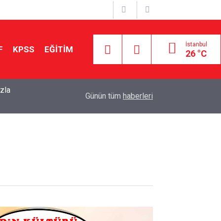
İstanbul
F
KPSS
EĞİTİM
26 °C
zla
22:30
2026 LGS’de En Yüksek Puanlı 100 Lise Açıklandı
Günün tüm
haberleri