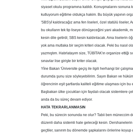
siyaset okulu programına katıldı. Konuşmalarını sonuna k
kutluyorum eğitime oldukça hakim. Bu büyük yapının orga
'SBS'yİ kaldıracağız ama fen liseleri, özel statülü lisele
bu okulların tek tip liseye dönüşeceğini yani akademik, m
kesin dile getirdi; SBS kesin kaldırılacak. Ama liselerin
yok ama mutlaka bir seçim kriteri olacak. Peki bu nasıl o
yazmıştım. Hatırlatayım size, TÜBİTAK'ın organize ettiği s
sınavlar lise girişte bir kriter olacak.
Yİne Bakan 'Üniversite geçiş ile ilgili herhangi bir çalış
durumda şunu size söyleyebilirim. Sayın Bakan ve hükümet 
öğrencinin eşit şartlarda kaliteli eğitime ulaşması için bu
Başbakan ülke çocukları için faydalı olacak sistemlere çe
anda da bu süreç devam ediyor.
HATA TEKRARLANMASIN
Peki, bu sürecin sonunda ne olur? Tabii ben müneccim d
düzenli daha sistemli hale geleceği kesin. Dershanelerin
geçtiler, sanırım bu dönemde şapkalarını önlerine koyup