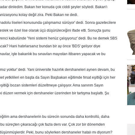
adar dinledim. Bakan her konuda çok ciddi şeyler söyledi. Bakan'ı
nizasyonu kolay değil zira. Peki Bakan ne dedi.
r, Anadolu liseleri konusunda çalışmamız sürüyor' dedi. Sonra gazetecilere
eslek ve özel lise olarak üçü düşürüleceğini ifade etti. Sonuçta şunu
 öğrenci kabulünde 'Yeni sistemi henüz çalışıyoruz' dedi. Bu ne demek SBS
lacak? Hani hatırlarsanız bundan bir ay önce 'BDS' geliyor diye
ınavlar, işte bakanlık bu sınavları mayıstan itibaren yapacak ve bu
mamız yoktur' dedi. Yani üniversite hazırlık dershaneleri aynen devam, bu
yetkilileri en başta da Sayın Başbakan eğitimde fırsat eşitliği için her
 eşitliği bozan sistemleri düzeltmeye çalışıyor. Ama sanırım Sayın
ki düzen vermek için dershaneler üzerinden bir tartışma başlattı. Şu
eğilim ama dershanelerin bu sürecin sonunda daha kontrollü, daha
 bu süreçten çıkaracağı çok fazla ders var. Çok zor bir dönemden
 düşünmüşlerdir. Peki, bunu söylerken dershaneler hatalı mı diyorum?