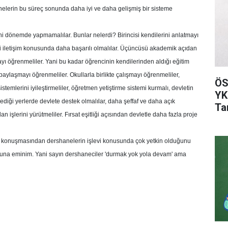
lerin bu süreç sonunda daha iyi ve daha gelişmiş bir sisteme
ni dönemde yapmamalılar. Bunlar nelerdi? Birincisi kendilerini anlatmayı
isi iletişim konusunda daha başarılı olmalılar. Üçüncüsü akademik açıdan
mayı öğrenmeliler. Yani bu kadar öğrencinin kendilerinden aldığı eğitim
p paylaşmayı öğrenmeliler. Okullarla birlikte çalışmayı öğrenmeliler,
ÖS
istemlerini iyileştirmeliler, öğretmen yetiştirme sistemi kurmalı, devletin
YK
mediği yerlerde devlete destek olmalılar, daha şeffaf ve daha açık
Tar
n işlerini yürütmeliler. Fırsat eşitliği açısından devletle daha fazla proje
n konuşmasından dershanelerin işlevi konusunda çok yetkin olduğunu
una eminim. Yani sayın dershaneciler 'durmak yok yola devam' ama