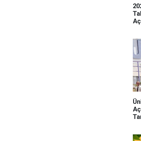
20
Ta
Aç
Ün
Aç
Tar