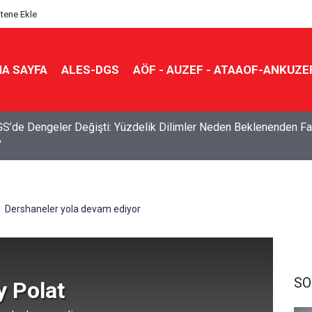
itene Ekle
A SAYFA
ALES-DGS
AÖF - AUZEF - ATAAOF-ANKUZE
S’de Dengeler Değişti: Yüzdelik Dilimler Neden Beklenenden Fa
?
Dershaneler yola devam ediyor
SO
y Polat