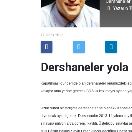
Dershaneler 
Yazarın T
17 Ocak 2013
Dershaneler yola
Kapatılması gündemde olan dershaneler önümüzdeki eğitim
kalkıyor ama yerine gelecek BDS ilk kez mayıs ayında ya
Uzun süreli bir tartışma dershaneler ne olacak? Kapatılacak,
diye ocak ayına geldik. Dershaneler 2013-14 yılının kayıt
sınavına milyonlarca öğrenci katıldı. Üstelik bu sınavlar a
Milli Eğitim Bakanı Sayın Ömer Dinçer geçtiğimiz hafta so