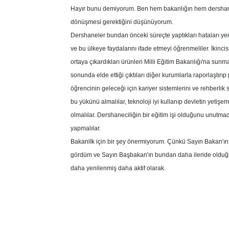
Hayır bunu demiyorum. Ben hem bakanlığın hem dershane
dönüşmesi gerektiğini düşünüyorum.
Dershaneler bundan önceki süreçte yaptıkları hataları ye
ve bu ülkeye faydalarını ifade etmeyi öğrenmeliler. İkinc
ortaya çıkardıkları ürünleri Milli Eğitim Bakanlığı'na sun
sonunda elde ettiği çıktıları diğer kurumlarla raporlaştırı
öğrencinin geleceği için kariyer sistemlerini ve rehberlik s
bu yükünü almalılar, teknoloji iyi kullanıp devletin yetişe
olmalılar. Dershaneciliğin bir eğitim işi olduğunu unutmada
yapmalılar.
BakanlIk için bir şey önermiyorum. Çünkü Sayın Bakan'ı
gördüm ve Sayın Başbakan'ın bundan daha ileride olduğ
daha yenilenmiş daha aktif olarak.