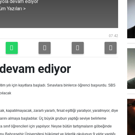
yola devam ediyor
üm Yazıları >
07:42
 devam ediyor
 yılı için kayıtlara başladı. Sınavlara binlerce öğrenci başvurdu. SBS
pılacak
 kapatılmayacak, zararlı yararlı, fırsat eşitliği yaratıyor, yaratmıyor, diye
larını almaya başladılar. Üç büyük grubun yaptığı seviye belirleme
ra sınıf öğrencileri için yapılıyor. Neyse bütün tartışmaların göbeğinde
nu Bahçeşehir Üniversitesi hükümet ve liderlik okulunun 9 yıldır yaptığı