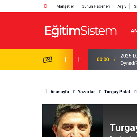
Manşetler
Günün Haberleri
Arşiv
S
AN
2026 LG
Sınav Heyecanı Yaşayacak: Sınav Pazar Günü
24
00:00
Oynadı
Anasayfa
Yazarlar
Turgay Polat
Turga