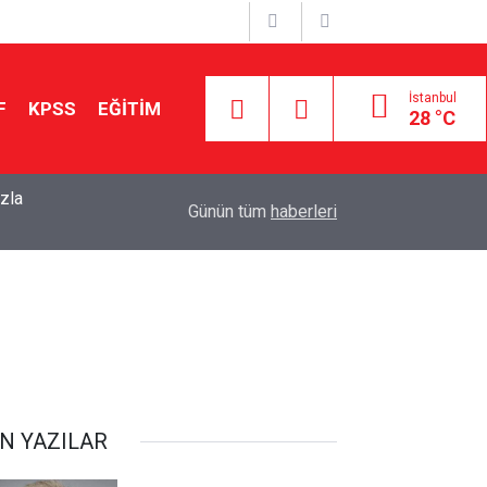
İstanbul
F
KPSS
EĞİTİM
28 °C
zla
22:30
2026 LGS’de En Yüksek Puanlı 100 Lise Açıklandı
Günün tüm
haberleri
N YAZILAR