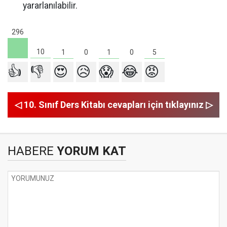
yararlanılabilir.
296
10
5
1
1
0
0
👍
👎
😍
😥
😱
😂
😡
◁ 10. Sınıf Ders Kitabı cevapları için tıklayınız ▷
HABERE
YORUM KAT