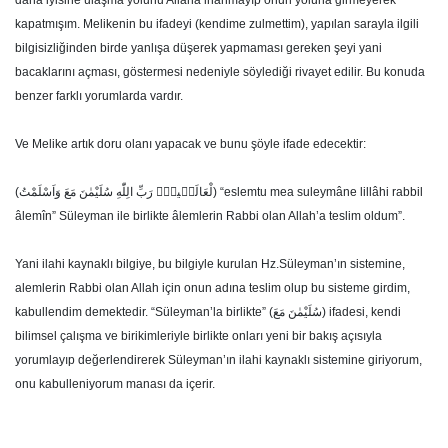
daha iyisine ulaşma yolunu Allaha inanmayıp onun yoluna girmeyerek
kapatmışım. Melikenin bu ifadeyi (kendime zulmettim), yapılan sarayla ilgili
bilgisizliğinden birde yanlışa düşerek yapmaması gereken şeyi yani
bacaklarını açması, göstermesi nedeniyle söylediği rivayet edilir. Bu konuda
benzer farklı yorumlarda vardır.
Ve Melike artık doru olanı yapacak ve bunu şöyle ifade edecektir:
(لْعَالَم۪ينَ۟ رَبِّ الِلّٰهِ سُلَيْمٰنَ مَعَ وَاَسْلَمْتُ) “eslemtu mea suleymâne lillâhi rabbil
âlemîn” Süleyman ile birlikte âlemlerin Rabbi olan Allah’a teslim oldum”.
Yani ilahi kaynaklı bilgiye, bu bilgiyle kurulan Hz.Süleyman’ın sistemine,
alemlerin Rabbi olan Allah için onun adına teslim olup bu sisteme girdim,
kabullendim demektedir. “Süleyman’la birlikte” (سُلَيْمٰنَ مَعَ) ifadesi, kendi
bilimsel çalışma ve birikimleriyle birlikte onları yeni bir bakış açısıyla
yorumlayıp değerlendirerek Süleyman’ın ilahi kaynaklı sistemine giriyorum,
onu kabulleniyorum manası da içerir.