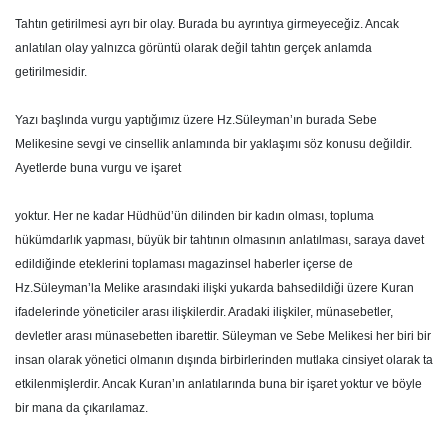
Tahtın getirilmesi ayrı bir olay. Burada bu ayrıntıya girmeyeceğiz. Ancak
anlatılan olay yalnızca görüntü olarak değil tahtın gerçek anlamda
getirilmesidir.
Yazı başlında vurgu yaptığımız üzere Hz.Süleyman’ın burada Sebe
Melikesine sevgi ve cinsellik anlamında bir yaklaşımı söz konusu değildir.
Ayetlerde buna vurgu ve işaret
yoktur. Her ne kadar Hüdhüd’ün dilinden bir kadın olması, topluma
hükümdarlık yapması, büyük bir tahtının olmasının anlatılması, saraya davet
edildiğinde eteklerini toplaması magazinsel haberler içerse de
Hz.Süleyman’la Melike arasındaki ilişki yukarda bahsedildiği üzere Kuran
ifadelerinde yöneticiler arası ilişkilerdir. Aradaki ilişkiler, münasebetler,
devletler arası münasebetten ibarettir. Süleyman ve Sebe Melikesi her biri bir
insan olarak yönetici olmanın dışında birbirlerinden mutlaka cinsiyet olarak ta
etkilenmişlerdir. Ancak Kuran’ın anlatılarında buna bir işaret yoktur ve böyle
bir mana da çıkarılamaz.