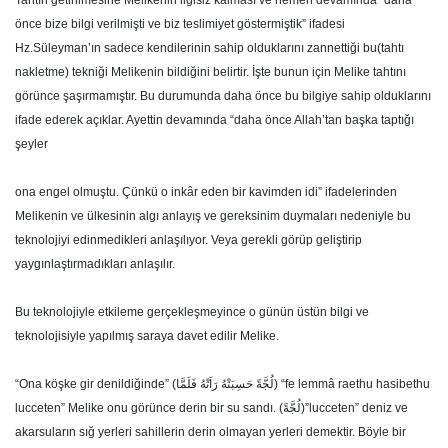
Tahtın getirilmesine Melikenin ilgisiz kalması ve hemen devamında “daha
önce bize bilgi verilmişti ve biz teslimiyet göstermiştik” ifadesi
Hz.Süleyman’ın sadece kendilerinin sahip olduklarını zannettiği bu(tahtı
nakletme) tekniği Melikenin bildiğini belirtir. İşte bunun için Melike tahtını
görünce şaşırmamıştır. Bu durumunda daha önce bu bilgiye sahip olduklarını
ifade ederek açıklar. Ayettin devamında “daha önce Allah’tan başka taptığı
şeyler
ona engel olmuştu. Çünkü o inkâr eden bir kavimden idi” ifadelerinden
Melikenin ve ülkesinin algı anlayış ve gereksinim duymaları nedeniyle bu
teknolojiyi edinmedikleri anlaşılıyor. Veya gerekli görüp geliştirip
yaygınlaştırmadıkları anlaşılır.
Bu teknolojiyle etkileme gerçekleşmeyince o günün üstün bilgi ve
teknolojisiyle yapılmış saraya davet edilir Melike.
“Ona köşke gir denildiğinde” (لُجَّةً حَسِبَتْهُ رَاَتْهُ فَلَمَّا) “fe lemmâ raethu hasibethu
lucceten” Melike onu görünce derin bir su sandı. (لُجَّةً)”lucceten” deniz ve
akarsuların sığ yerleri sahillerin derin olmayan yerleri demektir. Böyle bir