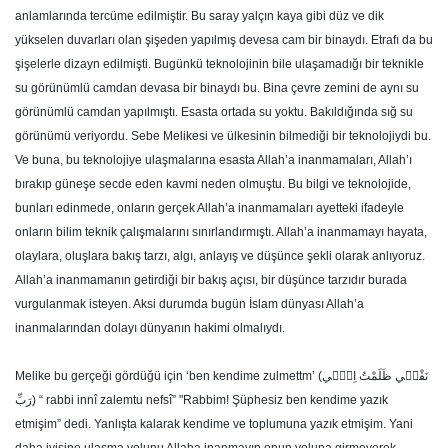
anlamlarında tercüme edilmiştir. Bu saray yalçın kaya gibi düz ve dik
yükselen duvarları olan şişeden yapılmış devesa cam bir binaydı. Etrafı da bu
şişelerle dizayn edilmişti. Bugünkü teknolojinin bile ulaşamadığı bir teknikle
su görünümlü camdan devasa bir binaydı bu. Bina çevre zemini de aynı su
görünümlü camdan yapılmıştı. Esasta ortada su yoktu. Bakıldığında sığ su
görünümü veriyordu. Sebe Melikesi ve ülkesinin bilmediği bir teknolojiydi bu.
Ve buna, bu teknolojiye ulaşmalarına esasta Allah’a inanmamaları, Allah’ı
bırakıp güneşe secde eden kavmi neden olmuştu. Bu bilgi ve teknolojide,
bunları edinmede, onların gerçek Allah’a inanmamaları ayetteki ifadeyle
onların bilim teknik çalışmalarını sınırlandırmıştı. Allah’a inanmamayı hayata,
olaylara, oluşlara bakış tarzı, algı, anlayış ve düşünce şekli olarak anlıyoruz.
Allah’a inanmamanın getirdiği bir bakış açısı, bir düşünce tarzıdır burada
vurgulanmak isteyen. Aksi durumda bugün İslam dünyası Allah’a
inanmalarından dolayı dünyanın hakimi olmalıydı.
Melike bu gerçeği gördüğü için ‘ben kendime zulmettm’ (نَفْس۪ي ظَلَمْتُ اِنّ۪ي
رَبِّ) “ rabbi innî zalemtu nefsî” "Rabbim! Şüphesiz ben kendime yazık
etmişim” dedi. Yanlışta kalarak kendime ve toplumuna yazık etmişim. Yani