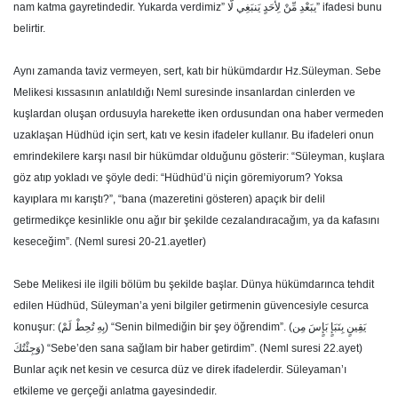
nam katma gayretindedir. Yukarda verdimiz” يبَعْدِ مِّنْ لِأَحَدٍ يَنبَغِي لَّا” ifadesi bunu
belirtir.
Aynı zamanda taviz vermeyen, sert, katı bir hükümdardır Hz.Süleyman. Sebe
Melikesi kıssasının anlatıldığı Neml suresinde insanlardan cinlerden ve
kuşlardan oluşan ordusuyla harekette iken ordusundan ona haber vermeden
uzaklaşan Hüdhüd için sert, katı ve kesin ifadeler kullanır. Bu ifadeleri onun
emrindekilere karşı nasıl bir hükümdar olduğunu gösterir: “Süleyman, kuşlara
göz atıp yokladı ve şöyle dedi: “Hüdhüd’ü niçin göremiyorum? Yoksa
kayıplara mı karıştı?”, “bana (mazeretini gösteren) apaçık bir delil
getirmedikçe kesinlikle onu ağır bir şekilde cezalandıracağım, ya da kafasını
keseceğim”. (Neml suresi 20-21.ayetler)
Sebe Melikesi ile ilgili bölüm bu şekilde başlar. Dünya hükümdarınca tehdit
edilen Hüdhüd, Süleyman’a yeni bilgiler getirmenin güvencesiyle cesurca
konuşur: (بِهِ تُحِطْ لَمْ) “Senin bilmediğin bir şey öğrendim”. (يَقِينٍ بِنَبَإٍ بَإٍسَ مِن
وَجِئْتُكَ) “Sebe’den sana sağlam bir haber getirdim”. (Neml suresi 22.ayet)
Bunlar açık net kesin ve cesurca düz ve direk ifadelerdir. Süleyaman’ı
etkileme ve gerçeği anlatma gayesindedir.