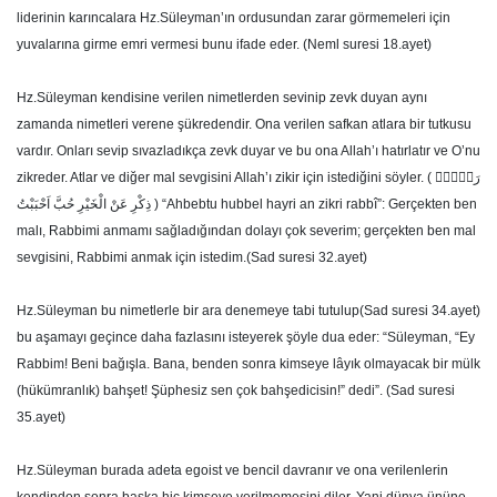
liderinin karıncalara Hz.Süleyman’ın ordusundan zarar görmemeleri için
yuvalarına girme emri vermesi bunu ifade eder. (Neml suresi 18.ayet)
Hz.Süleyman kendisine verilen nimetlerden sevinip zevk duyan aynı
zamanda nimetleri verene şükredendir. Ona verilen safkan atlara bir tutkusu
vardır. Onları sevip sıvazladıkça zevk duyar ve bu ona Allah’ı hatırlatır ve O’nu
zikreder. Atlar ve diğer mal sevgisini Allah’ı zikir için istediğini söyler. ( رَبّ۪يۚ
ذِكْرِ عَنْ الْخَيْرِ حُبَّ اَحْبَبْتُ ) “Ahbebtu hubbel hayri an zikri rabbî”: Gerçekten ben
malı, Rabbimi anmamı sağladığından dolayı çok severim; gerçekten ben mal
sevgisini, Rabbimi anmak için istedim.(Sad suresi 32.ayet)
Hz.Süleyman bu nimetlerle bir ara denemeye tabi tutulup(Sad suresi 34.ayet)
bu aşamayı geçince daha fazlasını isteyerek şöyle dua eder: “Süleyman, “Ey
Rabbim! Beni bağışla. Bana, benden sonra kimseye lâyık olmayacak bir mülk
(hükümranlık) bahşet! Şüphesiz sen çok bahşedicisin!” dedi”. (Sad suresi
35.ayet)
Hz.Süleyman burada adeta egoist ve bencil davranır ve ona verilenlerin