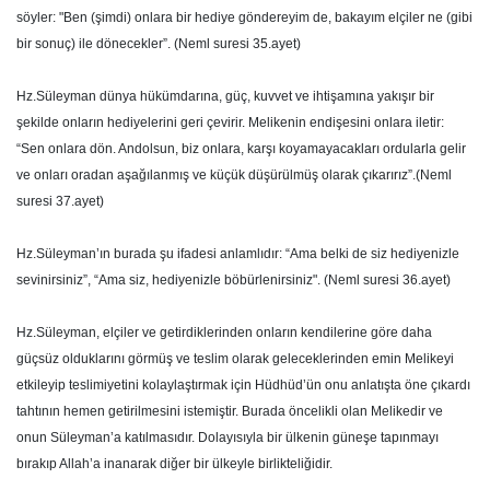
söyler: "Ben (şimdi) onlara bir hediye göndereyim de, bakayım elçiler ne (gibi
bir sonuç) ile dönecekler”. (Neml suresi 35.ayet)
Hz.Süleyman dünya hükümdarına, güç, kuvvet ve ihtişamına yakışır bir
şekilde onların hediyelerini geri çevirir. Melikenin endişesini onlara iletir:
“Sen onlara dön. Andolsun, biz onlara, karşı koyamayacakları ordularla gelir
ve onları oradan aşağılanmış ve küçük düşürülmüş olarak çıkarırız”.(Neml
suresi 37.ayet)
Hz.Süleyman’ın burada şu ifadesi anlamlıdır: “Ama belki de siz hediyenizle
sevinirsiniz”, “Ama siz, hediyenizle böbürlenirsiniz". (Neml suresi 36.ayet)
Hz.Süleyman, elçiler ve getirdiklerinden onların kendilerine göre daha
güçsüz olduklarını görmüş ve teslim olarak geleceklerinden emin Melikeyi
etkileyip teslimiyetini kolaylaştırmak için Hüdhüd’ün onu anlatışta öne çıkardı
tahtının hemen getirilmesini istemiştir. Burada öncelikli olan Melikedir ve
onun Süleyman’a katılmasıdır. Dolayısıyla bir ülkenin güneşe tapınmayı
bırakıp Allah’a inanarak diğer bir ülkeyle birlikteliğidir.