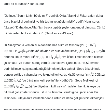
farklı bir durum söz konusudur.
“Gelince, “Senin tahtın böyle mi?” denildi. O da, “Sanki o! Fakat zaten daha
önce bize bilgi verilmişti ve biz teslimiyet göstermiştik” dedi”.(Neml suresi
42.ayet) “Daha önce Allah’tan başka taptığı şeyler ona engel olmuştu. Çünkü
o inkâr eden bir kavimden idi”. (Neml suresi 43.ayet)
Hz.Süleyman’a verilenler o döneme has bilim ve teknolojiydi. (عِلْماًۚ
وَسُلَيْمٰنَ دَاوُ۫دَ اٰتَيْنَا) “âteynâ dâvûde ve suleymâne ilmâ”, (الْكِتَابِ مِنَ عِلْمٌ عِنْدَهُ)
“indehu ilmun minel kitâbi”, (الْعِلْمَ وَاُو۫ت۪ينَا) “ve ûtînel ilme” ifadeleri bilimsel
çalışmaları ve bunun sonuç verdiği teknolojiye işaret eder. Hz.Süleyman
derin bilimsel çalışmalarla güçlü bir teknolojiye sahipti. Sebe ülkesininde
benzer şekilde çalışmaları ve teknolojileri vardı. Hz.Süleyman’ın (شَيْءٍۜ كُلِّ
مِنْ وَاُو۫ت۪ينَا) “ve ûtînâ min kulli şey’in” ile Hüdhüd’ün Sebe Melikesi için
(شَيْءٍ كُلِّ مِنْ وَاُو۫تِيَتْ) “ve ûtiyet min kulli şey’in” ifadeleri her iki ülkeye de
bilimsel çalışmalar sonucu üstün bir teknoloji verildiğine işaret eder. Bu
ikisinden Süleyman’a verilenler daha üstün ve daha gelişmiş bir teknolojidir.