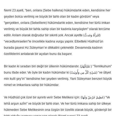
Neml 23.ayeti, “ben, onlara (Sebe halkına) hükümdarlık eden, kendisine her
şeyden bolca verilmiş ve büyük bir tahtı olan bir kadın gördüm” veya
"gerçekten, onlara (Sebelilere) hükümdarlık eden, kendisine her türlü imkan
verilmiş ve büyük bir tahta sahip olan bir kadınla karşılaştım" olarak tercüme
edilir. Anlam olarak doğrudur bir sıkıntı yok. Ancak ayette (امْرَأَةً وَجَدتُّ)
“vecedtumraeten”le öncelikle kadına vurgu yapılır. Elbetteki Hüdhüd’ün
burada gayesi Hz.Süleyman’ın dikkatini çekmektir. Devamında kadının
özelliklerini anlatarak bir açıdan bunu da başarır.
Bir kadın ki sıradan biri değil bir ülkenin hükümdarıdır. (تَمْلِكُهُمْ ) “Temlikuhum”
bunu ifade eder. Ve öyle bir kadın hükümdar ki (شَيْءٍ كُلِّ مِن وَأُوتِيَتْ) “ve ûtiyet
min kulli şey’in” kendisine her şeyden verilmiş. Yani Süleyman benzeri büyük
nimet ve imkanlara sahip bir hükümdar.
Ve Hüdhüd çok özel bir ayrıntı verir Sebe Melikesi için: (عَظِيمٌ عَرْشٌ وَلَهَا) “Ve
lehâ arşun azîm” ve büyük bir tahtı olan. Ve her türiü imkana sahip bir ülkeye
hükmeden Sebe Melikesinin ona özgün bir özellik olarak büyük, gösterişli bir