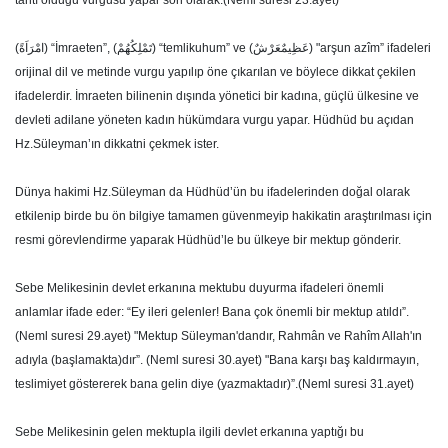
tahtı olduğu vurgusu yapar son olarak.(Neml suresi 23.ayet)
(امْرَاَةً) “İmraeten”, (تَمْلِكُهُمْ) “temlikuhum” ve (عَظِيمٌعَرْشٌ) "arşun azîm” ifadeleri
orijinal dil ve metinde vurgu yapılıp öne çıkarılan ve böylece dikkat çekilen
ifadelerdir. İmraeten bilinenin dışında yönetici bir kadına, güçlü ülkesine ve
devleti adilane yöneten kadın hükümdara vurgu yapar. Hüdhüd bu açıdan
Hz.Süleyman’ın dikkatni çekmek ister.
Dünya hakimi Hz.Süleyman da Hüdhüd’ün bu ifadelerinden doğal olarak
etkilenip birde bu ön bilgiye tamamen güvenmeyip hakikatin araştırılması için
resmi görevlendirme yaparak Hüdhüd’le bu ülkeye bir mektup gönderir.
Sebe Melikesinin devlet erkanına mektubu duyurma ifadeleri önemli
anlamlar ifade eder: “Ey ileri gelenler! Bana çok önemli bir mektup atıldı”.
(Neml suresi 29.ayet) "Mektup Süleyman'dandır, Rahmân ve Rahîm Allah'ın
adıyla (başlamakta)dır”. (Neml suresi 30.ayet) "Bana karşı baş kaldırmayın,
teslimiyet göstererek bana gelin diye (yazmaktadır)”.(Neml suresi 31.ayet)
Sebe Melikesinin gelen mektupla ilgili devlet erkanına yaptığı bu