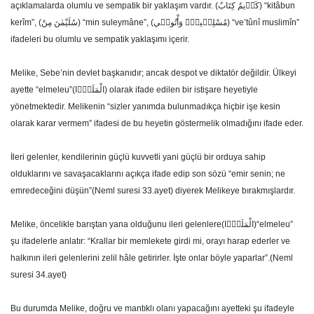
açıklamalarda olumlu ve sempatik bir yaklaşım vardır. (كَر۪يمٌ كِتَابٌ) “kitâbun
kerîm”, (سُلَيْمٰنَ مِنْ) “min suleymâne”, (مُسْلِم۪ينَ۟ وَأْتُون۪ي) “ve’tûnî muslimîn”
ifadeleri bu olumlu ve sempatik yaklaşımı içerir.
Melike, Sebe’nin devlet başkanıdır; ancak despot ve diktatör değildir. Ülkeyi
ayette “elmeleu”(الْمَلَؤُ۬ا) olarak ifade edilen bir istişare heyetiyle
yönetmektedir. Melikenin “sizler yanımda bulunmadıkça hiçbir işe kesin
olarak karar vermem” ifadesi de bu heyetin göstermelik olmadığını ifade eder.
İleri gelenler, kendilerinin güçlü kuvvetli yani güçlü bir orduya sahip
olduklarını ve savaşacaklarını açıkça ifade edip son sözü “emir senin; ne
emredeceğini düşün”(Neml suresi 33.ayet) diyerek Melikeye bırakmışlardır.
Melike, öncelikle barıştan yana olduğunu ileri gelenlere(الْمَلَؤُ۬ا)“elmeleu”
şu ifadelerle anlatır: “Krallar bir memlekete girdi mi, orayı harap ederler ve
halkının ileri gelenlerini zelil hâle getirirler. İşte onlar böyle yaparlar”.(Neml
suresi 34.ayet)
Bu durumda Melike, doğru ve mantıklı olanı yapacağını ayetteki şu ifadeyle