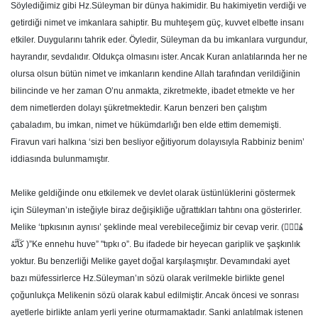
Söylediğimiz gibi Hz.Süleyman bir dünya hakimidir. Bu hakimiyetin verdiği ve
getirdiği nimet ve imkanlara sahiptir. Bu muhteşem güç, kuvvet elbette insanı
etkiler. Duygularını tahrik eder. Öyledir, Süleyman da bu imkanlara vurgundur,
hayrandır, sevdalıdır. Oldukça olmasını ister. Ancak Kuran anlatılarında her ne
olursa olsun bütün nimet ve imkanların kendine Allah tarafından verildiğinin
bilincinde ve her zaman O’nu anmakta, zikretmekte, ibadet etmekte ve her
dem nimetlerden dolayı şükretmektedir. Karun benzeri ben çalıştım
çabaladım, bu imkan, nimet ve hükümdarlığı ben elde ettim dememişti.
Firavun vari halkına ‘sizi ben besliyor eğitiyorum dolayısıyla Rabbiniz benim’
iddiasında bulunmamıştır.
Melike geldiğinde onu etkilemek ve devlet olarak üstünlüklerini göstermek
için Süleyman’ın isteğiyle biraz değişikliğe uğrattıkları tahtını ona gösterirler.
Melike ‘tıpkısının aynısı’ şeklinde meal verebileceğimiz bir cevap verir. (هُوَۚ
كَاَنَّهُ )”Ke ennehu huve” "tıpkı o”. Bu ifadede bir heyecan gariplik ve şaşkınlık
yoktur. Bu benzerliği Melike gayet doğal karşılaşmıştır. Devamındaki ayet
bazı müfessirlerce Hz.Süleyman’ın sözü olarak verilmekle birlikte genel
çoğunlukça Melikenin sözü olarak kabul edilmiştir. Ancak öncesi ve sonrası
ayetlerle birlikte anlam yerli yerine oturmamaktadır. Sanki anlatılmak istenen