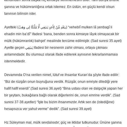
kendinden sonra başka hiç kimseye verilmemesini diler. Yani dünya ününe
şanına ve hükümranlığına ortak istemez. En üstün, en güçlü kendi olsun
tanınsın bilinsin ister.
Ayetteki (يبَعْدِ مِّنْ لِأَحَدٍ يَنبَغِي لَّا مُلْكًا لِي وَهَبْ) “veheblî mulken lâ yenbagî li
ehadin min ba’dî” ifadesi ‘bana, benden sonra kimseye lâyık olmayacak bir
mülk (hükümranlık) bahşet’ mealinde tercüme edilmiştir. (Sad suresi 35.ayet)
Ayette geçen يَنبَغِي ifadesi bir nesnenin zahir olması, ortaya çıkması
anlamındadır. Bu olumsuz olarak ifade edilerek aynısının tekrarlanmaması
istenmektedir.
Devamında O’na verilen nimet, lütuf ve ihsanlar Kuran’da şöyle ifade edilir:
“Biz de rüzgârı onun buyruğuna verdik. Rüzgâr, onun emriyle dilediği yere
hafif hafif eserdi”.(Sad suresi 36.ayet) “Bina ustası olan ve dalgıçlık yapan her
bir şeytanı, bukağılara bağlı olarak
diğerlerini de, onun emrine verdik”. (Sad
suresi 37-38.ayetler) “İşte bu bizim ihsanımızdır. Artık sen de (istediğine)
hesapsızca ver yahut verme” dedik”. (Sad suresi 39.ayet)
Hz.Süleyman mal, mülk sevdalısıdır; güç ve iktidar tutkunudur. Ününe şanına