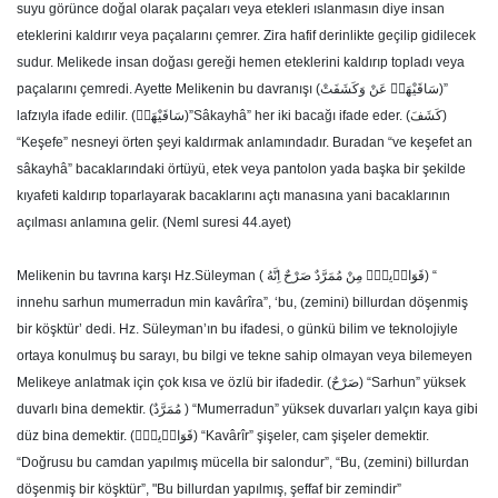
suyu görünce doğal olarak paçaları veya etekleri ıslanmasın diye insan
eteklerini kaldırır veya paçalarını çemrer. Zira hafif derinlikte geçilip gidilecek
sudur. Melikede insan doğası gereği hemen eteklerini kaldırıp topladı veya
paçalarını çemredi. Ayette Melikenin bu davranışı (سَاقَيْهَاۜ عَنْ وَكَشَفَتْ)”
lafzıyla ifade edilir. (سَاقَيْهَاۜ)”Sâkayhâ” her iki bacağı ifade eder. (كَشَفَ)
“Keşefe” nesneyi örten şeyi kaldırmak anlamındadır. Buradan “ve keşefet an
sâkayhâ” bacaklarındaki örtüyü, etek veya pantolon yada başka bir şekilde
kıyafeti kaldırıp toparlayarak bacaklarını açtı manasına yani bacaklarının
açılması anlamına gelir. (Neml suresi 44.ayet)
Melikenin bu tavrına karşı Hz.Süleyman ( قَوَار۪يرَۜ مِنْ مُمَرَّدٌ صَرْحٌ اِنَّهُ) “
innehu sarhun mumerradun min kavârîra”, ‘bu, (zemini) billurdan döşenmiş
bir köşktür’ dedi. Hz. Süleyman’ın bu ifadesi, o günkü bilim ve teknolojiyle
ortaya konulmuş bu sarayı, bu bilgi ve tekne sahip olmayan veya bilemeyen
Melikeye anlatmak için çok kısa ve özlü bir ifadedir. (صَرْحٌ) “Sarhun” yüksek
duvarlı bina demektir. (مُمَرَّدٌ ) “Mumerradun” yüksek duvarları yalçın kaya gibi
düz bina demektir. (قَوَار۪يرَۜ) “Kavârîr” şişeler, cam şişeler demektir.
“Doğrusu bu camdan yapılmış mücella bir salondur”, “Bu, (zemini) billurdan
döşenmiş bir köşktür”, "Bu billurdan yapılmış, şeffaf bir zemindir”