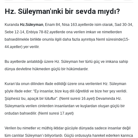
Hz. Süleyman'ınki bir sevda mıydı?
Kuranda
Hz.Süleyman
, Enam 84, Nisa 163.ayetlerde isim olarak, Sad 30-34,
Sebe 12-14, Enbiya 78-82.ayetlerde ona verilen imkan ve nimetlerden
bahsedilmekle birlikte onunla ilgili daha fazla ayrıntıya Neml süresinde(15-
44.ayetler) yer verilir.
Bu ayetlerde anlatıldığı üzere Hz. Süleyman her türlü güç ve imkana sahip
dünya devletine hükmeden güçlü bir hükümdardır.
Kuran’da onun dilinden ifade edildiği üzere ona verilenleri Hz. Süleyman
şöyle ifade eder: “Ey insanlar, bize kuş dili öğretildi ve bize her şey verildi.
Şüphesiz bu, apaçık bir lütuftur”. (Neml suresi 16.ayet) Devamında Hz.
Süleyman!a verilen cinlerden insanlardan ve kuşlardan oluşan güçlü bir
ordudan bahsedilir. (Neml suresi 17.ayet)
Verilen bu nimetler vc müthiş iktidar gücüyle dünyada sadece insanlar değil
tüm canlılar Süleyman’ı biliyorlardı. Güçlü ordusuyla hareket ederken karınca