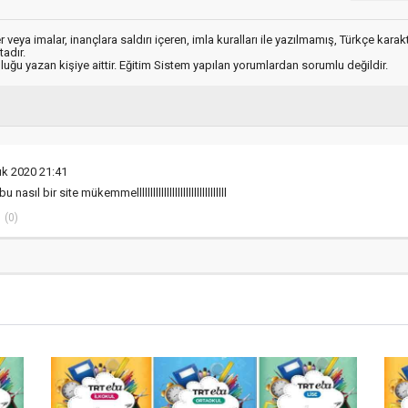
 veya imalar, inançlara saldırı içeren, imla kuralları ile yazılmamış, Türkçe kara
adır.
luğu yazan kişiye aittir. Eğitim Sistem yapılan yorumlardan sorumlu değildir.
ık 2020 21:41
l bir site mükemmelllllllllllllllllllllllllllllllll
(0)