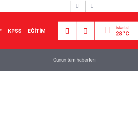
İstanbul
F
KPSS
EĞİTİM
28 °C
Aileniz Sizi İlgi ve Yeteneklerinize Göre Hangi E
01:00
Günün tüm
haberleri
Yönlendiriyor?