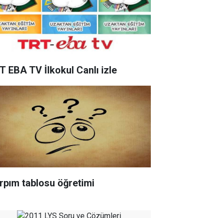
T EBA TV İlkokul Canlı izle
rpım tablosu öğretimi