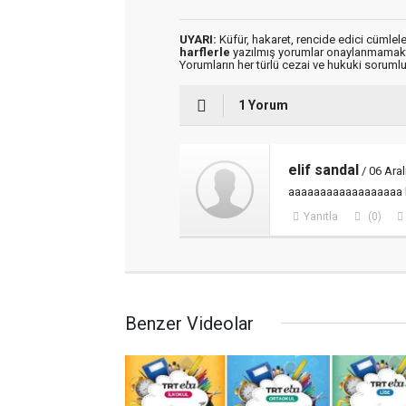
UYARI:
Küfür, hakaret, rencide edici cümleler
harflerle
yazılmış yorumlar onaylanmamakt
Yorumların her türlü cezai ve hukuki sorumlu
1 Yorum
elif sandal
/ 06 Aral
aaaaaaaaaaaaaaaaaa bu nası
Yanıtla
(0)
Benzer Videolar