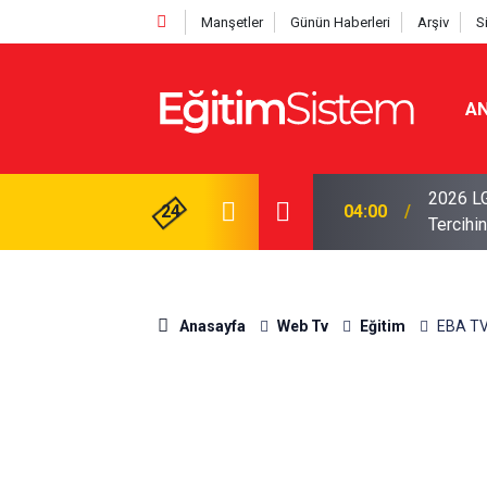
Manşetler
Günün Haberleri
Arşiv
S
AN
i Açıklandı: Sınavla Alan Liseler Yüzde 95,76
2026 LG
24
04:00
Tercihin
Anasayfa
Web Tv
Eğitim
EBA TV 