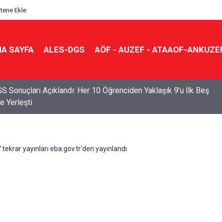
itene Ekle
A SAYFA
ALES-DGS
AÖF - AUZEF - ATAAOF-ANKUZE
S Sonuçları Açıklandı: Her 10 Öğrenciden Yaklaşık 9’u İlk Beş
e Yerleşti
tekrar yayınları eba.gov.tr'den yayınlandı