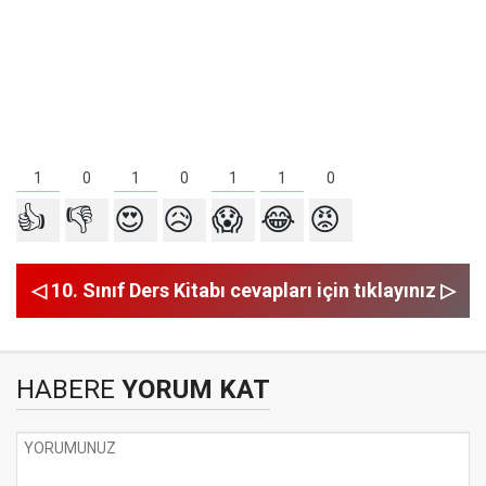
1
1
1
1
0
0
0
👍
👎
😍
😥
😱
😂
😡
◁ 10. Sınıf Ders Kitabı cevapları için tıklayınız ▷
HABERE
YORUM KAT