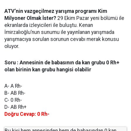
ATV’nin vazgeçilmez yarışma programı Kim
Milyoner Olmak İster?
29 Ekim Pazar yeni bölümü ile
ekranlarda izleyicileri ile buluştu. Kenan
İmirzalıoğlu’nun sunumu ile yayınlanan yarışmada
yarışmacıya sorulan sorunun cevabı merak konusu
oluyor.
Soru : Annesinin de babasının da kan grubu 0 Rh+
olan birinin kan grubu hangisi olabilir
A- A Rh-
B- AB Rh-
C- 0 Rh-
D- AB Rh+
Doğru Cevap: 0 Rh-
Bu kişi hem annesinden hem de babasından 0 kan