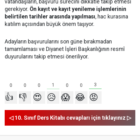
vatandaşların, başvuru sürecini dikkatle takip etmesi
gerekiyor.
Ön kayıt ve kayıt yenileme işlemlerinin
belirtilen tarihler arasında yapılması
, hac kurasına
katılım açısından büyük önem taşıyor.
Adayların başvurularını son güne bırakmadan
tamamlaması ve Diyanet İşleri Başkanlığının resmî
duyurularını takip etmesi öneriliyor.
3
1
0
0
0
0
0
👍
👎
😍
😥
😱
😂
😡
◁ 10. Sınıf Ders Kitabı cevapları için tıklayınız ▷