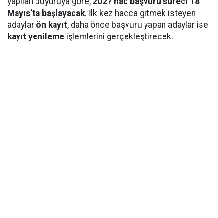
yapılan duyuruya göre,
2027 hac başvuru süreci 18
Mayıs’ta başlayacak
. İlk kez hacca gitmek isteyen
adaylar
ön kayıt
, daha önce başvuru yapan adaylar ise
kayıt yenileme
işlemlerini gerçekleştirecek.