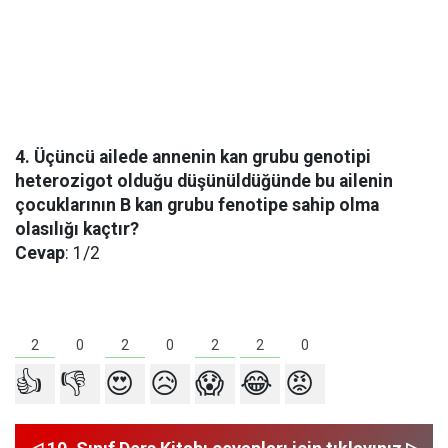
4. Üçüncü ailede annenin kan grubu genotipi
heterozigot olduğu düşünüldüğünde bu ailenin
çocuklarının B kan grubu fenotipe sahip olma
olasılığı kaçtır?
Cevap
: 1/2
2
2
2
2
0
0
0
👍
👎
😍
😥
😱
😂
😡