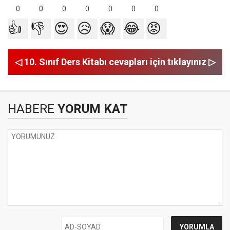
0
0
0
0
0
0
0
👍
👎
😍
😥
😱
😂
😡
◁ 10. Sınıf Ders Kitabı cevapları için tıklayınız ▷
HABERE
YORUM KAT