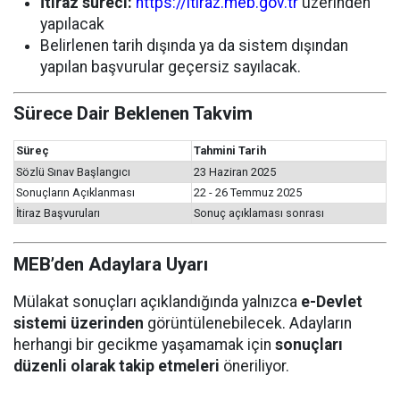
İtiraz süreci:
https://itiraz.meb.gov.tr
üzerinden
yapılacak
Belirlenen tarih dışında ya da sistem dışından
yapılan başvurular geçersiz sayılacak.
Sürece Dair Beklenen Takvim
Süreç
Tahmini Tarih
Sözlü Sınav Başlangıcı
23 Haziran 2025
Sonuçların Açıklanması
22 - 26 Temmuz 2025
İtiraz Başvuruları
Sonuç açıklaması sonrası
MEB’den Adaylara Uyarı
Mülakat sonuçları açıklandığında yalnızca
e-Devlet
sistemi üzerinden
görüntülenebilecek. Adayların
herhangi bir gecikme yaşamamak için
sonuçları
düzenli olarak takip etmeleri
öneriliyor.