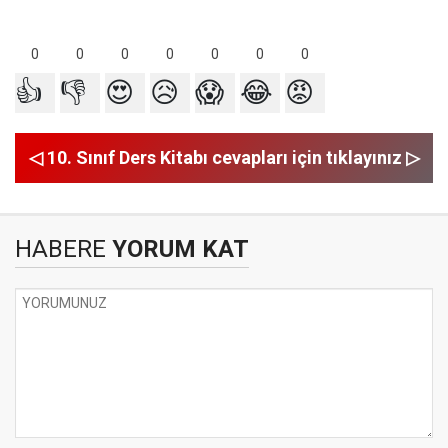
0
0
0
0
0
0
0
👍
👎
😍
😥
😱
😂
😡
◁ 10. Sınıf Ders Kitabı cevapları için tıklayınız ▷
HABERE
YORUM KAT