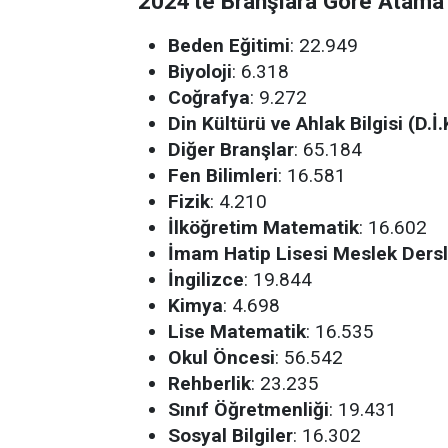
2024'te Branşlara Göre Atama
Beden Eğitimi
: 22.949
Biyoloji
: 6.318
Coğrafya
: 9.272
Din Kültürü ve Ahlak Bilgisi (D.İ.
Diğer Branşlar
: 65.184
Fen Bilimleri
: 16.581
Fizik
: 4.210
İlköğretim Matematik
: 16.602
İmam Hatip Lisesi Meslek Dersler
İngilizce
: 19.844
Kimya
: 4.698
Lise Matematik
: 16.535
Okul Öncesi
: 56.542
Rehberlik
: 23.235
Sınıf Öğretmenliği
: 19.431
Sosyal Bilgiler
: 16.302