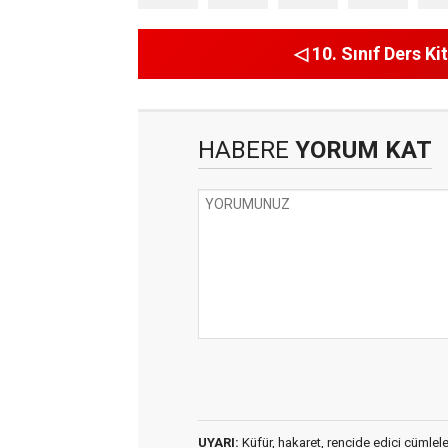
◁ 10. Sınıf Ders Kit
HABERE
YORUM KAT
UYARI:
Küfür, hakaret, rencide edici cümleler 