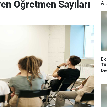
yen Öğretmen Sayıları
A
Ek
Tü
De