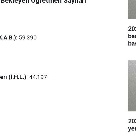
 Bekleyen Öğretmen Sayıları
20
ba
K.A.B.)
: 59.390
ba
i (İ.H.L.)
: 44.197
202
ye