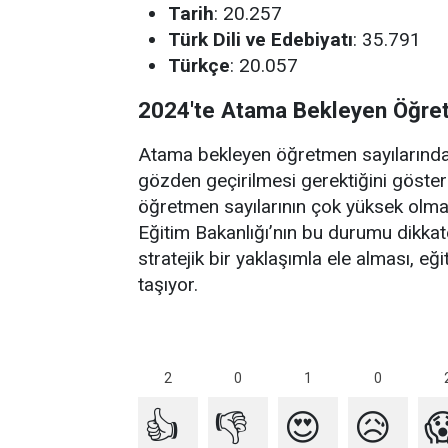
Tarih
: 20.257
Türk Dili ve Edebiyatı
: 35.791
Türkçe
: 20.057
2024'te Atama Bekleyen Öğret
Atama bekleyen öğretmen sayılarındaki 
gözden geçirilmesi gerektiğini göster
öğretmen sayılarının çok yüksek olması
Eğitim Bakanlığı’nın bu durumu dikkat
stratejik bir yaklaşımla ele alması, 
taşıyor.
2
1
0
0
👍
👎
😍
😥
