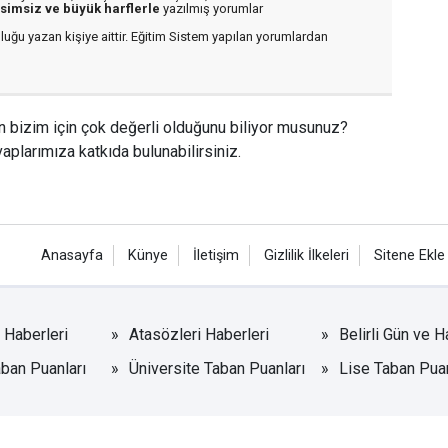
isimsiz ve büyük harflerle
yazılmış yorumlar
luğu yazan kişiye aittir. Eğitim Sistem yapılan yorumlardan
n bizim için çok değerli olduğunu biliyor musunuz?
aplarımıza katkıda bulunabilirsiniz.
Anasayfa
Künye
İletişim
Gizlilik İlkeleri
Sitene Ekle
r Haberleri
Atasözleri Haberleri
Belirli Gün ve H
ban Puanları
Üniversite Taban Puanları
Lise Taban Puan