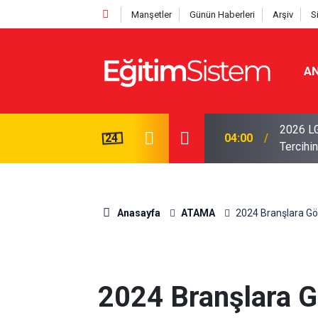
Manşetler
Günün Haberleri
Arşiv
S
AN
i Açıklandı: Sınavla Alan Liseler Yüzde 95,76
2026 LG
24
04:00
Tercihin
Anasayfa
ATAMA
2024 Branşlara Gö
2024 Branşlara 