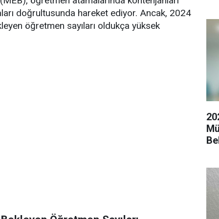
ğı (MEB), öğretmen atamalarında kontenjanları
tikaları doğrultusunda hareket ediyor. Ancak, 2024
bekleyen öğretmen sayıları oldukça yüksek
20
Mü
Be