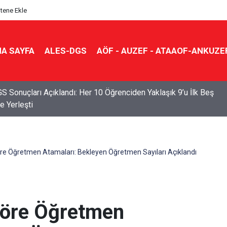
itene Ekle
A SAYFA
ALES-DGS
AÖF - AUZEF - ATAAOF-ANKUZE
S Sonuçları Açıklandı: Her 10 Öğrenciden Yaklaşık 9’u İlk Beş
e Yerleşti
re Öğretmen Atamaları: Bekleyen Öğretmen Sayıları Açıklandı
Göre Öğretmen