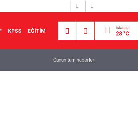
İstanbul
F
KPSS
EĞİTİM
28 °C
Aileniz Sizi İlgi ve Yeteneklerinize Göre Hangi E
01:00
Günün tüm
haberleri
Yönlendiriyor?