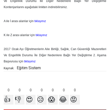
Ve Engellilik Durumu İle Diğer Nedenlere Bağlı Yer Değiştirme
Kontenjanlarını aşağıdaki linkten indirebilirsiniz.
A ile İ arası alanlar için
tıklayınız
K ile Z arası alanlar için
tıklayınız
2017 Ocak Ayı Öğretmenlerin Aile Birliği, Sağlık, Can Güvenliği Mazeretleri
Ve Engellilik Durumu İle Diğer Nedenlere Bağlı Yer Değiştirme 2. Aşama
Başvurusu için
tıklayınız
Eğitim Sistem
Kaynak:
0
0
0
0
0
0
0
👍
👎
😍
😥
😱
😂
😡