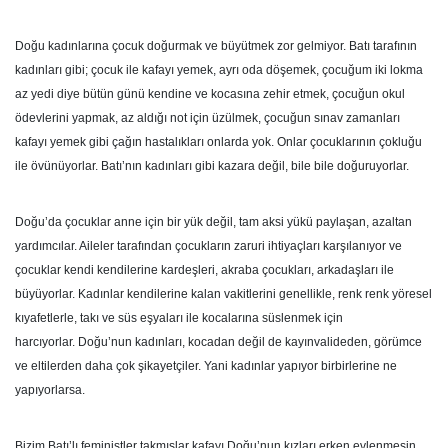
Doğu kadınlarına çocuk doğurmak ve büyütmek zor gelmiyor. Batı tarafının
kadınları gibi; çocuk ile kafayı yemek, ayrı oda döşemek, çocuğum iki lokma
az yedi diye bütün günü kendine ve kocasına zehir etmek, çocuğun okul
ödevlerini yapmak, az aldığı not için üzülmek, çocuğun sınav zamanları
kafayı yemek gibi çağın hastalıkları onlarda yok. Onlar çocuklarının çokluğu
ile övünüyorlar. Batı’nın kadınları gibi kazara değil, bile bile doğuruyorlar.
Doğu’da çocuklar anne için bir yük değil, tam aksi yükü paylaşan, azaltan
yardımcılar. Aileler tarafından çocukların zaruri ihtiyaçları karşılanıyor ve
çocuklar kendi kendilerine kardeşleri, akraba çocukları, arkadaşları ile
büyüyorlar. Kadınlar kendilerine kalan vakitlerini genellikle, renk renk yöresel
kıyafetlerle, takı ve süs eşyaları ile kocalarına süslenmek için
harcıyorlar. Doğu’nun kadınları, kocadan değil de kayınvalideden, görümce
ve eltilerden daha çok şikayetçiler. Yani kadınlar yapıyor birbirlerine ne
yapıyorlarsa.
Bizim Batı’lı feministler takmışlar kafayı Doğu’nun kızları erken evlenmesin,