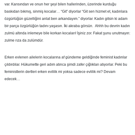
var. Karısından ve onun her şeyi bilen hallerinden, üzerinde kurduğu
baskıdan bıkmış, sinmiş kocalar… “Git” diyorlar “Git sen hizmet et, kadınlara
özgürlüğün güzelliğini anlat ben arkandayım.” diyorlar. Kadın gitsin ki adam
bir parça özgürlüğün tadını yaşasın. İki akraba görsün. Ahhh bu devrin kadın
zulmü altında inlemeye bile korkan kocaları! İşiniz zor. Fakat şunu unutmayın:
zulme rıza da zulümdür.
Erken evlenen ailelerin kocalarına af gündeme geldiğinde feminist kadınlar
çıldırdılar. Hükumette geri adım atınca şimdi zafer çığlıkları atıyorlar. Peki bu
feministlerin dertleri erken evlilik mi yoksa sadece evlilik mi? Devam
edecek…