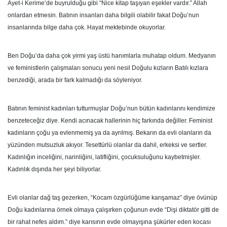
Âyet-i Kerime’de buyrulduğu gibi “Nice kitap taşıyan eşekler vardır.” Allah
onlardan etmesin. Batının insanları daha bilgili olabilir fakat Doğu’nun
insanlarında bilge daha çok. Hayat mektebinde okuyorlar.
Ben Doğu’da daha çok yirmi yaş üstü hanımlarla muhatap oldum. Medyanın
ve feministlerin çalışmaları sonucu yeni nesil Doğulu kızların Batılı kızlara
benzediği, arada bir fark kalmadığı da söyleniyor.
Batının feminist kadınları tutturmuşlar Doğu’nun bütün kadınlarını kendimize
benzeteceğiz diye. Kendi acınacak hallerinin hiç farkında değiller. Feminist
kadınların çoğu ya evlenmemiş ya da ayrılmış. Bekarın da evli olanların da
yüzünden mutsuzluk akıyor. Tesettürlü olanlar da dahil, erkeksi ve sertler.
Kadınlığın inceliğini, narinliğini, latifliğini, çocuksuluğunu kaybetmişler.
Kadınlık dışında her şeyi biliyorlar.
Evli olanlar dağ taş gezerken, “Kocam özgürlüğüme karışamaz” diye övünüp
Doğu kadınlarına örnek olmaya çalışırken çoğunun evde “Dişi diktatör gitti de
bir rahat nefes aldım.” diye karısının evde olmayışına şükürler eden kocası