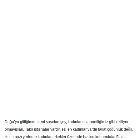
Doğu’ya gittiğimde beni şaşırtan şey, kadınların zannettiğimiz gibi eziliyor
olmayışları. Tabii istisnalar vardır, ezilen kadınlar vardır fakat çoğunluk değil.
Hatta bazı yerlerde kadınlar erkekler üzerinde baskın konumdalar.Fakat