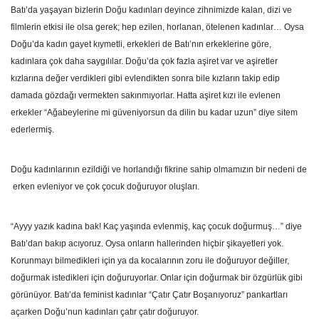
Batı’da yaşayan bizlerin Doğu kadınları deyince zihnimizde kalan, dizi ve
filmlerin etkisi ile olsa gerek; hep ezilen, horlanan, ötelenen kadınlar… Oysa
Doğu’da kadın gayet kıymetli, erkekleri de Batı’nın erkeklerine göre,
kadınlara çok daha saygılılar. Doğu’da çok fazla aşiret var ve aşiretler
kızlarına değer verdikleri gibi evlendikten sonra bile kızların takip edip
damada gözdağı vermekten sakınmıyorlar. Hatta aşiret kızı ile evlenen
erkekler “Ağabeylerine mi güveniyorsun da dilin bu kadar uzun” diye sitem
ederlermiş.
Doğu kadınlarının ezildiği ve horlandığı fikrine sahip olmamızın bir nedeni de
erken evleniyor ve çok çocuk doğuruyor oluşları.
“Ayyy yazık kadına bak! Kaç yaşında evlenmiş, kaç çocuk doğurmuş…” diye
Batı’dan bakıp acıyoruz. Oysa onların hallerinden hiçbir şikayetleri yok.
Korunmayı bilmedikleri için ya da kocalarının zoru ile doğuruyor değiller,
doğurmak istedikleri için doğuruyorlar. Onlar için doğurmak bir özgürlük gibi
görünüyor. Batı’da feminist kadınlar “Çatır Çatır Boşanıyoruz” pankartları
açarken Doğu’nun kadınları çatır çatır doğuruyor.