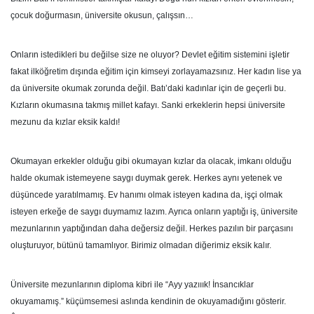
çocuk doğurmasın, üniversite okusun, çalışsın…
Onların istedikleri bu değilse size ne oluyor? Devlet eğitim sistemini işletir
fakat ilköğretim dışında eğitim için kimseyi zorlayamazsınız. Her kadın lise ya
da üniversite okumak zorunda değil. Batı’daki kadınlar için de geçerli bu.
Kızların okumasına takmış millet kafayı. Sanki erkeklerin hepsi üniversite
mezunu da kızlar eksik kaldı!
Okumayan erkekler olduğu gibi okumayan kızlar da olacak, imkanı olduğu
halde okumak istemeyene saygı duymak gerek. Herkes aynı yetenek ve
düşüncede yaratılmamış. Ev hanımı olmak isteyen kadına da, işçi olmak
isteyen erkeğe de saygı duymamız lazım. Ayrıca onların yaptığı iş, üniversite
mezunlarının yaptığından daha değersiz değil. Herkes pazılın bir parçasını
oluşturuyor, bütünü tamamlıyor. Birimiz olmadan diğerimiz eksik kalır.
Üniversite mezunlarının diploma kibri ile “Ayy yazııık! İnsancıklar
okuyamamış.” küçümsemesi aslında kendinin de okuyamadığını gösterir.