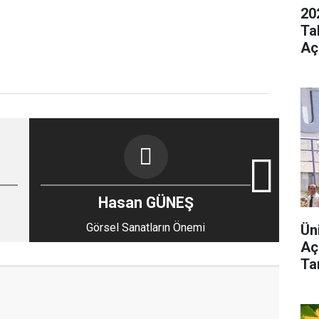
20
Ta
Aç
Hasan GÜNEŞ
Görsel Sanatların Önemi
Ün
Aç
Tar