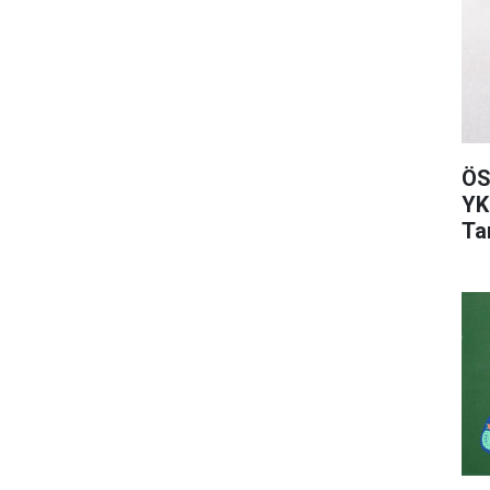
ÖS
YK
Tar