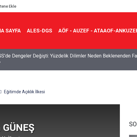
itene Ekle
A SAYFA
ALES-DGS
AÖF - AUZEF - ATAAOF-ANKUZE
S’de Dengeler Değişti: Yüzdelik Dilimler Neden Beklenenden Fa
?
Eğitimde Açıklık İlkesi
SO
n GÜNEŞ