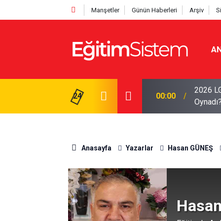
Manşetler
Günün Haberleri
Arşiv
S
AN
2026 LG
Sınav Heyecanı Yaşayacak: Sınav Pazar Günü
24
00:00
Oynadı
Anasayfa
Yazarlar
Hasan GÜNEŞ
Hasa