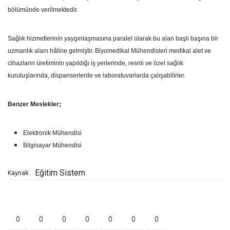
bölümünde verilmektedir.
Sağlık hizmetlerinin yaygınlaşmasına paralel olarak bu alan başlı başına bir
uzmanlık alanı hâline gelmiştir. Biyomedikal Mühendisleri medikal alet ve
cihazların üretiminin yapıldığı iş yerlerinde, resmi ve özel sağlık
kuruluşlarında, dispanserlerde ve laboratuvarlarda çalışabilirler.
Benzer Meslekler;
Elektronik Mühendisi
Bilgisayar Mühendisi
Eğitim Sistem
Kaynak:
0
0
0
0
0
0
0