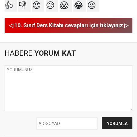
👍
👎
😍
😥
😱
😂
😡
◁ 10. Sınıf Ders Kitabı cevapları için tıklayınız ▷
HABERE
YORUM KAT