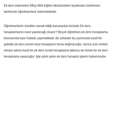
Ek ders ödemeleri İl/İlçe Milli Eğitim Müdürlükleri tarafından belirlenen
tarihlerde öğretmenlere ödenmektedir.
Öğretmenlerin özelikle merak ettiği konulardan biriside Ek ders
hesaplamanın nasıl yapılacağı oluyor? Birçok öğretmen,ek ders hesaplama
konusunda bazı hatalar yapmaktadır. Bu sebeple bu yazımızda basit bir
şekilde ek ders ücreti nasıl hesaplanır buna değineceğiz. Ayrıca size rehber
olması adına basit bir ek ders ücreti hesaplama tablosu ile örnek bir ek ders
hesaplama yapacağız. İşte adım adım ek ders hesapla işlemi haberimizde.