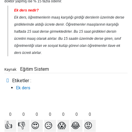
doktor yapmış ise % 15 fazla ödenir.
Ek ders nedir?
Ek ders, öğretmenlerin maaş karşılığı girdiği derslerin üzerinde derse
girdiklerinde aldığı ücrete denir. Öğretmenler maaşlarının karşılığı
haftada 15 saat derse girmektedirler. Bu 15 saat girdikleri dersin
ücretini maaş olarak alırlar. Bu 15 saatin üzerinde derse giren, sınıf
öğretmenliği olan ve sosyal kulüp görevi olan öğretmenler ilave ek
ders ücreti alırlar.
Eğitim Sistem
Kaynak:
Etiketler :
Ek ders
0
0
0
0
0
0
0
👍
👎
😍
😥
😱
😂
😡