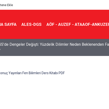
itene Ekle
A SAYFA
ALES-DGS
AÖF - AUZEF - ATAAOF-ANKUZE
S’de Dengeler Değişti: Yüzdelik Dilimler Neden Beklenenden Fa
?
Sonuç Yayınları Fen Bilimleri Ders Kitabı PDF