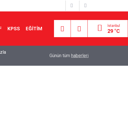
İstanbul
F
KPSS
EĞİTİM
29 °C
zla
22:30
2026 LGS’de En Yüksek Puanlı 100 Lise Açıklandı
Günün tüm
haberleri