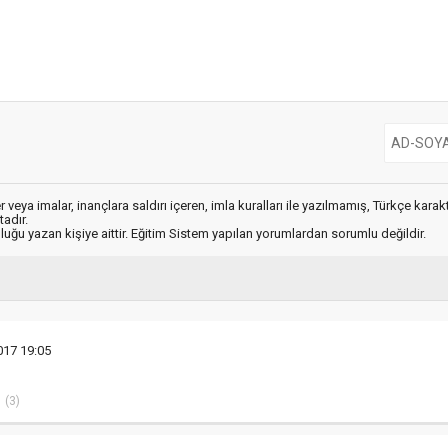
 veya imalar, inançlara saldırı içeren, imla kuralları ile yazılmamış, Türkçe kara
adır.
luğu yazan kişiye aittir. Eğitim Sistem yapılan yorumlardan sorumlu değildir.
017 19:05
(3)