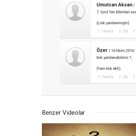
Umutcan Aksan
/
7. Sınıf fen Bilimleri
(Link yenilenmiştir)
Yanıtla
(9)
Özer
/ 16 Ekim 2016 
link yenilenebilirmi ?,
(Yeni link ekli)
Yanıtla
(5)
Benzer Videolar