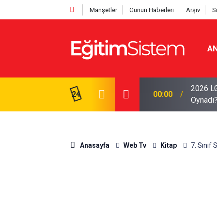
Manşetler
Günün Haberleri
Arşiv
S
AN
2026 LG
Sınav Heyecanı Yaşayacak: Sınav Pazar Günü
24
00:00
Oynadı
Anasayfa
Web Tv
Kitap
7. Sınıf 