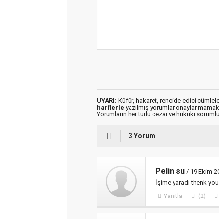
UYARI:
Küfür, hakaret, rencide edici cümleler
harflerle
yazılmış yorumlar onaylanmamakt
Yorumların her türlü cezai ve hukuki sorumlu
3 Yorum
Pelin su
/ 19 Ekim 2
İşime yaradı thenk you
Yanıtla
(2)