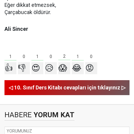
Eğer dikkat etmezsek,
Çarçabucak öldürür.
Ali Sincer
2
1
1
1
0
0
0
👍
👎
😍
😥
😱
😂
😡
◁ 10. Sınıf Ders Kitabı cevapları için tıklayınız ▷
HABERE
YORUM KAT