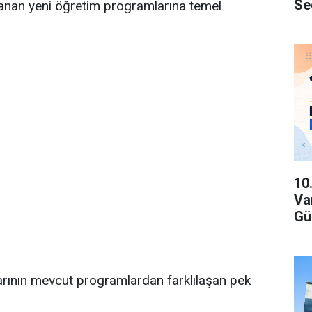
Se
rlanan yeni öğretim programlarına temel
10
Va
Gü
rının mevcut programlardan farklılaşan pek