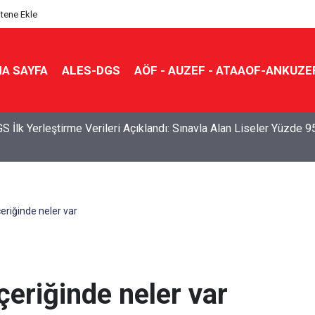
itene Ekle
A SAYFA
ALES-DGS
AÖF - AUZEF - ATAAOF-ANKUZE
S İlk Yerleştirme Verileri Açıklandı: Sınavla Alan Liseler Yüzde 9
eriğinde neler var
çeriğinde neler var