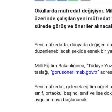
Okullarda müfredat değişiyor. Mil
üzerinde çalışılan yeni müfredat t
sürede görüş ve öneriler alınaca
Yeni müfredatta, dünyada değişen du
düzenlenebilecek şekilde esnek bir y
Millî Eğitim Bakanlığınca, "Türkiye Yü
taslağı, "
gorusoneri.meb.gov.tr
" adre
Yeni müfredat, gelecek eğitim öğretim y
sınıf, ortaokul beşinci sınıf ve lise d
uygulanmaya başlanacak.