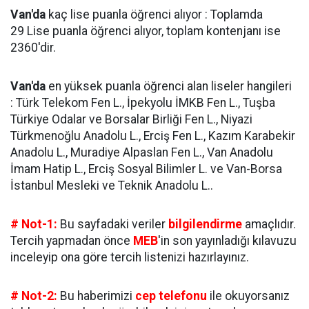
Van'da
kaç lise puanla öğrenci alıyor : Toplamda
29 Lise puanla öğrenci alıyor, toplam kontenjanı ise
2360'dir.
Van'da
en yüksek puanla öğrenci alan liseler hangileri
: Türk Telekom Fen L., İpekyolu İMKB Fen L., Tuşba
Türkiye Odalar ve Borsalar Birliği Fen L., Niyazi
Türkmenoğlu Anadolu L., Erciş Fen L., Kazım Karabekir
Anadolu L., Muradiye Alpaslan Fen L., Van Anadolu
İmam Hatip L., Erciş Sosyal Bilimler L. ve Van-Borsa
İstanbul Mesleki ve Teknik Anadolu L..
# Not-1:
Bu sayfadaki veriler
bilgilendirme
amaçlıdır.
Tercih yapmadan önce
MEB
'in son yayınladığı kılavuzu
inceleyip ona göre tercih listenizi hazırlayınız.
# Not-2:
Bu haberimizi
cep telefonu
ile okuyorsanız