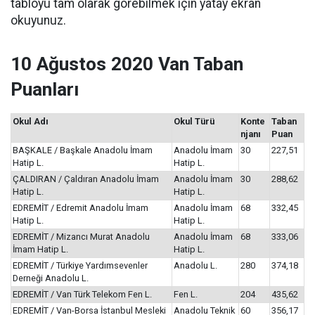
tabloyu tam olarak görebilmek için yatay ekran
okuyunuz.
10 Ağustos 2020 Van Taban
Puanları
Okul Adı
Okul Türü
Konte
Taban
njanı
Puan
BAŞKALE / Başkale Anadolu İmam
Anadolu İmam
30
227,51
Hatip L.
Hatip L.
ÇALDIRAN / Çaldıran Anadolu İmam
Anadolu İmam
30
288,62
Hatip L.
Hatip L.
EDREMİT / Edremit Anadolu İmam
Anadolu İmam
68
332,45
Hatip L.
Hatip L.
EDREMİT / Mizancı Murat Anadolu
Anadolu İmam
68
333,06
İmam Hatip L.
Hatip L.
EDREMİT / Türkiye Yardımsevenler
Anadolu L.
280
374,18
Derneği Anadolu L.
EDREMİT / Van Türk Telekom Fen L.
Fen L.
204
435,62
EDREMİT / Van-Borsa İstanbul Mesleki
Anadolu Teknik
60
356,17