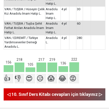
Hatip L.
VAN / TUŞBA / Hüseyin Çelik
Anadolu
4 yıl
30
Kız Anadolu İmam Hatip L.
İmam
Hatip L.
VAN / TUŞBA / Tuşba Şehit
Anadolu
4 yıl
60
Ferhat Arslan Anadolu İmam
İmam
Hatip L.
Hatip L.
VAN / EDREMİT / Türkiye
Anadolu
4 yıl
280
Yardımsevenler Derneği
L.
Anadolu L.
222
219
218
217
156
136
105
👍
👎
😍
😥
😱
😂
😡
◁ 10. Sınıf Ders Kitabı cevapları için tıklayınız ▷