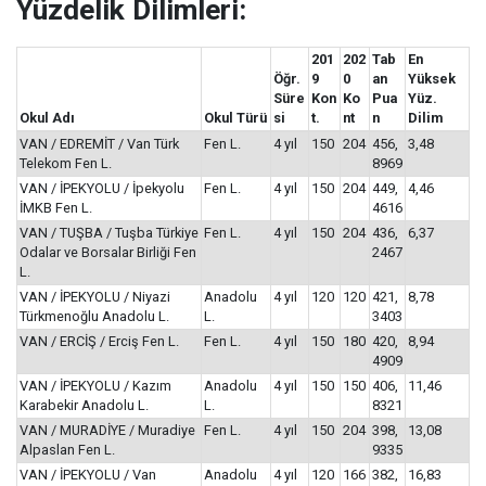
Yüzdelik Dilimleri:
201
202
Tab
En
Öğr.
9
0
an
Yüksek
Süre
Kon
Ko
Pua
Yüz.
Okul Adı
Okul Türü
si
t.
nt
n
Dilim
VAN / EDREMİT / Van Türk
Fen L.
4 yıl
150
204
456,
3,48
Telekom Fen L.
8969
VAN / İPEKYOLU / İpekyolu
Fen L.
4 yıl
150
204
449,
4,46
İMKB Fen L.
4616
VAN / TUŞBA / Tuşba Türkiye
Fen L.
4 yıl
150
204
436,
6,37
Odalar ve Borsalar Birliği Fen
2467
L.
VAN / İPEKYOLU / Niyazi
Anadolu
4 yıl
120
120
421,
8,78
Türkmenoğlu Anadolu L.
L.
3403
VAN / ERCİŞ / Erciş Fen L.
Fen L.
4 yıl
150
180
420,
8,94
4909
VAN / İPEKYOLU / Kazım
Anadolu
4 yıl
150
150
406,
11,46
Karabekir Anadolu L.
L.
8321
VAN / MURADİYE / Muradiye
Fen L.
4 yıl
150
204
398,
13,08
Alpaslan Fen L.
9335
VAN / İPEKYOLU / Van
Anadolu
4 yıl
120
166
382,
16,83