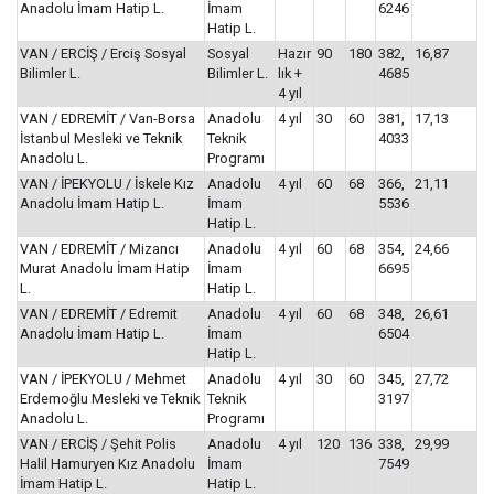
Anadolu İmam Hatip L.
İmam
6246
Hatip L.
VAN / ERCİŞ / Erciş Sosyal
Sosyal
Hazır
90
180
382,
16,87
Bilimler L.
Bilimler L.
lık +
4685
4 yıl
VAN / EDREMİT / Van-Borsa
Anadolu
4 yıl
30
60
381,
17,13
İstanbul Mesleki ve Teknik
Teknik
4033
Anadolu L.
Programı
VAN / İPEKYOLU / İskele Kız
Anadolu
4 yıl
60
68
366,
21,11
Anadolu İmam Hatip L.
İmam
5536
Hatip L.
VAN / EDREMİT / Mizancı
Anadolu
4 yıl
60
68
354,
24,66
Murat Anadolu İmam Hatip
İmam
6695
L.
Hatip L.
VAN / EDREMİT / Edremit
Anadolu
4 yıl
60
68
348,
26,61
Anadolu İmam Hatip L.
İmam
6504
Hatip L.
VAN / İPEKYOLU / Mehmet
Anadolu
4 yıl
30
60
345,
27,72
Erdemoğlu Mesleki ve Teknik
Teknik
3197
Anadolu L.
Programı
VAN / ERCİŞ / Şehit Polis
Anadolu
4 yıl
120
136
338,
29,99
Halil Hamuryen Kız Anadolu
İmam
7549
İmam Hatip L.
Hatip L.