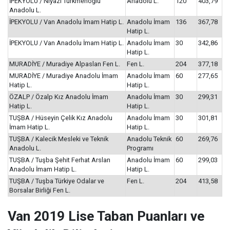
İPEKYOLU / Niyazi Türkmenoğlu
Anadolu L.
120
403,79
Anadolu L.
İPEKYOLU / Van Anadolu İmam Hatip L.
Anadolu İmam
136
367,78
Hatip L.
İPEKYOLU / Van Anadolu İmam Hatip L.
Anadolu İmam
30
342,86
Hatip L.
MURADİYE / Muradiye Alpaslan Fen L.
Fen L.
204
377,18
MURADİYE / Muradiye Anadolu İmam
Anadolu İmam
60
277,65
Hatip L.
Hatip L.
ÖZALP / Özalp Kız Anadolu İmam
Anadolu İmam
30
299,31
Hatip L.
Hatip L.
TUŞBA / Hüseyin Çelik Kız Anadolu
Anadolu İmam
30
301,81
İmam Hatip L.
Hatip L.
TUŞBA / Kalecik Mesleki ve Teknik
Anadolu Teknik
60
269,76
Anadolu L.
Programı
TUŞBA / Tuşba Şehit Ferhat Arslan
Anadolu İmam
60
299,03
Anadolu İmam Hatip L.
Hatip L.
TUŞBA / Tuşba Türkiye Odalar ve
Fen L.
204
413,58
Borsalar Birliği Fen L.
Van
2019 Lise Taban Puanları ve