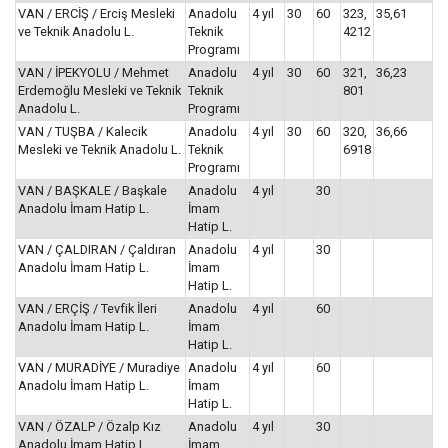
VAN / ERCİŞ / Erciş Mesleki
Anadolu
4 yıl
30
60
323,
35,61
ve Teknik Anadolu L.
Teknik
4212
Programı
VAN / İPEKYOLU / Mehmet
Anadolu
4 yıl
30
60
321,
36,23
Erdemoğlu Mesleki ve Teknik
Teknik
801
Anadolu L.
Programı
VAN / TUŞBA / Kalecik
Anadolu
4 yıl
30
60
320,
36,66
Mesleki ve Teknik Anadolu L.
Teknik
6918
Programı
VAN / BAŞKALE / Başkale
Anadolu
4 yıl
30
Anadolu İmam Hatip L.
İmam
Hatip L.
VAN / ÇALDIRAN / Çaldıran
Anadolu
4 yıl
30
Anadolu İmam Hatip L.
İmam
Hatip L.
VAN / ERÇİŞ / Tevfik İleri
Anadolu
4 yıl
60
Anadolu İmam Hatip L.
İmam
Hatip L.
VAN / MURADİYE / Muradiye
Anadolu
4 yıl
60
Anadolu İmam Hatip L.
İmam
Hatip L.
VAN / ÖZALP / Özalp Kız
Anadolu
4 yıl
30
Anadolu İmam Hatip L.
İmam