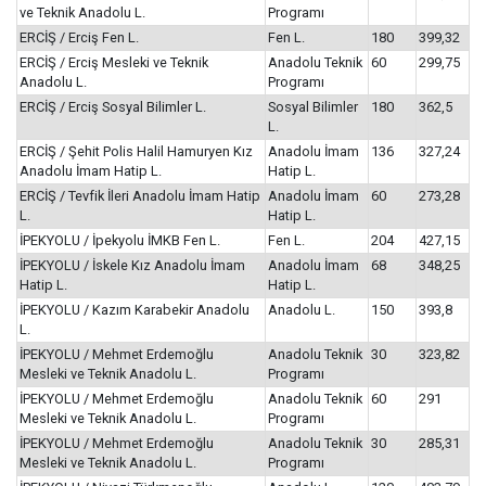
ve Teknik Anadolu L.
Programı
ERCİŞ / Erciş Fen L.
Fen L.
180
399,32
ERCİŞ / Erciş Mesleki ve Teknik
Anadolu Teknik
60
299,75
Anadolu L.
Programı
ERCİŞ / Erciş Sosyal Bilimler L.
Sosyal Bilimler
180
362,5
L.
ERCİŞ / Şehit Polis Halil Hamuryen Kız
Anadolu İmam
136
327,24
Anadolu İmam Hatip L.
Hatip L.
ERCİŞ / Tevfik İleri Anadolu İmam Hatip
Anadolu İmam
60
273,28
L.
Hatip L.
İPEKYOLU / İpekyolu İMKB Fen L.
Fen L.
204
427,15
İPEKYOLU / İskele Kız Anadolu İmam
Anadolu İmam
68
348,25
Hatip L.
Hatip L.
İPEKYOLU / Kazım Karabekir Anadolu
Anadolu L.
150
393,8
L.
İPEKYOLU / Mehmet Erdemoğlu
Anadolu Teknik
30
323,82
Mesleki ve Teknik Anadolu L.
Programı
İPEKYOLU / Mehmet Erdemoğlu
Anadolu Teknik
60
291
Mesleki ve Teknik Anadolu L.
Programı
İPEKYOLU / Mehmet Erdemoğlu
Anadolu Teknik
30
285,31
Mesleki ve Teknik Anadolu L.
Programı