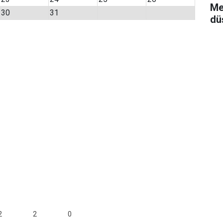
Me
30
31
dü
2
2
0