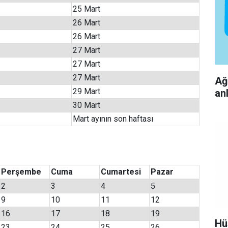
25 Mart
26 Mart
26 Mart
27 Mart
27 Mart
27 Mart
Ağ
29 Mart
an
30 Mart
Mart ayının son haftası
Perşembe
Cuma
Cumartesi
Pazar
2
3
4
5
9
10
11
12
16
17
18
19
Hü
23
24
25
26