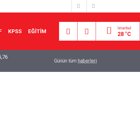
İstanbul
F
KPSS
EĞİTİM
28 °C
Aileniz Sizi İlgi ve Yeteneklerinize Göre Hangi E
01:00
Günün tüm
haberleri
Yönlendiriyor?