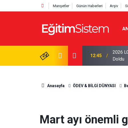
Manşetler
Günün Haberleri
Arşiv
S
AN
i Açıklandı: Sınavla Alan Liseler Yüzde 95,76
2026 LG
24
04:00
Tercihin
Anasayfa
ÖDEV & BİLGİ DÜNYASI
Be
Mart ayı önemli g