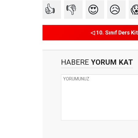
👍
👎
😍
😥

◁ 10. Sınıf Ders Kit
HABERE
YORUM KAT