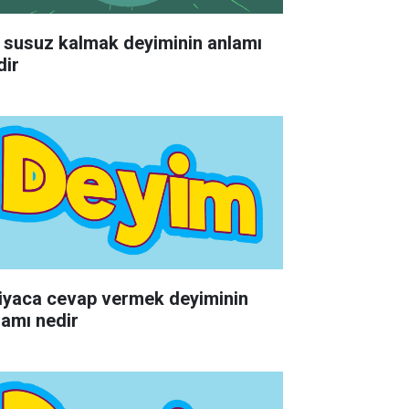
 susuz kalmak deyiminin anlamı
dir
tiyaca cevap vermek deyiminin
lamı nedir