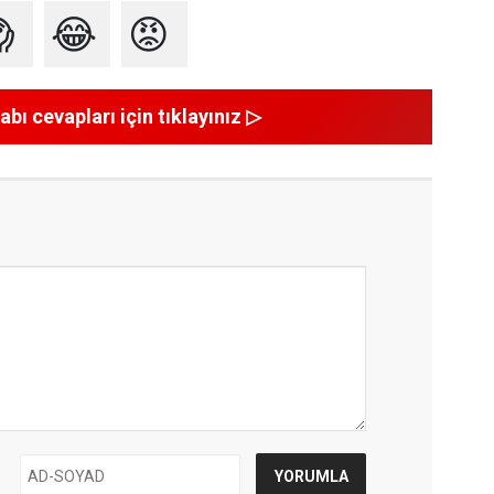

😂
😡
abı cevapları için tıklayınız ▷