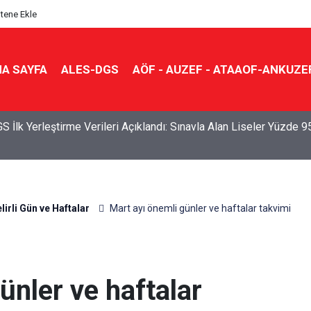
itene Ekle
A SAYFA
ALES-DGS
AÖF - AUZEF - ATAAOF-ANKUZE
S Sonuçları Açıklandı: Her 10 Öğrenciden Yaklaşık 9’u İlk Beş
e Yerleşti
lirli Gün ve Haftalar
Mart ayı önemli günler ve haftalar takvimi
ünler ve haftalar