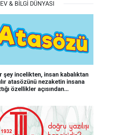
EV & BİLGİ DÜNYASI
r şey incelikten, insan kabalıktan
rılır atasözünü nezaketin insana
tığı özellikler açısından
rumlayınız