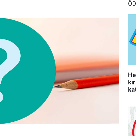
ÖD
He
kı
kat
yo