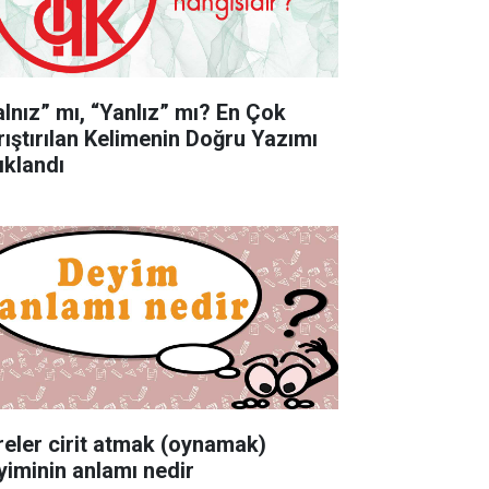
alnız” mı, “Yanlız” mı? En Çok
rıştırılan Kelimenin Doğru Yazımı
ıklandı
reler cirit atmak (oynamak)
yiminin anlamı nedir