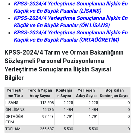
KPSS-2024/4 Yerleştirme Sonuçlarına İlişkin En
Küçük ve En Büyük Puanlar (LİSANS)
KPSS-2024/4
Yerleştirme Sonuçlarına İlişkin En
Küçük ve En Büyük Puanlar (ÖN LİSANS)
KPSS-2024/4
Yerleştirme Sonuçlarına İlişkin En
Küçük ve En Büyük Puanlar (ORTAÖĞRETİM)
KPSS-2024/4 Tarım ve Orman Bakanlığının
Sözleşmeli Personel Pozisyonlarına
Yerleştirme Sonuçlarına İlişkin Sayısal
Bilgiler
Yerleştir
Tercih Yapan
Kontenja
Yerleşen
Boş Kalan
me Türü
Aday Sayısı
n Sayısı
Aday Sayısı
Kontenjan Sayısı
LİSANS
112.508
2.225
2.225
0
ÖN LİSANS
45.736
1.484
1.484
0
ORTAÖĞR
97.443
1.791
1.791
0
ETİM
TOPLAM
255.687
5.500
5.500
0