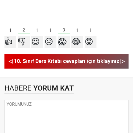
3
2
1
1
1
1
1
👍
👎
😍
😥
😱
😂
😡
◁ 10. Sınıf Ders Kitabı cevapları için tıklayınız ▷
HABERE
YORUM KAT