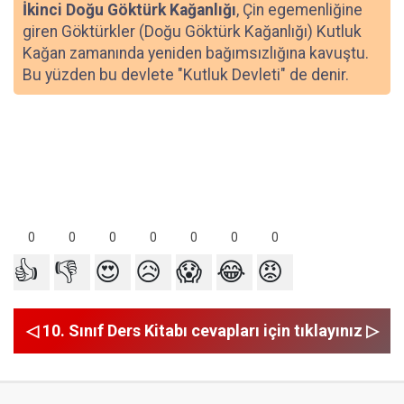
İkinci Doğu Göktürk Kağanlığı
, Çin egemenliğine
giren Göktürkler (Doğu Göktürk Kağanlığı) Kutluk
Kağan zamanında yeniden bağımsızlığına kavuştu.
Bu yüzden bu devlete "Kutluk Devleti" de denir.
0
0
0
0
0
0
0
👍
👎
😍
😥
😱
😂
😡
◁ 10. Sınıf Ders Kitabı cevapları için tıklayınız ▷