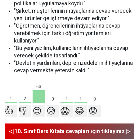
politikalar uygulamaya koydu."
"Şirket, müşterilerinin ihtiyaçlarına cevap verecek
yeni ürünler geliştirmeye devam ediyor."
"Öğretmen, öğrencilerinin ihtiyaçlarına cevap
verebilmek için farklı öğretim yöntemleri
kullanıyor."
"Bu yeni yazılım, kullanıcıların ihtiyaçlarına cevap
verecek şekilde tasarlandı."
"Devletin yardımları, depremzedelerin ihtiyaçlarına
cevap vermekte yetersiz kaldı."
63
2
1
1
1
0
0
👍
👎
😍
😥
😱
😂
😡
◁ 10. Sınıf Ders Kitabı cevapları için tıklayınız ▷