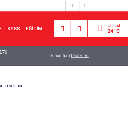
İstanbul
F
KPSS
EĞİTİM
24 °C
5,76
2026 LGS Sonuçları Açıklandı: Her 10 Öğrenciden
04:00
Günün tüm
haberleri
Tercihine Yerleşti
rları nelerdir