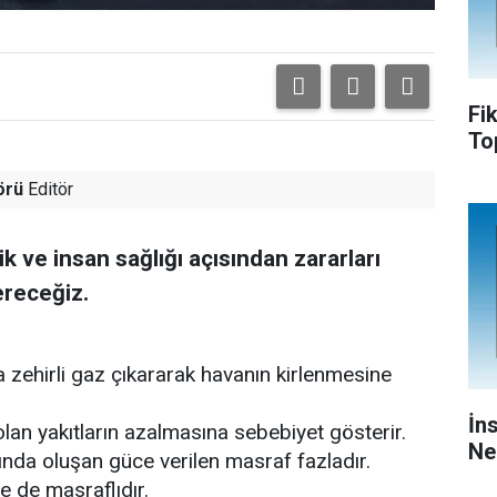
Fi
To
örü
Editör
k ve insan sağlığı açısından zararları
ereceğiz.
ya zehirli gaz çıkararak havanın kirlenmesine
İn
l olan yakıtların azalmasına sebebiyet gösterir.
Ne
sında oluşan güce verilen masraf fazladır.
me de masraflıdır.