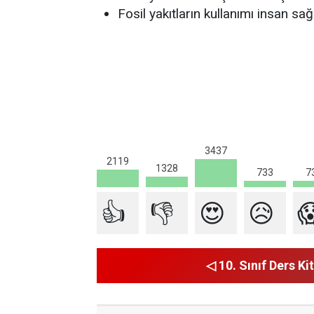
Fosil yakıtların kullanımı insan sağlı
3437
2119
1328
7
733
👍
👎
😍
😥

◁ 10. Sınıf Ders Kit