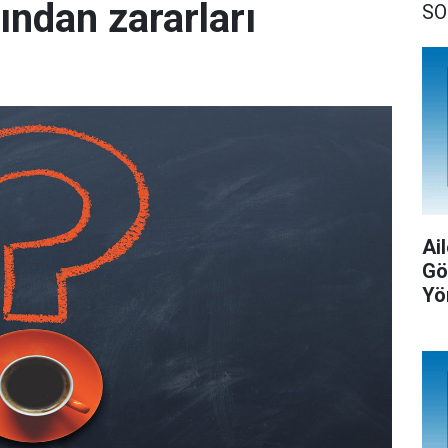
ından zararları
SO
Ail
Gö
Yö