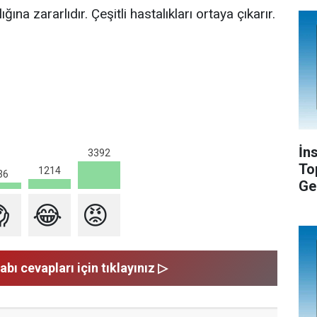
ğına zararlıdır. Çeşitli hastalıkları ortaya çıkarır.
İn
3392
To
1214
36
Ge

😂
😡
abı cevapları için tıklayınız ▷