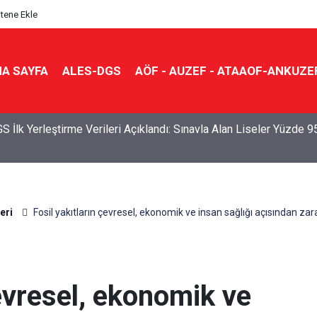
itene Ekle
A SAYFA
ALES-DGS
AÖF - AUZEF - ATAAOF-ANKUZE
S İlk Yerleştirme Verileri Açıklandı: Sınavla Alan Liseler Yüzde 9
eri
Fosil yakıtların çevresel, ekonomik ve insan sağlığı açısından zara
çevresel, ekonomik ve