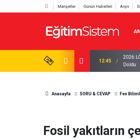
Manşetler
Günün Haberleri
Arşiv
S
AN
iseleri Belli Oldu: İki Program 500 Puanla
2026 LG
24
12:45
Doldu
Anasayfa
SORU & CEVAP
Fen Biliml
Fosil yakıtların 