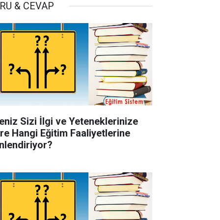
RU & CEVAP
eniz Sizi İlgi ve Yeteneklerinize
re Hangi Eğitim Faaliyetlerine
nlendiriyor?