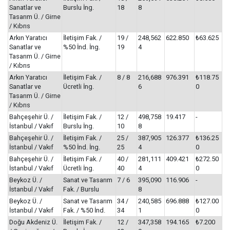
Sanatlar ve
Burslu İng.
18
8
Tasarım Ü. / Girne
/ Kıbrıs
Arkın Yaratıcı
İletişim Fak. /
19 /
248,562
622.850
₺63.625
Sanatlar ve
%50 İnd. İng.
19
4
Tasarım Ü. / Girne
/ Kıbrıs
Arkın Yaratıcı
İletişim Fak. /
8 / 8
216,688
976.391
₺118.75
Sanatlar ve
Ücretli İng.
6
0
Tasarım Ü. / Girne
/ Kıbrıs
Bahçeşehir Ü. /
İletişim Fak. /
12 /
498,758
19.417
-
İstanbul / Vakıf
Burslu İng.
10
8
Bahçeşehir Ü. /
İletişim Fak. /
25 /
387,905
126.377
₺136.25
İstanbul / Vakıf
%50 İnd. İng.
25
4
0
Bahçeşehir Ü. /
İletişim Fak. /
40 /
281,111
409.421
₺272.50
İstanbul / Vakıf
Ücretli İng.
40
4
0
Beykoz Ü. /
Sanat ve Tasarım
7 / 6
395,090
116.906
-
İstanbul / Vakıf
Fak. / Burslu
8
Beykoz Ü. /
Sanat ve Tasarım
34 /
240,585
696.888
₺127.00
İstanbul / Vakıf
Fak. / %50 İnd.
34
1
0
Doğu Akdeniz Ü.
İletişim Fak. /
12 /
347,358
194.165
₺7.200