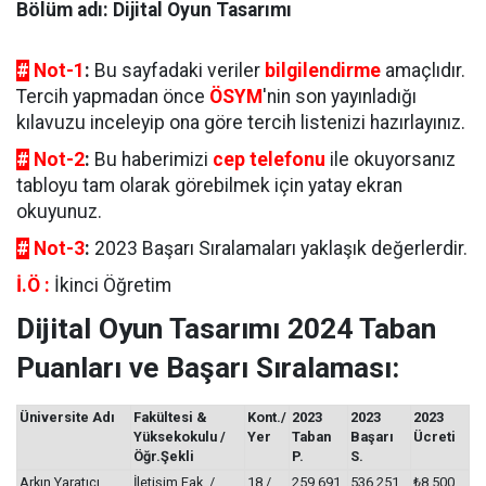
Bölüm adı: Dijital Oyun Tasarımı
#
Not-1
:
Bu sayfadaki veriler
bilgilendirme
amaçlıdır.
Tercih yapmadan önce
ÖSYM
'nin son yayınladığı
kılavuzu inceleyip ona göre tercih listenizi hazırlayınız.
#
Not-2
:
Bu haberimizi
cep telefonu
ile okuyorsanız
tabloyu tam olarak görebilmek için yatay ekran
okuyunuz.
#
Not-3
:
2023 Başarı Sıralamaları yaklaşık değerlerdir.
İ.Ö :
İkinci Öğretim
Dijital Oyun Tasarımı 2024 Taban
Puanları ve Başarı Sıralaması:
Üniversite Adı
Fakültesi &
Kont./
2023
2023
2023
Yüksekokulu /
Yer
Taban
Başarı
Ücreti
Öğr.Şekli
P.
S.
Arkın Yaratıcı
İletişim Fak. /
18 /
259,691
536.251
₺8.500