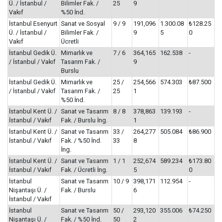
Ü. / İstanbul /
Bilimler Fak. /
25
9
Vakıf
%50 İnd.
İstanbul Esenyurt
Sanat ve Sosyal
9 / 9
191,096
1.300.08
₺128.25
Ü. / İstanbul /
Bilimler Fak. /
9
5
0
Vakıf
Ücretli
İstanbul Gedik Ü.
Mimarlık ve
7 / 6
364,165
162.538
-
/ İstanbul / Vakıf
Tasarım Fak. /
9
Burslu
İstanbul Gedik Ü.
Mimarlık ve
25 /
254,566
574.303
₺87.500
/ İstanbul / Vakıf
Tasarım Fak. /
25
1
%50 İnd.
İstanbul Kent Ü. /
Sanat ve Tasarım
8 / 8
378,863
139.193
-
İstanbul / Vakıf
Fak. / Burslu İng.
1
İstanbul Kent Ü. /
Sanat ve Tasarım
33 /
264,277
505.084
₺86.900
İstanbul / Vakıf
Fak. / %50 İnd.
33
8
İng.
İstanbul Kent Ü. /
Sanat ve Tasarım
1 / 1
252,674
589.234
₺173.80
İstanbul / Vakıf
Fak. / Ücretli İng.
5
0
İstanbul
Sanat ve Tasarım
10 / 9
398,171
112.954
-
Nişantaşı Ü. /
Fak. / Burslu
6
İstanbul / Vakıf
İstanbul
Sanat ve Tasarım
50 /
293,120
355.006
₺74.250
Nişantaşı Ü. /
Fak. / %50 İnd.
50
2