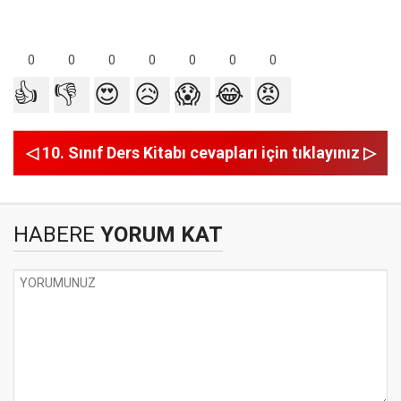
0
0
0
0
0
0
0
👍
👎
😍
😥
😱
😂
😡
◁ 10. Sınıf Ders Kitabı cevapları için tıklayınız ▷
HABERE
YORUM KAT