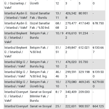
Ü. / Gaziantep /
Ücretli
12
3
5
0
Vakıf
İstanbul Aydın Ü.
Güzel Sanatlar
13 /
426,342
80.951
-
/ İstanbul / Vakıf
Fak. / Burslu
11
8
İstanbul Aydın Ü.
Güzel Sanatlar
68 /
279,477
417.640
₺78.750
/ İstanbul / Vakıf
Fak. / %50 İnd.
68
2
İstanbul Beykent
İletişim Fak. /
10 / 9
416,610
91.234
-
Ü. / İstanbul /
Burslu
2
Vakıf
İstanbul Beykent
İletişim Fak. /
51 /
249,847
612.021
₺130.66
Ü. / İstanbul /
%50 İnd.
51
2
7
Vakıf
İstanbul Bilgi Ü. /
İletişim Fak. /
11 /
476,020
35.730
-
İstanbul / Vakıf
Burslu İng.
10
2
İstanbul Bilgi Ü. /
İletişim Fak. /
46 /
299,591
329.198
₺139.50
İstanbul / Vakıf
%50 İnd. İng.
46
3
0
İstanbul Bilgi Ü. /
İletişim Fak. /
10 /
270,080
469.245
₺279.00
İstanbul / Vakıf
Ücretli İng.
10
1
0
İstanbul Esenyurt
Sanat ve Sosyal
8 / 7
340,409
209.030
-
Ü. / İstanbul /
Bilimler Fak. /
2
Vakıf
Burslu
İstanbul Esenyurt
Sanat ve Sosyal
25 /
222,631
900.557
₺64.125