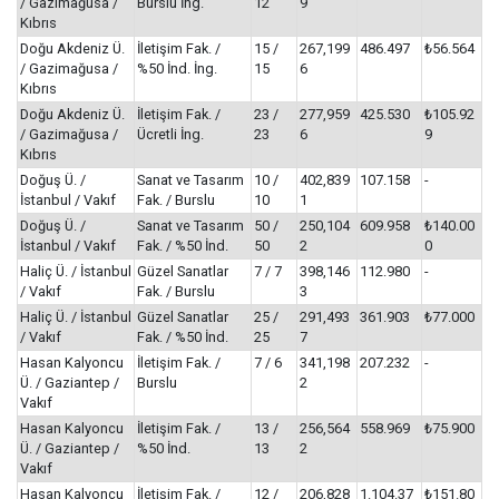
/ Gazimağusa /
Burslu İng.
12
9
Kıbrıs
Doğu Akdeniz Ü.
İletişim Fak. /
15 /
267,199
486.497
₺56.564
/ Gazimağusa /
%50 İnd. İng.
15
6
Kıbrıs
Doğu Akdeniz Ü.
İletişim Fak. /
23 /
277,959
425.530
₺105.92
/ Gazimağusa /
Ücretli İng.
23
6
9
Kıbrıs
Doğuş Ü. /
Sanat ve Tasarım
10 /
402,839
107.158
-
İstanbul / Vakıf
Fak. / Burslu
10
1
Doğuş Ü. /
Sanat ve Tasarım
50 /
250,104
609.958
₺140.00
İstanbul / Vakıf
Fak. / %50 İnd.
50
2
0
Haliç Ü. / İstanbul
Güzel Sanatlar
7 / 7
398,146
112.980
-
/ Vakıf
Fak. / Burslu
3
Haliç Ü. / İstanbul
Güzel Sanatlar
25 /
291,493
361.903
₺77.000
/ Vakıf
Fak. / %50 İnd.
25
7
Hasan Kalyoncu
İletişim Fak. /
7 / 6
341,198
207.232
-
Ü. / Gaziantep /
Burslu
2
Vakıf
Hasan Kalyoncu
İletişim Fak. /
13 /
256,564
558.969
₺75.900
Ü. / Gaziantep /
%50 İnd.
13
2
Vakıf
Hasan Kalyoncu
İletişim Fak. /
12 /
206,828
1.104.37
₺151.80