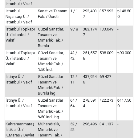
İstanbul / Vakıf
İstanbul
Sanat ve Tasarım
1 / 1
292,403
357.992
₺148.50
Nişantaşı Ü. /
Fak. / Ücretli
7
0
İstanbul / Vakıf
İstanbul Topkapı
Güzel Sanatlar,
9 / 8
383,174
133.049
-
Ü. / İstanbul /
Tasarım ve
7
Vakıf
Mimarlık Fak. /
Burslu
İstanbul Topkapı
Güzel Sanatlar,
42 /
251,557
598.009
₺90.000
Ü. / İstanbul /
Tasarım ve
42
6
Vakıf
Mimarlık Fak. /
%50 İnd.
İstinye Ü. /
Güzel Sanatlar
12 /
437,924
69.427
-
İstanbul / Vakıf
Tasarım ve
11
6
Mimarlık Fak. /
Burslu İng.
İstinye Ü. /
Güzel Sanatlar
64 /
278,591
422.273
₺117.50
İstanbul / Vakıf
Tasarım ve
64
4
0
Mimarlık Fak. /
%50 İnd. İng.
Kahramanmaraş
Mühendislik,
52 /
296,496
341.137
-
İstiklal Ü. /
Mimarlık ve
52
K.Maraş / Devlet
Tasarım Fak. /