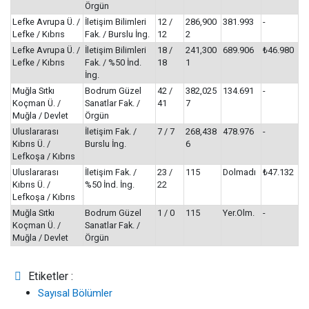
Örgün
Lefke Avrupa Ü. /
İletişim Bilimleri
12 /
286,900
381.993
-
Lefke / Kıbrıs
Fak. / Burslu İng.
12
2
Lefke Avrupa Ü. /
İletişim Bilimleri
18 /
241,300
689.906
₺46.980
Lefke / Kıbrıs
Fak. / %50 İnd.
18
1
İng.
Muğla Sıtkı
Bodrum Güzel
42 /
382,025
134.691
-
Koçman Ü. /
Sanatlar Fak. /
41
7
Muğla / Devlet
Örgün
Uluslararası
İletişim Fak. /
7 / 7
268,438
478.976
-
Kıbrıs Ü. /
Burslu İng.
6
Lefkoşa / Kıbrıs
Uluslararası
İletişim Fak. /
23 /
115
Dolmadı
₺47.132
Kıbrıs Ü. /
%50 İnd. İng.
22
Lefkoşa / Kıbrıs
Muğla Sıtkı
Bodrum Güzel
1 / 0
115
Yer.Olm.
-
Koçman Ü. /
Sanatlar Fak. /
Muğla / Devlet
Örgün
Etiketler :
Sayısal Bölümler