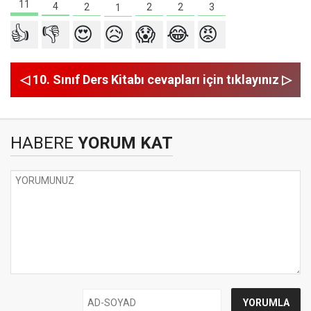
11
4
3
2
2
2
1
👍
👎
😍
😥
😱
😂
😡
◁ 10. Sınıf Ders Kitabı cevapları için tıklayınız ▷
HABERE
YORUM KAT