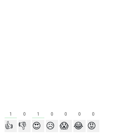
1
1
0
0
0
0
0
👍
👎
😍
😥
😱
😂
😡