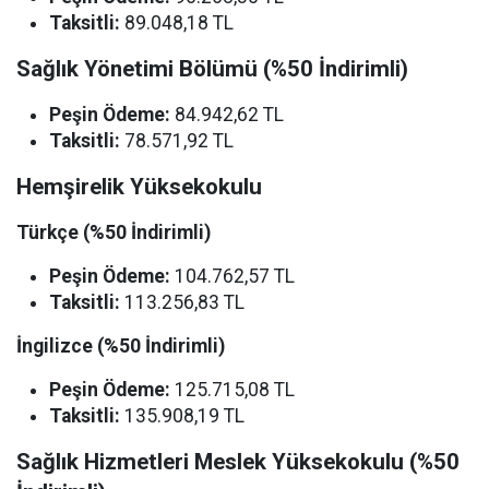
Taksitli:
89.048,18 TL
Sağlık Yönetimi Bölümü (%50 İndirimli)
Peşin Ödeme:
84.942,62 TL
Taksitli:
78.571,92 TL
Hemşirelik Yüksekokulu
Türkçe (%50 İndirimli)
Peşin Ödeme:
104.762,57 TL
Taksitli:
113.256,83 TL
İngilizce (%50 İndirimli)
Peşin Ödeme:
125.715,08 TL
Taksitli:
135.908,19 TL
Sağlık Hizmetleri Meslek Yüksekokulu (%50