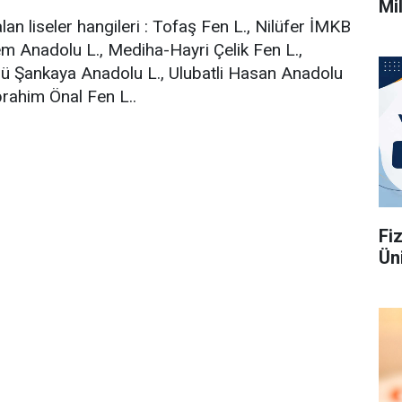
Mi
an liseler hangileri : Tofaş Fen L., Nilüfer İMKB
m Anadolu L., Mediha-Hayri Çelik Fen L.,
ü Şankaya Anadolu L., Ulubatli Hasan Anadolu
brahim Önal Fen L..
Fi
Üni