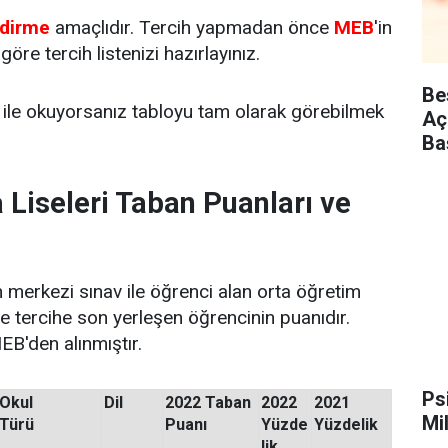
ndirme
amaçlıdır. Tercih yapmadan önce
MEB
'in
öre tercih listenizi hazırlayınız.
Be
ile okuyorsanız tabloyu tam olarak görebilmek
Aç
Ba
iseleri Taban Puanları ve
 merkezi sınav ile öğrenci alan orta öğretim
e tercihe son yerleşen öğrencinin puanıdır.
EB'den alınmıştır.
Ps
Okul
Dil
2022 Taban
2022
2021
Mi
Türü
Puanı
Yüzde
Yüzdelik
lik