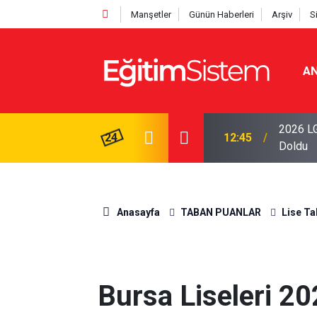
Manşetler
Günün Haberleri
Arşiv
S
AN
iseleri Belli Oldu: İki Program 500 Puanla
2026 LG
24
12:45
Doldu
Anasayfa
TABAN PUANLAR
Lise Ta
Bursa Liseleri 20