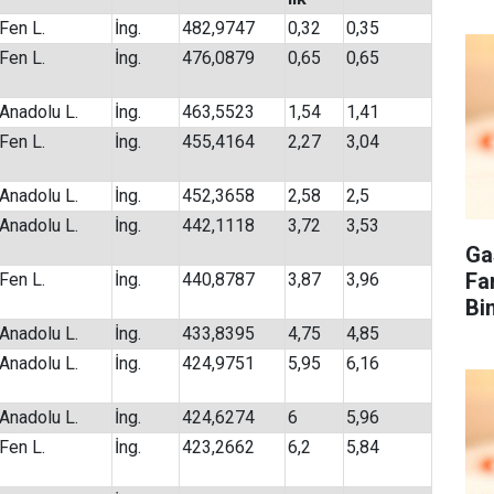
Fen L.
İng.
482,9747
0,32
0,35
Fen L.
İng.
476,0879
0,65
0,65
Anadolu L.
İng.
463,5523
1,54
1,41
Fen L.
İng.
455,4164
2,27
3,04
Anadolu L.
İng.
452,3658
2,58
2,5
Anadolu L.
İng.
442,1118
3,72
3,53
Ga
Fa
Fen L.
İng.
440,8787
3,87
3,96
Bi
Anadolu L.
İng.
433,8395
4,75
4,85
Anadolu L.
İng.
424,9751
5,95
6,16
Anadolu L.
İng.
424,6274
6
5,96
Fen L.
İng.
423,2662
6,2
5,84