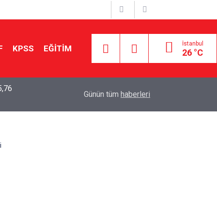
İstanbul
F
KPSS
EĞİTİM
26 °C
5,76
2026 LGS Sonuçları Açıklandı: Her 10 Öğrenciden
04:00
Günün tüm
haberleri
Tercihine Yerleşti
i