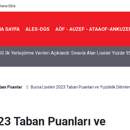
itene Ekle
A SAYFA
ALES-DGS
AÖF - AUZEF - ATAAOF-ANKUZE
S İlk Yerleştirme Verileri Açıklandı: Sınavla Alan Liseler Yüzde 9
ban Puanlar
Bursa Liseleri 2023 Taban Puanları ve Yüzdelik Dilimler
23 Taban Puanları ve