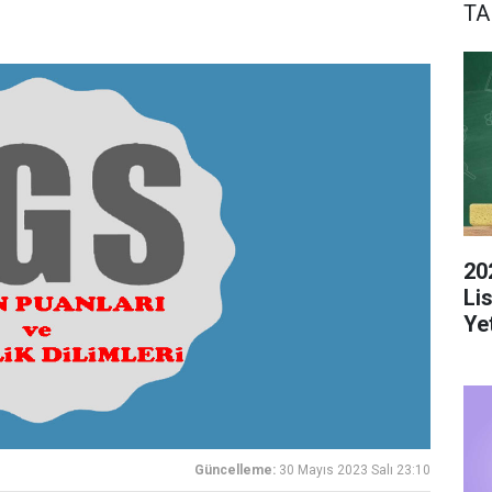
TA
20
Li
Yet
Güncelleme:
30 Mayıs 2023 Salı 23:10