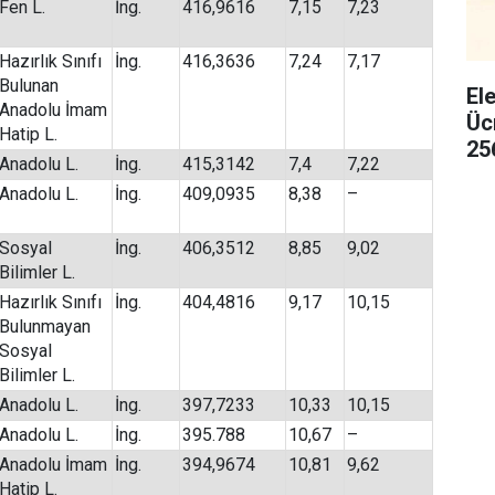
Fen L.
İng.
416,9616
7,15
7,23
Hazırlık Sınıfı
İng.
416,3636
7,24
7,17
Bulunan
El
Anadolu İmam
Üc
Hatip L.
25
Anadolu L.
İng.
415,3142
7,4
7,22
Anadolu L.
İng.
409,0935
8,38
–
Sosyal
İng.
406,3512
8,85
9,02
Bilimler L.
Hazırlık Sınıfı
İng.
404,4816
9,17
10,15
Bulunmayan
Sosyal
Bilimler L.
Anadolu L.
İng.
397,7233
10,33
10,15
Anadolu L.
İng.
395.788
10,67
–
Anadolu İmam
İng.
394,9674
10,81
9,62
Hatip L.