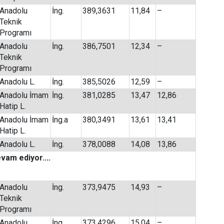
Anadolu
İng.
389,3631
11,84
–
Teknik
Programı
Anadolu
İng.
386,7501
12,34
–
Teknik
Programı
Anadolu L.
İng.
385,5026
12,59
–
Anadolu İmam
İng.
381,0285
13,47
12,86
Hatip L.
Anadolu İmam
İng.a
380,3491
13,61
13,41
Hatip L.
Anadolu L.
İng.
378,0088
14,08
13,86
vam ediyor....
Anadolu
İng.
373,9475
14,93
–
Teknik
Programı
Anadolu
İng.
373,4296
15,04
–