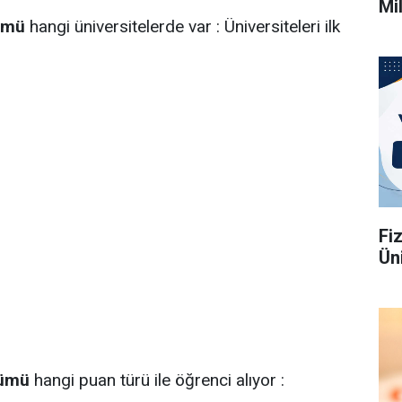
Mi
lümü
hangi üniversitelerde var : Üniversiteleri ilk
Fi
Üni
lümü
hangi puan türü ile öğrenci alıyor :