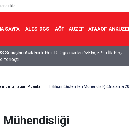
itene Ekle
A SAYFA
ALES-DGS
AÖF - AUZEF - ATAAOF-ANKUZE
S Sonuçları Açıklandı: Her 10 Öğrenciden Yaklaşık 9’u İlk Beş
e Yerleşti
Bölümü Taban Puanları
Bilişim Sistemleri Mühendisliği Sıralama 2
i Mühendisliği