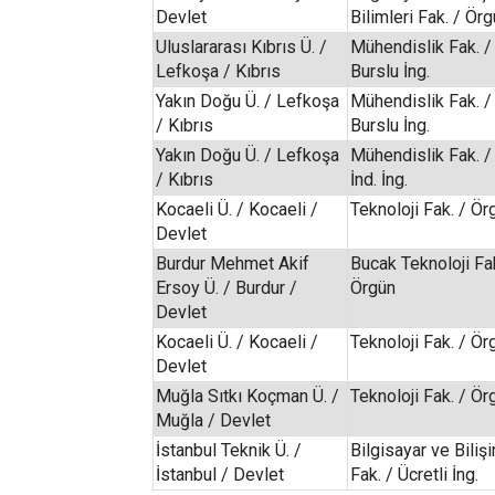
Devlet
Bilimleri Fak. / Ör
Uluslararası Kıbrıs Ü. /
Mühendislik Fak. /
Lefkoşa / Kıbrıs
Burslu İng.
Yakın Doğu Ü. / Lefkoşa
Mühendislik Fak. /
/ Kıbrıs
Burslu İng.
Yakın Doğu Ü. / Lefkoşa
Mühendislik Fak. 
/ Kıbrıs
İnd. İng.
Kocaeli Ü. / Kocaeli /
Teknoloji Fak. / Ör
Devlet
Burdur Mehmet Akif
Bucak Teknoloji Fak
Ersoy Ü. / Burdur /
Örgün
Devlet
Kocaeli Ü. / Kocaeli /
Teknoloji Fak. / Ör
Devlet
Muğla Sıtkı Koçman Ü. /
Teknoloji Fak. / Ör
Muğla / Devlet
İstanbul Teknik Ü. /
Bilgisayar ve Biliş
İstanbul / Devlet
Fak. / Ücretli İng.