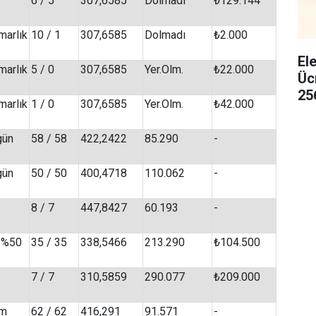
6 / 5
307,6585
Dolmadı
₺129.144
marlık
10 / 1
307,6585
Dolmadı
₺2.000
El
marlık
5 / 0
307,6585
Yer.Olm.
₺22.000
Üc
25
marlık
1 / 0
307,6585
Yer.Olm.
₺42.000
gün
58 / 58
422,2422
85.290
-
gün
50 / 50
400,4718
110.062
-
8 / 7
447,8427
60.193
-
/ %50
35 / 35
338,5466
213.290
₺104.500
7 / 7
310,5859
290.077
₺209.000
im
62 / 62
416,291
91.571
-