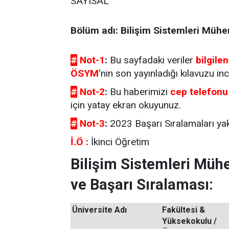
SAYISAL
Bölüm adı: Bilişim Sistemleri Mühen
#
Not-1
:
Bu sayfadaki veriler
bilgile
ÖSYM
'nin son yayınladığı kılavuzu inc
#
Not-2
:
Bu haberimizi
cep telefonu
için yatay ekran okuyunuz.
#
Not-3
:
2023 Başarı Sıralamaları yak
İ.Ö :
İkinci Öğretim
Bilişim Sistemleri Müh
ve Başarı Sıralaması:
Üniversite Adı
Fakültesi &
Yüksekokulu /