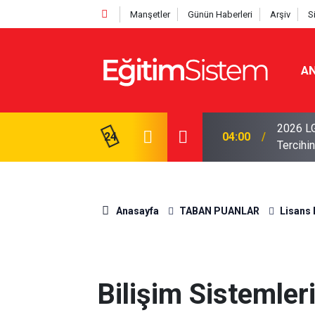
Manşetler
Günün Haberleri
Arşiv
S
AN
i Açıklandı: Sınavla Alan Liseler Yüzde 95,76
2026 LG
24
04:00
Tercihin
Anasayfa
TABAN PUANLAR
Lisans 
Bilişim Sistemler