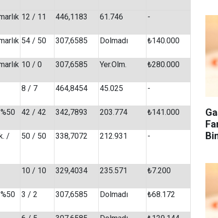
marlık
12 / 11
446,1183
61.746
-
marlık
54 / 50
307,6585
Dolmadı
₺140.000
marlık
10 / 0
307,6585
Yer.Olm.
₺280.000
8 / 7
464,8454
45.025
-
Ga
/ %50
42 / 42
342,7893
203.774
₺141.000
Fa
Bi
. /
50 / 50
338,7072
212.931
-
10 / 10
329,4034
235.571
₺7.200
/ %50
3 / 2
307,6585
Dolmadı
₺68.172