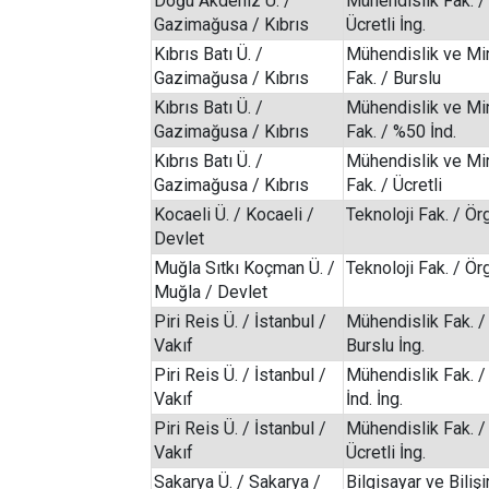
Doğu Akdeniz Ü. /
Mühendislik Fak. /
Gazimağusa / Kıbrıs
Ücretli İng.
Kıbrıs Batı Ü. /
Mühendislik ve Mi
Gazimağusa / Kıbrıs
Fak. / Burslu
Kıbrıs Batı Ü. /
Mühendislik ve Mi
Gazimağusa / Kıbrıs
Fak. / %50 İnd.
Kıbrıs Batı Ü. /
Mühendislik ve Mi
Gazimağusa / Kıbrıs
Fak. / Ücretli
Kocaeli Ü. / Kocaeli /
Teknoloji Fak. / Ör
Devlet
Muğla Sıtkı Koçman Ü. /
Teknoloji Fak. / Ör
Muğla / Devlet
Piri Reis Ü. / İstanbul /
Mühendislik Fak. /
Vakıf
Burslu İng.
Piri Reis Ü. / İstanbul /
Mühendislik Fak. 
Vakıf
İnd. İng.
Piri Reis Ü. / İstanbul /
Mühendislik Fak. /
Vakıf
Ücretli İng.
Sakarya Ü. / Sakarya /
Bilgisayar ve Biliş