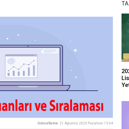
TA
20
Li
Yet
Güncelleme:
21 Ağustos 2023 Pazartesi 13:04