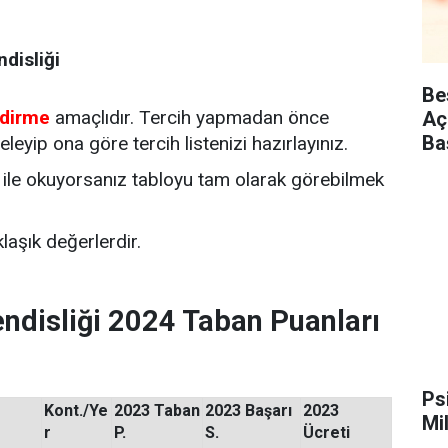
disliği
Be
ndirme
amaçlıdır. Tercih yapmadan önce
Aç
Ba
eleyip ona göre tercih listenizi hazırlayınız.
ile okuyorsanız tabloyu tam olarak görebilmek
laşık değerlerdir.
endisliği 2024 Taban Puanları
Ps
Kont./Ye
2023 Taban
2023 Başarı
2023
Mi
r
P.
S.
Ücreti