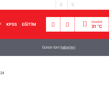
İstanbul
F
KPSS
EĞİTİM
31 °C
Aileniz Sizi İlgi ve Yeteneklerinize Göre Hangi E
01:00
Günün tüm
haberleri
Yönlendiriyor?
024