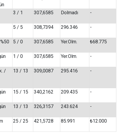
gün
3 / 1
307,6585
Dolmadı
-
5 / 5
308,7394
296.346
-
/ %50
5 / 0
307,6585
Yer.Olm.
₺68.775
gün
1 / 0
307,6585
Yer.Olm.
-
. /
13 / 13
309,0087
295.416
-
gün
15 / 15
340,2162
209.435
-
gün
13 / 13
326,3157
243.624
-
im
25 / 25
421,5728
85.991
₺12.000