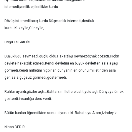
istemedi;yenilikler,ilerilikler kurdu...
Dövüş istemedi;barış kurdu.Düşmanlık istemedi;dostluk
kurdu:Kuzey'le,Güney'le,
Doğu ile,Batı ile...
Düşüklüğü sevmezdi;güçlü oldu.Haksızlığı sevmezdi;hak gözetti.Hiçbir
devlete haksızlık etmedi.Kendi devletini en büyük devletten asla aşağı
görmedi.Kendi milletini hiçbir an dünyanın en onurlu milletinden asla
geri,asla güçsüz görmedi,göstermedi.
Ruhlar uyardı,gözler açtı...Bahtsız milletlere baht yolu açtı.Dünyaya örnek
gösterdi.İnsanlığa ders verdi.
Bütün bunları öğrendikten sonra diyoruz ki: Rahat uyu Atam,izindeyiz!
Nihan BEDİR