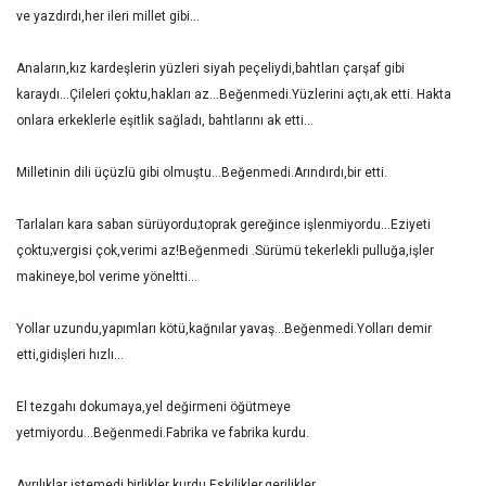
ve yazdırdı,her ileri millet gibi...
Anaların,kız kardeşlerin yüzleri siyah peçeliydi,bahtları çarşaf gibi
karaydı...Çileleri çoktu,hakları az...Beğenmedi.Yüzlerini açtı,ak etti. Hakta
onlara erkeklerle eşitlik sağladı, bahtlarını ak etti...
Milletinin dili üçüzlü gibi olmuştu...Beğenmedi.Arındırdı,bir etti.
Tarlaları kara saban sürüyordu;toprak gereğince işlenmiyordu...Eziyeti
çoktu;vergisi çok,verimi az!Beğenmedi .Sürümü tekerlekli pulluğa,işler
makineye,bol verime yöneltti...
Yollar uzundu,yapımları kötü,kağnılar yavaş...Beğenmedi.Yolları demir
etti,gidişleri hızlı...
El tezgahı dokumaya,yel değirmeni öğütmeye
yetmiyordu...Beğenmedi.Fabrika ve fabrika kurdu.
Ayrılıklar istemedi,birlikler kurdu.Eskilikler,gerilikler