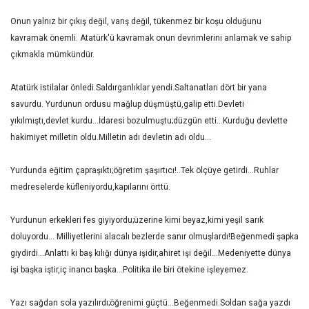
Onun yalnız bir çıkış değil, varış değil, tükenmez bir koşu olduğunu
kavramak önemli. Atatürk'ü kavramak onun devrimlerini anlamak ve sahip
çıkmakla mümkündür.
Atatürk istilalar önledi.Saldırganlıklar yendi.Saltanatları dört bir yana
savurdu. Yurdunun ordusu mağlup düşmüştü,galip etti.Devleti
yıkılmıştı,devlet kurdu...İdaresi bozulmuştu;düzgün etti...Kurduğu devlette
hakimiyet milletin oldu.Milletin adı devletin adı oldu...
Yurdunda eğitim çapraşıktı;öğretim şaşırtıcı!..Tek ölçüye getirdi...Ruhlar
medreselerde küfleniyordu,kapılarını örttü.
Yurdunun erkekleri fes giyiyordu;üzerine kimi beyaz,kimi yeşil sarık
doluyordu... Milliyetlerini alacalı bezlerde sanır olmuşlardı!Beğenmedi şapka
giydirdi...Anlattı ki baş kılığı dünya işidir,ahiret işi değil...Medeniyette dünya
işi başka iştir,iç inancı başka...Politika ile biri ötekine işleyemez.
Yazı sağdan sola yazılırdı;öğrenimi güçtü...Beğenmedi.Soldan sağa yazdı