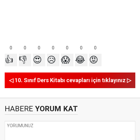
0
0
0
0
0
0
0
👍
👎
😍
😥
😱
😂
😡
◁ 10. Sınıf Ders Kitabı cevapları için tıklayınız ▷
HABERE
YORUM KAT