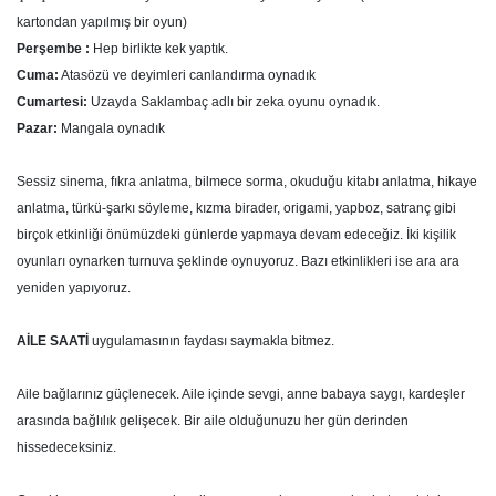
kartondan yapılmış bir oyun)
Perşembe :
Hep birlikte kek yaptık.
Cuma:
Atasözü ve deyimleri canlandırma oynadık
Cumartesi:
Uzayda Saklambaç adlı bir zeka oyunu oynadık.
Pazar:
Mangala oynadık
Sessiz sinema, fıkra anlatma, bilmece sorma, okuduğu kitabı anlatma, hikaye
anlatma, türkü-şarkı söyleme, kızma birader, origami, yapboz, satranç gibi
birçok etkinliği önümüzdeki günlerde yapmaya devam edeceğiz. İki kişilik
oyunları oynarken turnuva şeklinde oynuyoruz. Bazı etkinlikleri ise ara ara
yeniden yapıyoruz.
AİLE SAATİ
uygulamasının faydası saymakla bitmez.
Aile bağlarınız güçlenecek. Aile içinde sevgi, anne babaya saygı, kardeşler
arasında bağlılık gelişecek. Bir aile olduğunuzu her gün derinden
hissedeceksiniz.