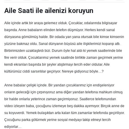
Aile Saati ile ailenizi koruyun
Aile içinde artık bir araya gelemez olduk. Çocuklar, odalarında bilgisayar
başında. Anne babaların elinden telefon düşmüyor. Herkes kendi sanal
dünyasına gömülmüş halde. Bir odada yan yana otursak bile kimse kimsenin
yüzüne bakmaz oldu. Sanal dünyanın büyüsü aile ilişkilerimizi koparıp attı.
Birbirimizden uzaklaştırdı bizi. Durum öyle hal aldı ki yemek saatlerinde bile
fire verir olduk. Çocuklarımız yemek saatinde birlikte zaman geçirmek yerine
kendi ekranları başında bir şeyler atıştırmayı tercih eder oldular. Aile
kültürümüz ciddi sarsıntılar geçiriyor. Nereye gidiyoruz böyle…?
Anne babalar çelişki içinde. Bir yandan çocuklarımız için endişeleniyor
onların geleceği için çırpınıyoruz ama diğer yandan telefona mahkum olmuş
bir halde onlarla yeterince zaman geçirmiyoruz. Saatlerce telefonundan
video izleyen baba, çocuğunu izlemeye beş dakika ayırmıyor. Birçok anne de
su koyuverdi. Yemek-bulaşıktan arta kalan tüm zamanlar telefonda geçiriliyor.
Çocuğunu parka götürmek yerine sosyal medyayı takip etmeyi tercih
ediyorlar…