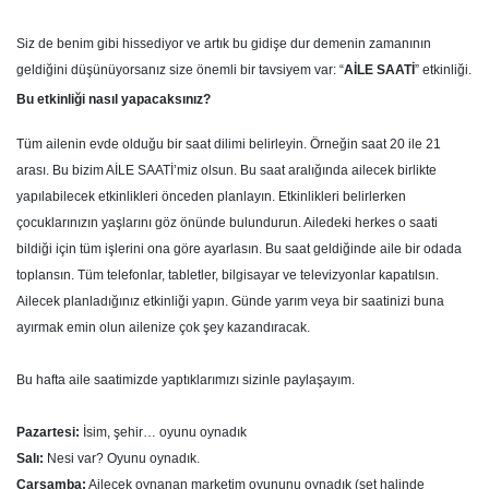
Siz de benim gibi hissediyor ve artık bu gidişe dur demenin zamanının
geldiğini düşünüyorsanız size önemli bir tavsiyem var: “
AİLE SAATİ
” etkinliği.
Bu etkinliği nasıl yapacaksınız?
Tüm ailenin evde olduğu bir saat dilimi belirleyin. Örneğin saat 20 ile 21
arası. Bu bizim AİLE SAATİ’miz olsun. Bu saat aralığında ailecek birlikte
yapılabilecek etkinlikleri önceden planlayın. Etkinlikleri belirlerken
çocuklarınızın yaşlarını göz önünde bulundurun. Ailedeki herkes o saati
bildiği için tüm işlerini ona göre ayarlasın. Bu saat geldiğinde aile bir odada
toplansın. Tüm telefonlar, tabletler, bilgisayar ve televizyonlar kapatılsın.
Ailecek planladığınız etkinliği yapın. Günde yarım veya bir saatinizi buna
ayırmak emin olun ailenize çok şey kazandıracak.
Bu hafta aile saatimizde yaptıklarımızı sizinle paylaşayım.
Pazartesi:
İsim, şehir… oyunu oynadık
Salı:
Nesi var? Oyunu oynadık.
Çarşamba:
Ailecek oynanan marketim oyununu oynadık (set halinde