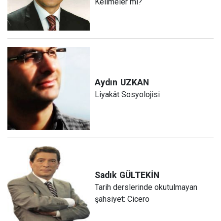
Kelimeler mi?
Aydın
UZKAN
Liyakât Sosyolojisi
Sadık
GÜLTEKİN
Tarih derslerinde okutulmayan
şahsiyet: Cicero