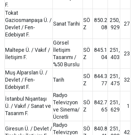
F.
Tokat
Gaziosmanpaşa Ü. /
SÖ
850.2
250,
Sanat Tarihi
27
Devlet / Fen-
Z
08
929
Edebiyat F.
Görsel
Maltepe Ü. / Vakıf /
İletişim
SÖ
845.1
251,
23
İletişim F.
Tasarımı /
Z
04
403
%50 Burslu
Muş Alparslan Ü. /
SÖ
844.3
251,
Devlet / Fen-
Tarih
32
Z
77
475
Edebiyat F.
Radyo
İstanbul Nişantaşı
Televizyon
SÖ
842.7
251,
Ü. / Vakıf / Sanat ve
1
ve Sinema/
Z
65
629
Tasarım F.
Ücretli
Radyo
Giresun Ü. / Devlet /
SÖ
840.8
251,
Televizyon
42