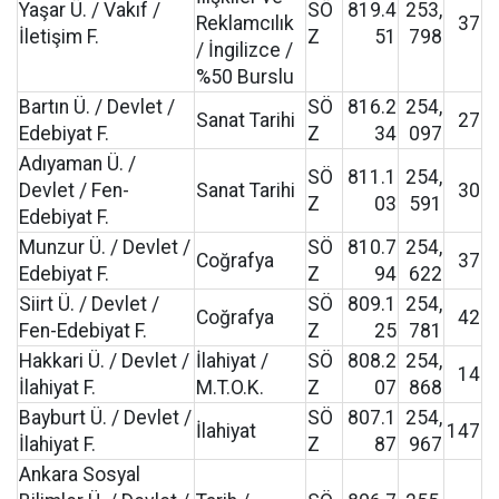
Yaşar Ü. / Vakıf /
SÖ
819.4
253,
Reklamcılık
37
İletişim F.
Z
51
798
/ İngilizce /
%50 Burslu
Bartın Ü. / Devlet /
SÖ
816.2
254,
Sanat Tarihi
27
Edebiyat F.
Z
34
097
Adıyaman Ü. /
SÖ
811.1
254,
Devlet / Fen-
Sanat Tarihi
30
Z
03
591
Edebiyat F.
Munzur Ü. / Devlet /
SÖ
810.7
254,
Coğrafya
37
Edebiyat F.
Z
94
622
Siirt Ü. / Devlet /
SÖ
809.1
254,
Coğrafya
42
Fen-Edebiyat F.
Z
25
781
Hakkari Ü. / Devlet /
İlahiyat /
SÖ
808.2
254,
14
İlahiyat F.
M.T.O.K.
Z
07
868
Bayburt Ü. / Devlet /
SÖ
807.1
254,
İlahiyat
147
İlahiyat F.
Z
87
967
Ankara Sosyal