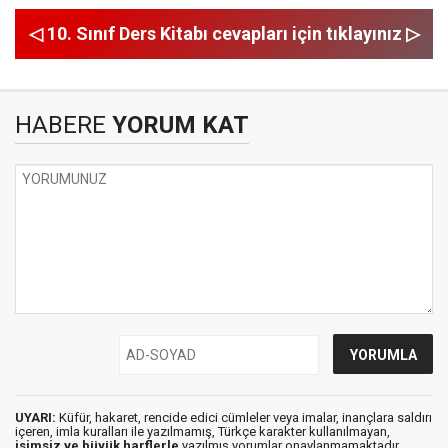
◁ 10. Sınıf Ders Kitabı cevapları için tıklayınız ▷
HABERE
YORUM KAT
UYARI:
Küfür, hakaret, rencide edici cümleler veya imalar, inançlara saldırı
içeren, imla kuralları ile yazılmamış, Türkçe karakter kullanılmayan,
isimsiz ve büyük harflerle
yazılmış yorumlar onaylanmamaktadır.