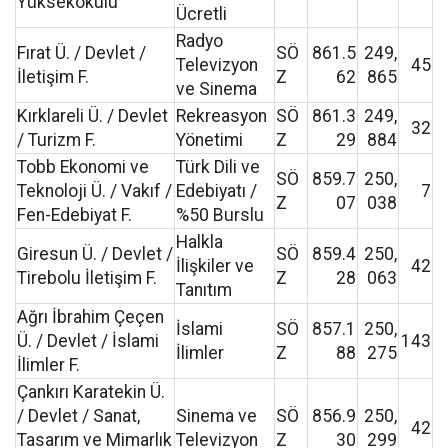
Yüksekokulu
Ücretli
Radyo
Fırat Ü. / Devlet /
SÖ
861.5
249,
Televizyon
45
İletişim F.
Z
62
865
ve Sinema
Kırklareli Ü. / Devlet
Rekreasyon
SÖ
861.3
249,
32
/ Turizm F.
Yönetimi
Z
29
884
Tobb Ekonomi ve
Türk Dili ve
SÖ
859.7
250,
Teknoloji Ü. / Vakıf /
Edebiyatı /
7
Z
07
038
Fen-Edebiyat F.
%50 Burslu
Halkla
Giresun Ü. / Devlet /
SÖ
859.4
250,
İlişkiler ve
42
Tirebolu İletişim F.
Z
28
063
Tanıtım
Ağrı İbrahim Çeçen
İslami
SÖ
857.1
250,
Ü. / Devlet / İslami
143
İlimler
Z
88
275
İlimler F.
Çankırı Karatekin Ü.
/ Devlet / Sanat,
Sinema ve
SÖ
856.9
250,
42
Tasarım ve Mimarlık
Televizyon
Z
30
299