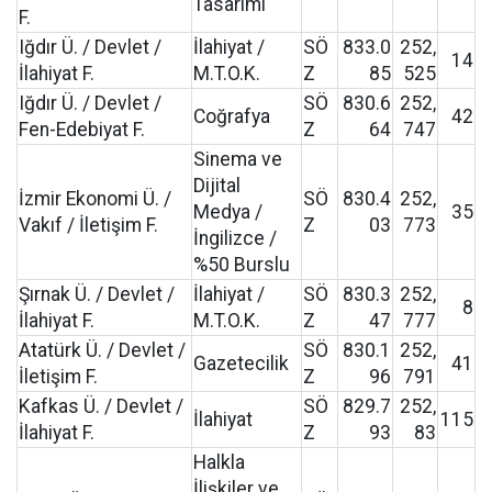
Tasarımı
F.
Iğdır Ü. / Devlet /
İlahiyat /
SÖ
833.0
252,
14
İlahiyat F.
M.T.O.K.
Z
85
525
Iğdır Ü. / Devlet /
SÖ
830.6
252,
Coğrafya
42
Fen-Edebiyat F.
Z
64
747
Sinema ve
Dijital
İzmir Ekonomi Ü. /
SÖ
830.4
252,
Medya /
35
Vakıf / İletişim F.
Z
03
773
İngilizce /
%50 Burslu
Şırnak Ü. / Devlet /
İlahiyat /
SÖ
830.3
252,
8
İlahiyat F.
M.T.O.K.
Z
47
777
Atatürk Ü. / Devlet /
SÖ
830.1
252,
Gazetecilik
41
İletişim F.
Z
96
791
Kafkas Ü. / Devlet /
SÖ
829.7
252,
İlahiyat
115
İlahiyat F.
Z
93
83
Halkla
İlişkiler ve