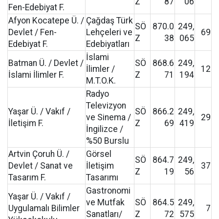
Z
87
06
Fen-Edebiyat F.
Afyon Kocatepe Ü. /
Çağdaş Türk
SÖ
870.0
249,
Devlet / Fen-
Lehçeleri ve
69
Z
38
065
Edebiyat F.
Edebiyatları
İslami
Batman Ü. / Devlet /
SÖ
868.6
249,
İlimler /
12
İslami İlimler F.
Z
71
194
M.T.O.K.
Radyo
Televizyon
Yaşar Ü. / Vakıf /
SÖ
866.2
249,
ve Sinema /
29
İletişim F.
Z
69
419
İngilizce /
%50 Burslu
Artvin Çoruh Ü. /
Görsel
SÖ
864.7
249,
Devlet / Sanat ve
İletişim
37
Z
19
56
Tasarım F.
Tasarımı
Gastronomi
Yaşar Ü. / Vakıf /
ve Mutfak
SÖ
864.5
249,
Uygulamalı Bilimler
7
Sanatları/
Z
72
575