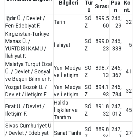
Bilgileri
Tür
Pua
Ko
Sırası
ü
n
nt.
Iğdır Ü. / Devlet /
SÖ
899.5
246,
Tarih
32
Fen-Edebiyat F.
Z
60
29
Kırgızistan-Türkiye
Manas Ü. /
SÖ
899.0
246,
İlahiyat
5
YURTDISI KAMU /
Z
23
338
İlahiyat F.
Malatya Turgut Özal
Yeni Medya
SÖ
898.7
246,
Ü. / Devlet / Sosyal
41
ve İletişim
Z
13
367
ve Beşeri Bilimler F.
Yozgat Bozok Ü. /
Yeni Medya
SÖ
894.1
246,
32
Devlet / İletişim F.
ve İletişim
Z
93
784
Halkla
Fırat Ü. / Devlet /
SÖ
891.8
247,
İlişkiler ve
45
İletişim F.
Z
32
012
Tanıtım
Sivas Cumhuriyet Ü.
SÖ
889.8
247,
/ Devlet / Edebiyat
Sanat Tarihi
27
Z
24
2