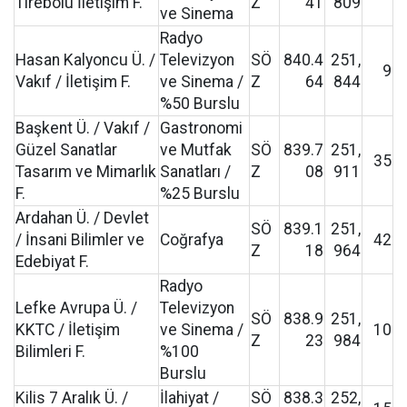
Tirebolu İletişim F.
Z
41
809
ve Sinema
Radyo
Hasan Kalyoncu Ü. /
Televizyon
SÖ
840.4
251,
9
Vakıf / İletişim F.
ve Sinema /
Z
64
844
%50 Burslu
Başkent Ü. / Vakıf /
Gastronomi
Güzel Sanatlar
ve Mutfak
SÖ
839.7
251,
35
Tasarım ve Mimarlık
Sanatları /
Z
08
911
F.
%25 Burslu
Ardahan Ü. / Devlet
SÖ
839.1
251,
/ İnsani Bilimler ve
Coğrafya
42
Z
18
964
Edebiyat F.
Radyo
Lefke Avrupa Ü. /
Televizyon
SÖ
838.9
251,
KKTC / İletişim
ve Sinema /
10
Z
23
984
Bilimleri F.
%100
Burslu
Kilis 7 Aralık Ü. /
İlahiyat /
SÖ
838.3
252,