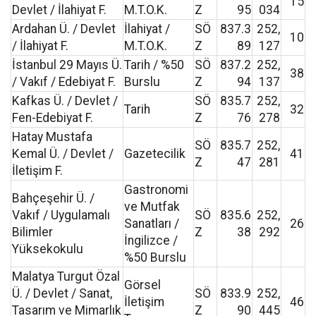
15
Devlet / İlahiyat F.
M.T.O.K.
Z
95
034
Ardahan Ü. / Devlet
İlahiyat /
SÖ
837.3
252,
10
/ İlahiyat F.
M.T.O.K.
Z
89
127
İstanbul 29 Mayıs Ü.
Tarih / %50
SÖ
837.2
252,
38
/ Vakıf / Edebiyat F.
Burslu
Z
94
137
Kafkas Ü. / Devlet /
SÖ
835.7
252,
Tarih
32
Fen-Edebiyat F.
Z
76
278
Hatay Mustafa
SÖ
835.7
252,
Kemal Ü. / Devlet /
Gazetecilik
41
Z
47
281
İletişim F.
Gastronomi
Bahçeşehir Ü. /
ve Mutfak
Vakıf / Uygulamalı
SÖ
835.6
252,
Sanatları /
26
Bilimler
Z
38
292
İngilizce /
Yüksekokulu
%50 Burslu
Malatya Turgut Özal
Görsel
Ü. / Devlet / Sanat,
SÖ
833.9
252,
İletişim
46
Tasarım ve Mimarlık
Z
90
445