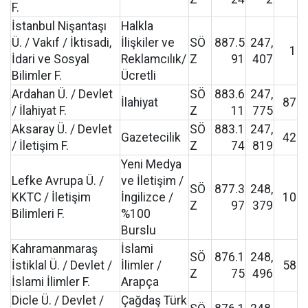
F.
İstanbul Nişantaşı
Halkla
Ü. / Vakıf / İktisadi,
İlişkiler ve
SÖ
887.5
247,
1
İdari ve Sosyal
Reklamcılık/
Z
91
407
Bilimler F.
Ücretli
Ardahan Ü. / Devlet
SÖ
883.6
247,
İlahiyat
87
/ İlahiyat F.
Z
11
775
Aksaray Ü. / Devlet
SÖ
883.1
247,
Gazetecilik
42
/ İletişim F.
Z
74
819
Yeni Medya
Lefke Avrupa Ü. /
ve İletişim /
SÖ
877.3
248,
KKTC / İletişim
İngilizce /
10
Z
97
379
Bilimleri F.
%100
Burslu
Kahramanmaraş
İslami
SÖ
876.1
248,
İstiklal Ü. / Devlet /
İlimler /
58
Z
75
496
İslami İlimler F.
Arapça
Dicle Ü. / Devlet /
Çağdaş Türk