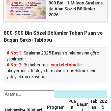
900 Bin - 1 Milyon Sıralama
ile Alan Sözel Bölümler
2026
800-900 Bin Sözel Bölümler Taban Puan ve
Başarı Sırası Tablosu
# Not 1:
Sıralama 2025 Başarı sıralamasına göre
yapılmıştır.
# Not 2:
Bu haberimizi
cep telefonu
ile
okuyorsanız tabloyu tam olarak görebilmek için
yatay ekran okuyunuz.
Pua
Tab
202
Başar
Program
n
an
5
Üniversite Bilgileri
ı