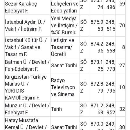
SÖ
876.1
248,
Sezai Karakoç
Lehçeleri ve
59
Z
74
496
Edebiyat F.
Edebiyatları
Yeni Medya
İstanbul Aydın Ü. /
SÖ
875.9
248,
ve İletişim /
70
Vakıf / İletişim F.
Z
63
515
%50 Burslu
İstanbul Kültür Ü. /
İletişim ve
SÖ
874.2
248,
Vakıf / Sanat ve
Tasarımı/
8
Z
95
668
Tasarım F.
Ücretli
Batman Ü. / Devlet /
SÖ
873.1
248,
Sanat Tarihi
27
Fen-Edebiyat F.
Z
25
773
Kırgızistan-Türkiye
Radyo
Manas Ü. /
SÖ
872.8
248,
Televizyon
10
YURTDISI
Z
79
795
ve Sinema
KAMUİletişim F.
Munzur Ü. / Devlet /
SÖ
871.2
248,
Tarih
32
Edebiyat F.
Z
63
952
Hatay Mustafa
SÖ
870.0
249,
Kemal Ü. / Devlet /
Sanat Tarihi
30