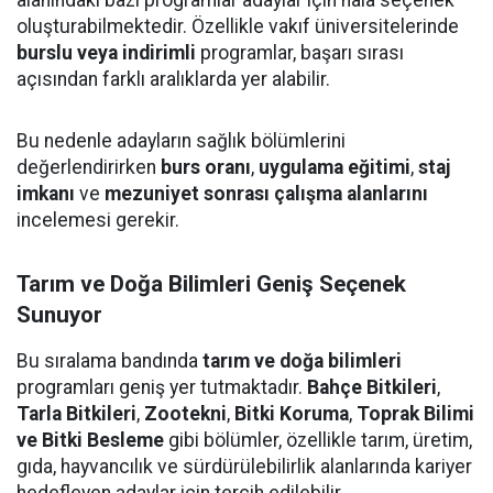
alanındaki bazı programlar adaylar için hâlâ seçenek
oluşturabilmektedir. Özellikle vakıf üniversitelerinde
burslu veya indirimli
programlar, başarı sırası
açısından farklı aralıklarda yer alabilir.
Bu nedenle adayların sağlık bölümlerini
değerlendirirken
burs oranı
,
uygulama eğitimi
,
staj
imkanı
ve
mezuniyet sonrası çalışma alanlarını
incelemesi gerekir.
Tarım ve Doğa Bilimleri Geniş Seçenek
Sunuyor
Bu sıralama bandında
tarım ve doğa bilimleri
programları geniş yer tutmaktadır.
Bahçe Bitkileri
,
Tarla Bitkileri
,
Zootekni
,
Bitki Koruma
,
Toprak Bilimi
ve Bitki Besleme
gibi bölümler, özellikle tarım, üretim,
gıda, hayvancılık ve sürdürülebilirlik alanlarında kariyer