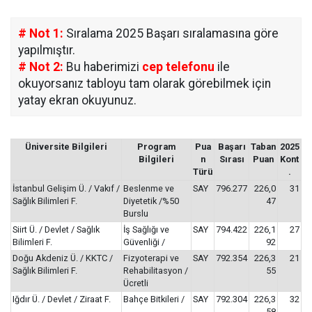
# Not 1:
Sıralama 2025 Başarı sıralamasına göre
yapılmıştır.
# Not 2:
Bu haberimizi
cep telefonu
ile
okuyorsanız tabloyu tam olarak görebilmek için
yatay ekran okuyunuz.
Üniversite Bilgileri
Program
Pua
Başarı
Taban
2025
Bilgileri
n
Sırası
Puan
Kont
Türü
.
İstanbul Gelişim Ü. / Vakıf /
Beslenme ve
SAY
796.277
226,0
31
Sağlık Bilimleri F.
Diyetetik /%50
47
Burslu
Siirt Ü. / Devlet / Sağlık
İş Sağlığı ve
SAY
794.422
226,1
27
Bilimleri F.
Güvenliği /
92
Doğu Akdeniz Ü. / KKTC /
Fizyoterapi ve
SAY
792.354
226,3
21
Sağlık Bilimleri F.
Rehabilitasyon /
55
Ücretli
Iğdır Ü. / Devlet / Ziraat F.
Bahçe Bitkileri /
SAY
792.304
226,3
32
58