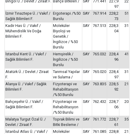
Bingöl Ü. / Devlet / Ziraat F.
Bahçe Bitkileri /
SAY
771.441
227,9
22
97
İzmir Tınaztepe Ü. / Vakıf /
Ergoterapi /%50
SAY
767.914
228,2
51
Sağlık Bilimleri F.
Burslu
73
Kadir Has Ü. / Vakıf /
Moleküler
SAY
767.513
228,3
31
Mühendislik Ve Doğa
Biyoloji ve
04
Bilimleri F.
Genetik /
İngilizce / %50
Burslu
İstanbul Kent Ü. / Vakıf /
Hemşirelik /
SAY
765.032
228,4
41
Sağlık Bilimleri F.
İngilizce / %50
96
Burslu
Atatürk Ü. / Devlet / Ziraat
Tarımsal Yapılar
SAY
765.020
228,4
31
F.
ve Sulama /
97
Alanya Ü. / Vakıf / Sağlık
Fizyoterapi ve
SAY
763.835
228,5
21
Bilimleri F.
Rehabilitasyon
92
/%50 Burslu
Bahçeşehir Ü. / Vakıf /
Fizyoterapi ve
SAY
762.432
228,7
20
Sağlık Bilimleri F.
Rehabilitasyon
06
/%50 Burslu
Malatya Turgut Özal Ü. /
Toprak Bilimi ve
SAY
761.772
228,7
35
Devlet / Ziraat F.
Bitki Besleme /
61
İstanbul Atlas Ü. / Vakıf /
Moleküler
SAY
761.085
228,8
21