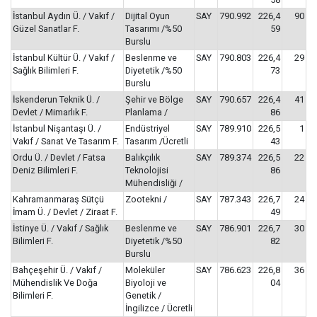
İstanbul Aydın Ü. / Vakıf /
Dijital Oyun
SAY
790.992
226,4
90
Güzel Sanatlar F.
Tasarımı /%50
59
Burslu
İstanbul Kültür Ü. / Vakıf /
Beslenme ve
SAY
790.803
226,4
29
Sağlık Bilimleri F.
Diyetetik /%50
73
Burslu
İskenderun Teknik Ü. /
Şehir ve Bölge
SAY
790.657
226,4
41
Devlet / Mimarlık F.
Planlama /
86
İstanbul Nişantaşı Ü. /
Endüstriyel
SAY
789.910
226,5
1
Vakıf / Sanat Ve Tasarım F.
Tasarım /Ücretli
43
Ordu Ü. / Devlet / Fatsa
Balıkçılık
SAY
789.374
226,5
22
Deniz Bilimleri F.
Teknolojisi
86
Mühendisliği /
Kahramanmaraş Sütçü
Zootekni /
SAY
787.343
226,7
24
İmam Ü. / Devlet / Ziraat F.
49
İstinye Ü. / Vakıf / Sağlık
Beslenme ve
SAY
786.901
226,7
30
Bilimleri F.
Diyetetik /%50
82
Burslu
Bahçeşehir Ü. / Vakıf /
Moleküler
SAY
786.623
226,8
36
Mühendislik Ve Doğa
Biyoloji ve
04
Bilimleri F.
Genetik /
İngilizce / Ücretli