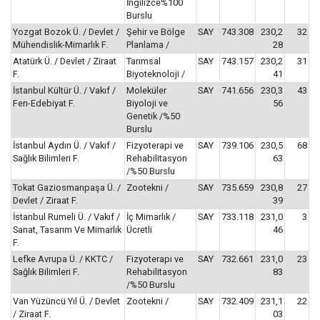
İngilizce%100
Burslu
Yozgat Bozok Ü. / Devlet /
Şehir ve Bölge
SAY
743.308
230,2
32
Mühendislik-Mimarlık F.
Planlama /
28
Atatürk Ü. / Devlet / Ziraat
Tarımsal
SAY
743.157
230,2
31
F.
Biyoteknoloji /
41
İstanbul Kültür Ü. / Vakıf /
Moleküler
SAY
741.656
230,3
43
Fen-Edebiyat F.
Biyoloji ve
56
Genetik /%50
Burslu
İstanbul Aydın Ü. / Vakıf /
Fizyoterapi ve
SAY
739.106
230,5
68
Sağlık Bilimleri F.
Rehabilitasyon
63
/%50 Burslu
Tokat Gaziosmanpaşa Ü. /
Zootekni /
SAY
735.659
230,8
27
Devlet / Ziraat F.
39
İstanbul Rumeli Ü. / Vakıf /
İç Mimarlık /
SAY
733.118
231,0
3
Sanat, Tasarım Ve Mimarlık
Ücretli
46
F.
Lefke Avrupa Ü. / KKTC /
Fizyoterapi ve
SAY
732.661
231,0
23
Sağlık Bilimleri F.
Rehabilitasyon
83
/%50 Burslu
Van Yüzüncü Yıl Ü. / Devlet
Zootekni /
SAY
732.409
231,1
22
/ Ziraat F.
03