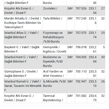
/ Sağlık Bilimleri F.
Burslu
43
Kırşehir Ahi Evran Ü. /
Zootekni /
SAY
707.326
233,1
27
Devlet / Ziraat F.
54
Mardin Artuklu Ü. / Devlet /
Tarla Bitkileri /
SAY
707.243
233,1
32
Kızıltepe Tarım Bilimleri Ve
6
Teknolojileri F.
İstanbul Atlas Ü. / Vakıf /
Fizyoterapi ve
SAY
707.073
233,1
25
Sağlık Bilimleri F.
Rehabilitasyon
74
/%50 Burslu
Başkent Ü. / Vakıf / Sağlık
Hemşirelik /
SAY
706.018
233,2
5
Bilimleri F.
İngilizce / Ücretli
61
İstanbul Kent Ü. / Vakıf /
Beslenme ve
SAY
704.305
233,4
30
Sağlık Bilimleri F.
Diyetetik /%50
04
Burslu
Gümüşhane Ü. / Devlet /
Acil Yardım ve
SAY
703.110
233,5
32
Sağlık Bilimleri F.
Afet Yönetimi /
01
İstanbul Rumeli Ü. / Vakıf /
İç Mimarlık /%50
SAY
702.947
233,5
26
Sanat, Tasarım Ve Mimarlık
Burslu
15
F.
Kırşehir Ahi Evran Ü. /
Tarımsal
SAY
701.002
233,6
32
Devlet / Ziraat F.
Biyoteknoloji /
75