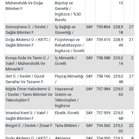
Mühendislik Ve Doğa
Biyoloji ve
15
Bilimleri F.
Genetik /
İngilizce / %50
Burslu
Gümüşhane Ü. / Devlet /
İş Sağlığı ve
SAY
759.804
228,9
27
Sağlık Bilimleri F.
Güvenliği /
18
Doğu Akdeniz Ü. / KKTC /
Fizyoterapi ve
SAY
759.415
228,9
21
Sağlık Bilimleri F.
Rehabilitasyon /
49
İngilizce / Ücretli
Konya Gıda Ve Tarım Ü. /
İç Mimarlık /
SAY
758.588
229,0
2
Vakıf / Mühendislik Ve
Ücretli
14
Mimarlık F.
Siirt Ü. / Devlet / Güzel
Peyzaj Mimarlığı
SAY
758.166
229,0
27
Sanatlar Ve Tasarım F.
/
48
Niğde Ömer Halisdemir Ü.
Hayvansal
SAY
757.984
229,0
22
/ Devlet / Tarım Bilimleri Ve
Üretim ve
65
Teknolojileri F.
Teknolojileri /
İngilizce
İstanbul Kent Ü. / Vakıf /
Ebelik /Ücretli
SAY
757.939
229,0
1
Sağlık Bilimleri F.
68
Bingöl Ü. / Devlet / Ziraat F.
Tarla Bitkileri /
SAY
754.560
229,3
22
33
Doğu Akdeniz Ü. / KKTC /
Aktüerya
SAY
754.000
229,3
8