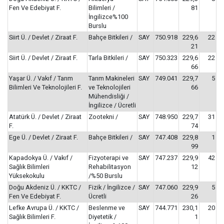
Fen Ve Edebiyat F.
Bilimleri /
81
İngilizce%100
Burslu
Siirt Ü. / Devlet / Ziraat F.
Bahçe Bitkileri /
SAY
750.918
229,6
22
21
Siirt Ü. / Devlet / Ziraat F.
Tarla Bitkileri /
SAY
750.323
229,6
22
66
Yaşar Ü. / Vakıf / Tarım
Tarım Makineleri
SAY
749.041
229,7
5
Bilimleri Ve Teknolojileri F.
ve Teknolojileri
66
Mühendisliği /
İngilizce / Ücretli
Atatürk Ü. / Devlet / Ziraat
Zootekni /
SAY
748.950
229,7
31
F.
74
Ege Ü. / Devlet / Ziraat F.
Bahçe Bitkileri /
SAY
747.408
229,8
1
99
Kapadokya Ü. / Vakıf /
Fizyoterapi ve
SAY
747.237
229,9
42
Sağlık Bilimleri
Rehabilitasyon
12
Yüksekokulu
/%50 Burslu
Doğu Akdeniz Ü. / KKTC /
Fizik / İngilizce /
SAY
747.060
229,9
5
Fen Ve Edebiyat F.
Ücretli
26
Lefke Avrupa Ü. / KKTC /
Beslenme ve
SAY
744.771
230,1
20
Sağlık Bilimleri F.
Diyetetik /
1