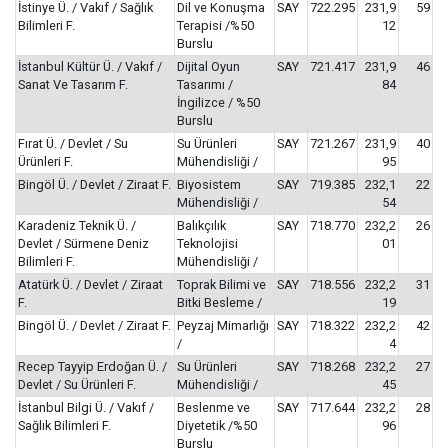
İstinye Ü. / Vakıf / Sağlık
Dil ve Konuşma
SAY
722.295
231,9
59
Bilimleri F.
Terapisi /%50
12
Burslu
İstanbul Kültür Ü. / Vakıf /
Dijital Oyun
SAY
721.417
231,9
46
Sanat Ve Tasarım F.
Tasarımı /
84
İngilizce / %50
Burslu
Fırat Ü. / Devlet / Su
Su Ürünleri
SAY
721.267
231,9
40
Ürünleri F.
Mühendisliği /
95
Bingöl Ü. / Devlet / Ziraat F.
Biyosistem
SAY
719.385
232,1
22
Mühendisliği /
54
Karadeniz Teknik Ü. /
Balıkçılık
SAY
718.770
232,2
26
Devlet / Sürmene Deniz
Teknolojisi
01
Bilimleri F.
Mühendisliği /
Atatürk Ü. / Devlet / Ziraat
Toprak Bilimi ve
SAY
718.556
232,2
31
F.
Bitki Besleme /
19
Bingöl Ü. / Devlet / Ziraat F.
Peyzaj Mimarlığı
SAY
718.322
232,2
42
/
4
Recep Tayyip Erdoğan Ü. /
Su Ürünleri
SAY
718.268
232,2
27
Devlet / Su Ürünleri F.
Mühendisliği /
45
İstanbul Bilgi Ü. / Vakıf /
Beslenme ve
SAY
717.644
232,2
28
Sağlık Bilimleri F.
Diyetetik /%50
96
Burslu