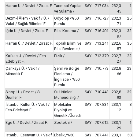
Harran Ü. / Devlet / Ziraat F.
Tarımsal Yapılar
SAY
717.034
232,3
1
ve Sulama /
45
Bezm-İ Âlem / Vakıf / Ü. /
Odyoloji /%50
SAY
716.727
232,3
25
Vakıf / Sağlık Bilimleri F.
Burslu
71
Iğdır Ü. / Devlet / Ziraat F.
Bitki Koruma /
SAY
716.401
232,3
32
97
Harran Ü. / Devlet / Ziraat F.
Toprak Bilimi ve
SAY
713.241
232,6
35
Bitki Besleme /
57
Kafkas Ü. / Devlet / Fen-
Fizik /
SAY
712.379
232,7
22
Edebiyat F.
27
Çankaya Ü. / Vakıf /
Şehir ve Bölge
SAY
710.773
232,8
23
Mimarlık F.
Planlama /
66
İngilizce / %50
Burslu
Sinop Ü. / Devlet / Su
Su Ürünleri
SAY
710.443
232,8
32
Ürünleri F.
Mühendisliği /
93
İstanbul Kültür Ü. / Vakıf /
Moleküler
SAY
707.831
233,1
8
Fen-Edebiyat F.
Biyoloji ve
12
Genetik /Ücretli
Ege Ü. / Devlet / Ziraat F.
Zootekni /
SAY
707.612
233,1
1
29
İstanbul Esenyurt Ü. / Vakıf
Ebelik /%50
SAY
707.441
233,1
50