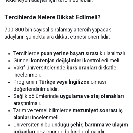
hedefleyen adaylar için tercih edilebilir.
T
ercihlerde Nelere Dikkat Edilmeli?
700-800 bin sayısal sıralamayla tercih yapacak
adayların şu noktalara dikkat etmesi önemlidir:
Tercihlerde
puan yerine başarı sırası
kullanılmalı.
Güncel
kontenjan değişimleri
kontrol edilmeli.
Vakıf üniversitelerinde
burs oranları
dikkatle
incelenmeli.
Programın
Türkçe veya İngilizce
olması
değerlendirilmelidir.
Sağlık bölümlerinde
uygulama ve staj olanakları
araştırılmalı.
Tarım ve temel bilimlerde
mezuniyet sonrası iş
alanları
incelenmeli.
Üniversitenin bulunduğu
şehir, barınma ve ulaşım
imkanları
göz önünde bulundurulmalıdır.