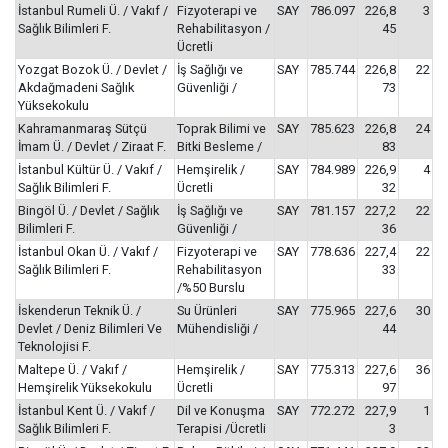
İstanbul Rumeli Ü. / Vakıf /
Fizyoterapi ve
SAY
786.097
226,8
3
Sağlık Bilimleri F.
Rehabilitasyon /
45
Ücretli
Yozgat Bozok Ü. / Devlet /
İş Sağlığı ve
SAY
785.744
226,8
22
Akdağmadeni Sağlık
Güvenliği /
73
Yüksekokulu
Kahramanmaraş Sütçü
Toprak Bilimi ve
SAY
785.623
226,8
24
İmam Ü. / Devlet / Ziraat F.
Bitki Besleme /
83
İstanbul Kültür Ü. / Vakıf /
Hemşirelik /
SAY
784.989
226,9
4
Sağlık Bilimleri F.
Ücretli
32
Bingöl Ü. / Devlet / Sağlık
İş Sağlığı ve
SAY
781.157
227,2
22
Bilimleri F.
Güvenliği /
36
İstanbul Okan Ü. / Vakıf /
Fizyoterapi ve
SAY
778.636
227,4
22
Sağlık Bilimleri F.
Rehabilitasyon
33
/%50 Burslu
İskenderun Teknik Ü. /
Su Ürünleri
SAY
775.965
227,6
30
Devlet / Deniz Bilimleri Ve
Mühendisliği /
44
Teknolojisi F.
Maltepe Ü. / Vakıf /
Hemşirelik /
SAY
775.313
227,6
36
Hemşirelik Yüksekokulu
Ücretli
97
İstanbul Kent Ü. / Vakıf /
Dil ve Konuşma
SAY
772.272
227,9
1
Sağlık Bilimleri F.
Terapisi /Ücretli
3