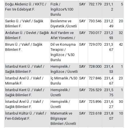
Doğu Akdeniz Ü. / KKTC /
Fizik /
SAY
732.179
231,1
5
Fen Ve Edebiyat F.
İngilizce%100
2
Burslu
Sanko Ü. / Vakıf / Sağlık
Beslenme ve
SAY
730.546
231,2
20
Bilimleri F.
Diyetetik /Ücretli
49
Ardahan Ü. / Devlet / Sağlık
Acil Yardım ve
SAY
730.017
231,2
32
Bilimleri F.
Afet Yönetimi /
93
Biruni Ü. / Vakıf / Sağlık
Dil ve Konuşma
SAY
729.070
231,3
42
Bilimleri F.
Terapisi /
67
İngilizce / %50
Burslu
İstanbul Kent Ü. / Vakıf /
Hemşirelik /
SAY
728.000
231,4
1
Sağlık Bilimleri F.
İngilizce / Ücretli
53
İstanbul Arel Ü. / Vakıf /
İç Mimarlık /%50
SAY
727.846
231,4
23
Mimarlık F.
Burslu
67
İstanbul Kent Ü. / Vakıf /
Hemşirelik /
SAY
726.529
231,5
1
Sağlık Bilimleri F.
Ücretli
75
İstanbul Arel Ü. / Vakıf /
Hemşirelik /
SAY
725.896
231,6
30
Sağlık Bilimleri F.
Ücretli
27
İstanbul Kültür Ü. / Vakıf /
Matematik ve
SAY
723.618
231,8
10
Fen-Edebiyat F.
Bilgisayar
07
Bilimleri /Ücretli