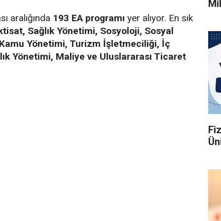
Mi
ası aralığında
193 EA programı
yer alıyor. En sık
ktisat, Sağlık Yönetimi, Sosyoloji, Sosyal
e Kamu Yönetimi, Turizm İşletmeciliği, İç
ık Yönetimi, Maliye ve Uluslararası Ticaret
Fi
Üni