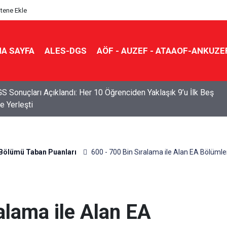
itene Ekle
A SAYFA
ALES-DGS
AÖF - AUZEF - ATAAOF-ANKUZE
S Sonuçları Açıklandı: Her 10 Öğrenciden Yaklaşık 9’u İlk Beş
e Yerleşti
Bölümü Taban Puanları
600 - 700 Bin Sıralama ile Alan EA Bölüml
alama ile Alan EA