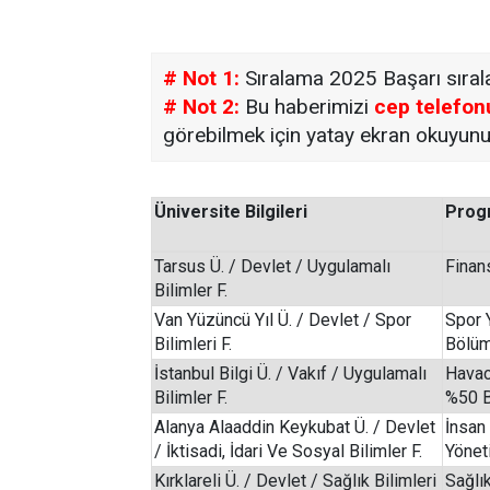
# Not 1:
Sıralama 2025 Başarı sırala
# Not 2:
Bu haberimizi
cep telefon
görebilmek için yatay ekran okuyunu
Üniversite Bilgileri
Progr
Tarsus Ü. / Devlet / Uygulamalı
Finan
Bilimler F.
Van Yüzüncü Yıl Ü. / Devlet / Spor
Spor Y
Bilimleri F.
Bölü
İstanbul Bilgi Ü. / Vakıf / Uygulamalı
Havac
Bilimler F.
%50 B
Alanya Alaaddin Keykubat Ü. / Devlet
İnsan
/ İktisadi, İdari Ve Sosyal Bilimler F.
Yönet
Kırklareli Ü. / Devlet / Sağlık Bilimleri
Sağlı