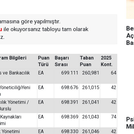
masına göre yapılmıştır.
Be
u
ile okuyorsanız tabloyu tam olarak
Aç
z.
Ba
am Bilgileri
Puan
Başarı
Taban
2025
Türü
Sırası
Puan
Kont.
s ve Bankacılık
EA
699.111
260,981
64
öneticiliğiYeni
EA
698.676
261,015
42
m
ılık Yönetimi /
EA
698.391
261,041
42
urslu
 Kaynakları
EA
698.369
261,043
74
Ps
imi
Mi
k Yönetimi
EA
698.330
261,046
42