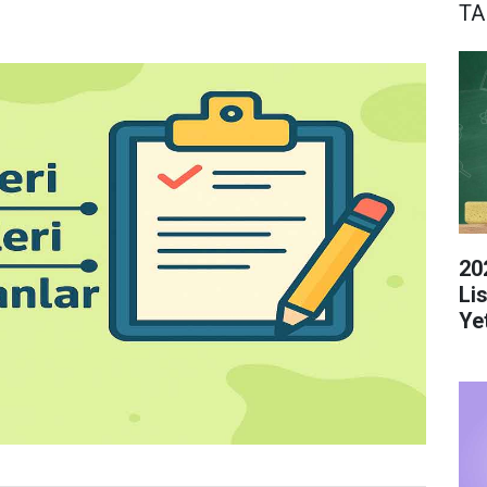
TA
20
Li
Yet