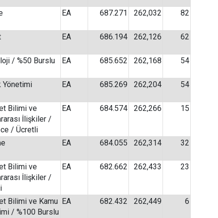
e
EA
687.271
262,032
82
t
EA
686.194
262,126
62
loji / %50 Burslu
EA
685.652
262,168
54
k Yönetimi
EA
685.269
262,204
54
et Bilimi ve
EA
684.574
262,266
15
rarası İlişkiler /
zce / Ücretli
me
EA
684.055
262,314
32
et Bilimi ve
EA
682.662
262,433
23
rarası İlişkiler /
i
et Bilimi ve Kamu
EA
682.432
262,449
6
imi / %100 Burslu