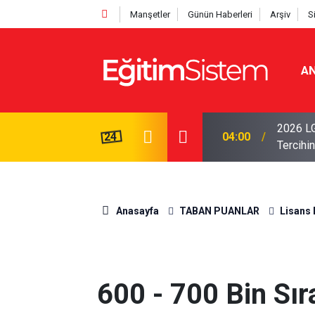
Manşetler
Günün Haberleri
Arşiv
S
AN
i Açıklandı: Sınavla Alan Liseler Yüzde 95,76
2026 LG
24
04:00
Tercihin
Anasayfa
TABAN PUANLAR
Lisans 
600 - 700 Bin Sır