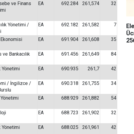
ebe ve Finans
EA
692.284
261,574
32
imi
ılık Yönetimi /
EA
692.182
261,582
7
El
i
Üc
 Ekonomisi
EA
691.904
261,608
35
25
s ve Bankacılık
EA
691.456
261,649
84
k Yönetimi
EA
690.935
261,7
42
mi / İngilizce /
EA
690.318
261,755
34
urslu
Yönetimi
EA
688.929
261,882
54
oji
EA
688.723
261,902
32
k Yönetimi
EA
688.025
261,961
42