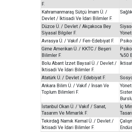
F.
Kahramanmaraş Sütçü İmam Ü. /
Sağlı
Devlet / İktisadi Ve İdari Bilimler F.
Düzce Ü. / Devlet / Akçakoca Bey
Siyas
Siyasal Bilgiler F.
Yöneti
Avrasya Ü. / Vakıf / Fen-Edebiyat F.
Psikol
Girne Amerikan Ü. / KKTC / Beşeri
Psikol
Bilimler F.
%50 B
Bolu Abant İzzet Baysal Ü. / Devlet /
İktisa
İktisadi Ve İdari Bilimler F.
Atatürk Ü. / Devlet / Edebiyat F.
Sosyo
Ankara Bilim Ü. / Vakıf / İnsan Ve
Yönet
Toplum Bilimleri F.
Siste
Bursl
İstanbul Okan Ü. / Vakıf / Sanat,
İç Mi
Tasarım Ve Mimarlık F.
Tasar
Tekirdağ Namık Kemal Ü. / Devlet /
Çalış
İktisadi Ve İdari Bilimler F.
Endüst