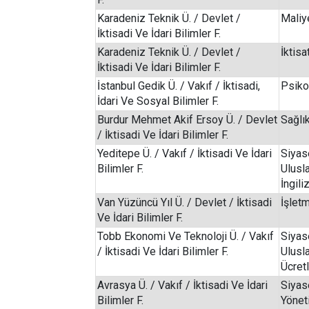
Karadeniz Teknik Ü. / Devlet /
Maliy
İktisadi Ve İdari Bilimler F.
Karadeniz Teknik Ü. / Devlet /
İktisa
İktisadi Ve İdari Bilimler F.
İstanbul Gedik Ü. / Vakıf / İktisadi,
Psiko
İdari Ve Sosyal Bilimler F.
Burdur Mehmet Akif Ersoy Ü. / Devlet
Sağlı
/ İktisadi Ve İdari Bilimler F.
Yeditepe Ü. / Vakıf / İktisadi Ve İdari
Siyas
Bilimler F.
Ulusla
İngili
Van Yüzüncü Yıl Ü. / Devlet / İktisadi
İşlet
Ve İdari Bilimler F.
Tobb Ekonomi Ve Teknoloji Ü. / Vakıf
Siyas
/ İktisadi Ve İdari Bilimler F.
Ulusla
Ücretl
Avrasya Ü. / Vakıf / İktisadi Ve İdari
Siyas
Bilimler F.
Yönet