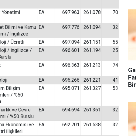
k Yönetimi
EA
697.963
261,078
70
et Bilimi ve Kamu
EA
697.776
261,094
32
mi / İngilizce
oji / Ücretli
EA
697.094
261,151
55
oji / İngilizce /
EA
696.601
261,194
25
urslu
t
EA
696.363
261,213
74
Ga
Fa
loji
EA
696.266
261,221
41
Bi
im Bilişim
EA
695.071
261,327
53
mleri / %50
u
marlık ve Çevre
EA
694.694
261,361
32
ımı / %50 Burslu
ma Ekonomisi ve
EA
692.701
261,538
32
ri İlişkileri