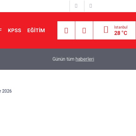
İstanbul
F
KPSS
EĞİTİM
28 °C
Aileniz Sizi İlgi ve Yeteneklerinize Göre Hangi E
01:00
Günün tüm
haberleri
Yönlendiriyor?
er 2026