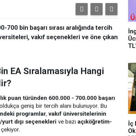
700 bin başarı sırası aralığında tercih
İn
versiteleri, vakıf seçenekleri ve öne çıkan
Üc
TL
in EA Sıralamasıyla Hangi
ir?
rlık puan türünden 600.000 - 700.000 başarı
 oldukça geniş bir tercih alanı bulunuyor. Bu
rindeki programlar
,
vakıf üniversitelerinin
yurt dışı seçenekleri
ve bazı
açıköğretim-
İç
 çekiyor.
Ok