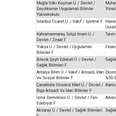
Muğla Sıtkı Koçman Ü. / Devlet /
Muhas
Seydikemer Uygulamalı Bilimler
Yönet
Yüksekokulu
İstanbul Ticaret Ü. / Vakıf / İşletme F.
Havac
Ücretl
Kahramanmaraş Sütçü İmam Ü. /
Tarım
Devlet / Ziraat F.
Trakya Ü. / Devlet / Uygulamalı
Finan
Bilimler F.
Bilecik Şeyh Edebali Ü. / Devlet /
Sağlı
Sağlık Bilimleri F.
Antalya Bilim Ü. / Vakıf / İktisadi, İdari
Ekono
Ve Sosyal Bilimler F.
%50 B
Çanakkale Onsekiz Mart Ü. / Devlet /
Kamu 
Biga İktisadi Ve İdari Bilimler F.
İzmir Demokrasi Ü. / Devlet / Fen-
Arkeol
Edebiyat F.
Aksaray Ü. / Devlet / Sağlık Bilimleri
Sağlı
F.