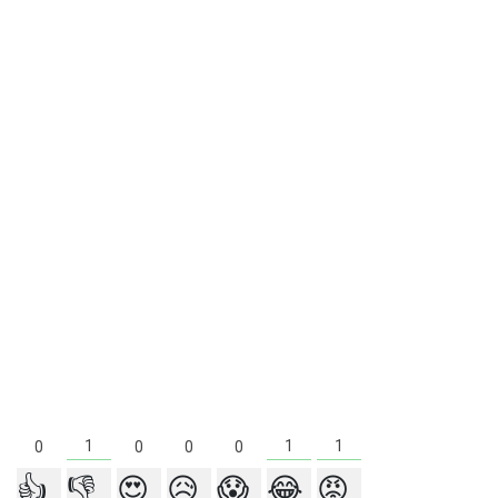
1
1
1
0
0
0
0
👍
👎
😍
😥
😱
😂
😡