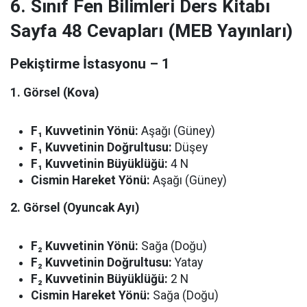
6. Sınıf Fen Bilimleri Ders Kitabı
Sayfa 48 Cevapları (MEB Yayınları)
Pekiştirme İstasyonu – 1
1. Görsel (Kova)
F₁ Kuvvetinin Yönü:
Aşağı (Güney)
F₁ Kuvvetinin Doğrultusu:
Düşey
F₁ Kuvvetinin Büyüklüğü:
4 N
Cismin Hareket Yönü:
Aşağı (Güney)
2. Görsel (Oyuncak Ayı)
F₂ Kuvvetinin Yönü:
Sağa (Doğu)
F₂ Kuvvetinin Doğrultusu:
Yatay
F₂ Kuvvetinin Büyüklüğü:
2 N
Cismin Hareket Yönü:
Sağa (Doğu)