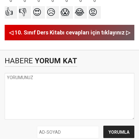
0
0
0
0
0
0
0
👍
👎
😍
😥
😱
😂
😡
◁ 10. Sınıf Ders Kitabı cevapları için tıklayınız ▷
HABERE
YORUM KAT