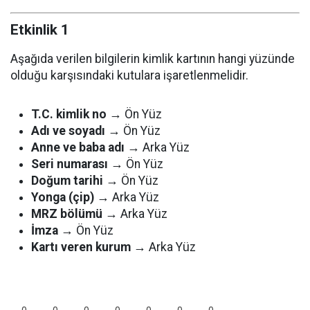
Etkinlik 1
Aşağıda verilen bilgilerin kimlik kartının hangi yüzünde
olduğu karşısındaki kutulara işaretlenmelidir.
T.C. kimlik no
→ Ön Yüz
Adı ve soyadı
→ Ön Yüz
Anne ve baba adı
→ Arka Yüz
Seri numarası
→ Ön Yüz
Doğum tarihi
→ Ön Yüz
Yonga (çip)
→ Arka Yüz
MRZ bölümü
→ Arka Yüz
İmza
→ Ön Yüz
Kartı veren kurum
→ Arka Yüz