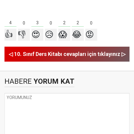
4
3
2
2
0
0
0
👍
👎
😍
😥
😱
😂
😡
◁ 10. Sınıf Ders Kitabı cevapları için tıklayınız ▷
HABERE
YORUM KAT