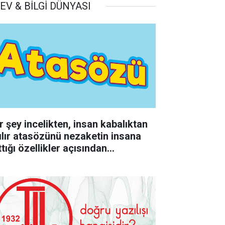
EV & BİLGİ DÜNYASI
r şey incelikten, insan kabalıktan
rılır atasözünü nezaketin insana
tığı özellikler açısından
rumlayınız