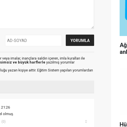
Ağ
an
veya imalar, inançlara saldırı içeren, imla kuralları ile
isimsiz ve büyük harflerle
yazılmış yorumlar
luğu yazan kişiye aittir. Eğitim Sistem yapılan yorumlardan
 21:26
el olmuş.
(0)
Hü