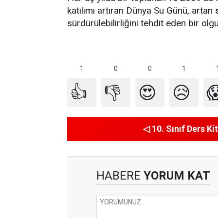
katılımı artıran Dünya Su Günü, artan
sürdürülebilirliğini tehdit eden bir ol
1
1
0
0
👍
👎
😍
😥

◁ 10. Sınıf Ders Kit
HABERE
YORUM KAT