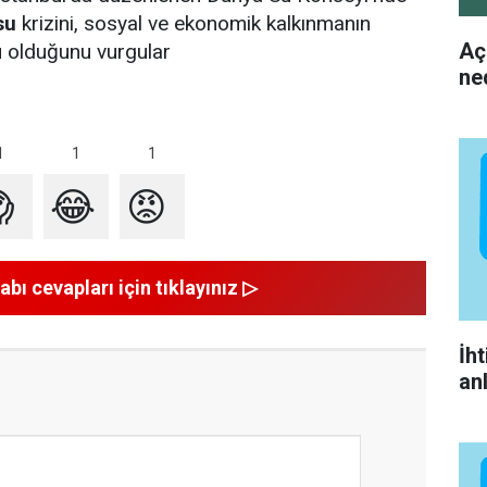
su
krizini, sosyal ve ekonomik kalkınmanın
Aç
gu olduğunu vurgular
ne
1
1
1

😂
😡
abı cevapları için tıklayınız ▷
İh
an