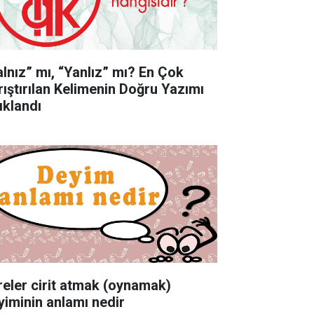
alnız” mı, “Yanlız” mı? En Çok
rıştırılan Kelimenin Doğru Yazımı
ıklandı
reler cirit atmak (oynamak)
yiminin anlamı nedir