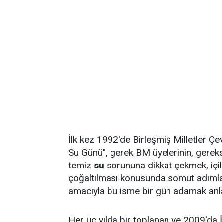
İlk kez 1992'de Birleşmiş Milletler Ç
Su Günü", gerek BM üyelerinin, gerek
temiz
su
sorununa dikkat çekmek, içil
çoğaltılması konusunda somut adımla
amacıyla bu isme bir gün adamak anl
Her üç yılda bir toplanan ve 2009'da