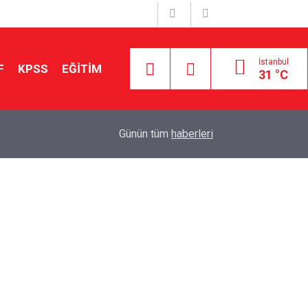
İstanbul
F
KPSS
EĞİTİM
31 °C
MEB Özel Okullarda Ücretsiz Okuma Takvimini Y
16:15
Günün tüm
haberleri
Ağustos’ta