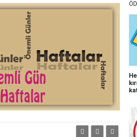
ÖD
He
kı
kat
yo