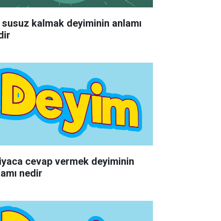
 susuz kalmak deyiminin anlamı
dir
tiyaca cevap vermek deyiminin
lamı nedir