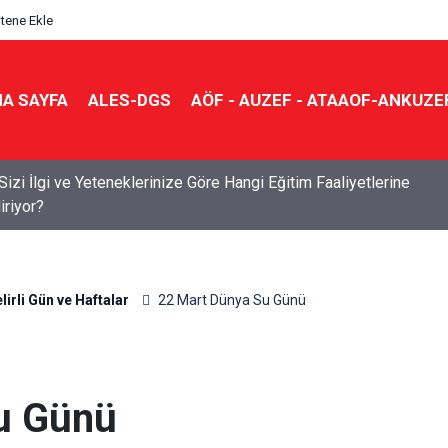
itene Ekle
A SAYFA
ALES-DGS
AÖF - AUZEF - ATAAOF-ANKUZE
Sizi İlgi ve Yeteneklerinize Göre Hangi Eğitim Faaliyetlerine
iriyor?
lirli Gün ve Haftalar
22 Mart Dünya Su Günü
u Günü