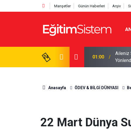
Manşetler
Günün Haberleri
Arşiv
S
AN
er 10 Öğrenciden Yaklaşık 9’u İlk Beş
Aileniz 
24
01:00
Yönlend
Anasayfa
ÖDEV & BİLGİ DÜNYASI
Be
22 Mart Dünya S