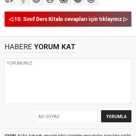
◁ 10. Sınıf Ders Kitabı cevapları için tıklayınız ▷
HABERE
YORUM KAT
UYARI:
Küfür, hakaret, rencide edici cümleler veya imalar, inançlara saldırı