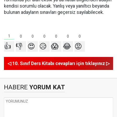
kendisi sorumlu olacak. Yanlış veya yanıltıcı beyanda
bulunan adayların sınavları geçersiz sayılabilecek.
1
0
0
0
0
0
0
👍
👎
😍
😥
😱
😂
😡
◁ 10. Sınıf Ders Kitabı cevapları için tıklayınız ▷
HABERE
YORUM KAT