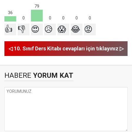
79
36
0
0
0
0
0
👍
👎
😍
😥
😱
😂
😡
◁ 10. Sınıf Ders Kitabı cevapları için tıklayınız ▷
HABERE
YORUM KAT