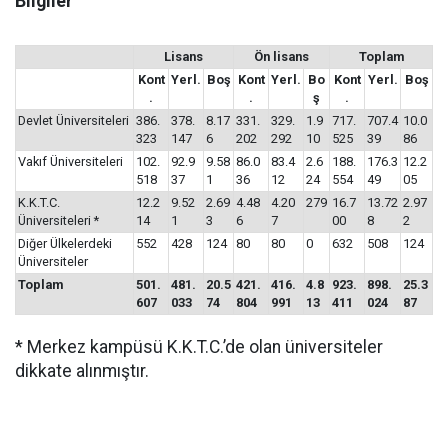
Bilgiler
Lisans
Ön lisans
Toplam
Kont
Yerl.
Boş
Kont
Yerl.
Bo
Kont
Yerl.
Boş
.
.
ş
.
Devlet Üniversiteleri
386.
378.
8.17
331.
329.
1.9
717.
707.4
10.0
323
147
6
202
292
10
525
39
86
Vakıf Üniversiteleri
102.
92.9
9.58
86.0
83.4
2.6
188.
176.3
12.2
518
37
1
36
12
24
554
49
05
K.K.T.C.
12.2
9.52
2.69
4.48
4.20
279
16.7
13.72
2.97
Üniversiteleri *
14
1
3
6
7
00
8
2
Diğer Ülkelerdeki
552
428
124
80
80
0
632
508
124
Üniversiteler
Toplam
501.
481.
20.5
421.
416.
4.8
923.
898.
25.3
607
033
74
804
991
13
411
024
87
* Merkez kampüsü K.K.T.C.’de olan üniversiteler
dikkate alınmıştır.