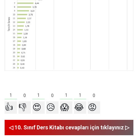
1
1
1
1
0
0
0
👍
👎
😍
😥
😱
😂
😡
◁ 10. Sınıf Ders Kitabı cevapları için tıklayınız ▷