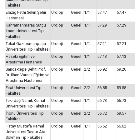
Fakültesi
Elazığ Fethi Sekin Şehir
Üroloji
Genel
1/1
57.47
57.47
Hastanesi
Kahramanmaraş Sütçü
Üroloji
Genel
1/1
57.29
57.29
İmam Üniversitesi Tıp
Fakültesi
Tokat Gaziosmanpaşa
Üroloji
Genel
1/1
57.21
57.21
Üniversitesi Tıp Fakültesi
Haseki Eğitim ve
Üroloji
Genel
1/1
57.13
57.13
Araştırma Hastanesi
Sancaktepe Şehit Prof.
Üroloji
Genel
2/2
56.92
59.20
Dr. İlhan Varank Eğitim ve
Araştırma Hastanesi
Fırat Üniversitesi Tıp
Üroloji
Genel
2/2
56.85
59.58
Fakültesi
Tekirdağ Namık Kemal
Üroloji
Genel
1/1
56.73
56.73
Üniversitesi Tıp Fakültesi
İnönü Üniversitesi Tıp
Üroloji
Genel
2/2
56.72
59.57
Fakültesi
Hatay Mustafa Kemal
Üroloji
Genel
1/1
56.62
56.62
Üniversitesi Tayfur Ata
Sökmen Tıp Fakültesi