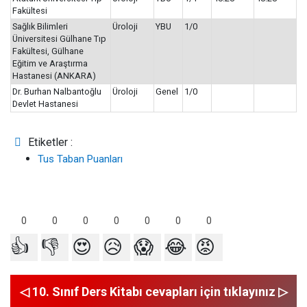
Fakültesi
Sağlık Bilimleri
Üroloji
YBU
1/0
Üniversitesi Gülhane Tıp
Fakültesi, Gülhane
Eğitim ve Araştırma
Hastanesi (ANKARA)
Dr. Burhan Nalbantoğlu
Üroloji
Genel
1/0
Devlet Hastanesi
Etiketler :
Tus Taban Puanları
0
0
0
0
0
0
0
👍
👎
😍
😥
😱
😂
😡
◁ 10. Sınıf Ders Kitabı cevapları için tıklayınız ▷