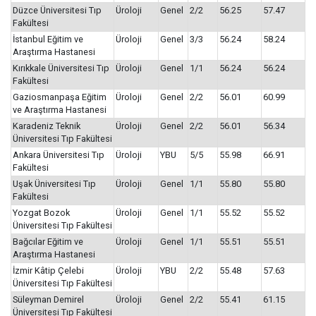
Düzce Üniversitesi Tıp
Üroloji
Genel
2/2
56.25
57.47
Fakültesi
İstanbul Eğitim ve
Üroloji
Genel
3/3
56.24
58.24
Araştırma Hastanesi
Kırıkkale Üniversitesi Tıp
Üroloji
Genel
1/1
56.24
56.24
Fakültesi
Gaziosmanpaşa Eğitim
Üroloji
Genel
2/2
56.01
60.99
ve Araştırma Hastanesi
Karadeniz Teknik
Üroloji
Genel
2/2
56.01
56.34
Üniversitesi Tıp Fakültesi
Ankara Üniversitesi Tıp
Üroloji
YBU
5/5
55.98
66.91
Fakültesi
Uşak Üniversitesi Tıp
Üroloji
Genel
1/1
55.80
55.80
Fakültesi
Yozgat Bozok
Üroloji
Genel
1/1
55.52
55.52
Üniversitesi Tıp Fakültesi
Bağcılar Eğitim ve
Üroloji
Genel
1/1
55.51
55.51
Araştırma Hastanesi
İzmir Kâtip Çelebi
Üroloji
YBU
2/2
55.48
57.63
Üniversitesi Tıp Fakültesi
Süleyman Demirel
Üroloji
Genel
2/2
55.41
61.15
Üniversitesi Tıp Fakültesi