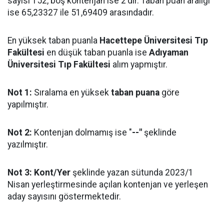
sayısı 152, boş kontenjan ise 2'dir. Taban puan aralığı
ise 65,23327 ile 51,69409 arasındadır.
En yüksek taban puanla
Hacettepe Üniversitesi Tıp
Fakültesi
en düşük taban puanla ise
Adıyaman
Üniversitesi Tıp Fakültesi
alım yapmıştır.
Not 1:
Sıralama en yüksek
taban puana
göre
yapılmıştır.
Not 2:
Kontenjan dolmamış ise "
--"
şeklinde
yazılmıştır.
Not 3:
Kont/Yer
şeklinde yazan sütunda 2023/1
Nisan yerleştirmesinde açılan kontenjan ve yerleşen
aday sayısını göstermektedir.