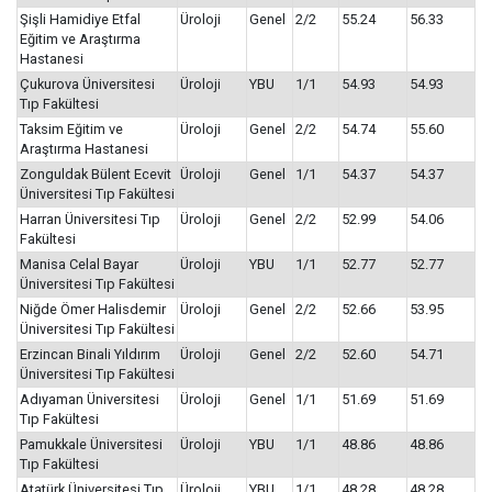
Şişli Hamidiye Etfal
Üroloji
Genel
2/2
55.24
56.33
Eğitim ve Araştırma
Hastanesi
Çukurova Üniversitesi
Üroloji
YBU
1/1
54.93
54.93
Tıp Fakültesi
Taksim Eğitim ve
Üroloji
Genel
2/2
54.74
55.60
Araştırma Hastanesi
Zonguldak Bülent Ecevit
Üroloji
Genel
1/1
54.37
54.37
Üniversitesi Tıp Fakültesi
Harran Üniversitesi Tıp
Üroloji
Genel
2/2
52.99
54.06
Fakültesi
Manisa Celal Bayar
Üroloji
YBU
1/1
52.77
52.77
Üniversitesi Tıp Fakültesi
Niğde Ömer Halisdemir
Üroloji
Genel
2/2
52.66
53.95
Üniversitesi Tıp Fakültesi
Erzincan Binali Yıldırım
Üroloji
Genel
2/2
52.60
54.71
Üniversitesi Tıp Fakültesi
Adıyaman Üniversitesi
Üroloji
Genel
1/1
51.69
51.69
Tıp Fakültesi
Pamukkale Üniversitesi
Üroloji
YBU
1/1
48.86
48.86
Tıp Fakültesi
Atatürk Üniversitesi Tıp
Üroloji
YBU
1/1
48.28
48.28