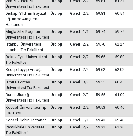
Van Yüzüncü Yıl
Üroloji
Genel
2/2
59.81
61.21
Üniversitesi Tıp Fakültesi
Dışkapı Yıldırım Beyazıt
Üroloji
Genel
2/2
59.81
60.51
Eğitim ve Araştırma
Hastanesi
Muğla Sıtkı Koçman
Üroloji
Genel
1/1
59.74
59.74
Üniversitesi Tıp Fakültesi
İstanbul Üniversitesi
Üroloji
Genel
2/2
59.70
62.24
İstanbul Tıp Fakültesi
Dokuz Eylül Üniversitesi
Üroloji
Genel
2/2
59.65
59.80
Tıp Fakültesi
Recep Tayyip Erdoğan
Üroloji
Genel
2/2
59.62
62.02
Üniversitesi Tıp Fakültesi
İzmir Bakırçay
Üroloji
Genel
3/3
59.55
60.45
Üniversitesi Tıp Fakültesi
Bursa Uludağ
Üroloji
Genel
2/2
59.55
61.09
Üniversitesi Tıp Fakültesi
Kocaeli Üniversitesi Tıp
Üroloji
Genel
2/2
59.53
60.40
Fakültesi
Kocaeli Şehir Hastanesi
Üroloji
Genel
1/1
59.43
59.43
Pamukkale Üniversitesi
Üroloji
Genel
2/2
59.32
62.30
Tıp Fakültesi