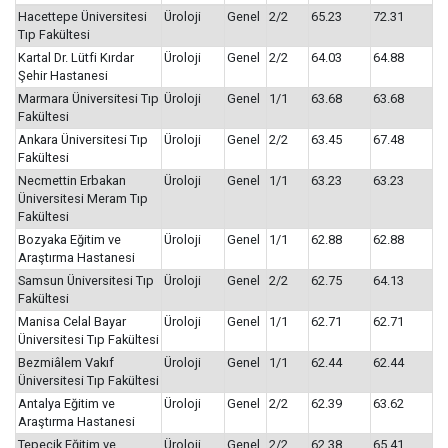
Hacettepe Üniversitesi
Üroloji
Genel
2/2
65.23
72.31
Tıp Fakültesi
Kartal Dr. Lütfi Kırdar
Üroloji
Genel
2/2
64.03
64.88
Şehir Hastanesi
Marmara Üniversitesi Tıp
Üroloji
Genel
1/1
63.68
63.68
Fakültesi
Ankara Üniversitesi Tıp
Üroloji
Genel
2/2
63.45
67.48
Fakültesi
Necmettin Erbakan
Üroloji
Genel
1/1
63.23
63.23
Üniversitesi Meram Tıp
Fakültesi
Bozyaka Eğitim ve
Üroloji
Genel
1/1
62.88
62.88
Araştırma Hastanesi
Samsun Üniversitesi Tıp
Üroloji
Genel
2/2
62.75
64.13
Fakültesi
Manisa Celal Bayar
Üroloji
Genel
1/1
62.71
62.71
Üniversitesi Tıp Fakültesi
Bezmiâlem Vakıf
Üroloji
Genel
1/1
62.44
62.44
Üniversitesi Tıp Fakültesi
Antalya Eğitim ve
Üroloji
Genel
2/2
62.39
63.62
Araştırma Hastanesi
Tepecik Eğitim ve
Üroloji
Genel
2/2
62.38
65.41