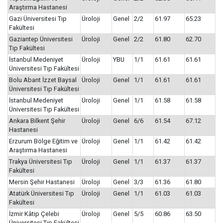
Araştırma Hastanesi
Gazi Üniversitesi Tıp
Üroloji
Genel
2/2
61.97
65.23
Fakültesi
Gaziantep Üniversitesi
Üroloji
Genel
2/2
61.80
62.70
Tıp Fakültesi
İstanbul Medeniyet
Üroloji
YBU
1/1
61.61
61.61
Üniversitesi Tıp Fakültesi
Bolu Abant İzzet Baysal
Üroloji
Genel
1/1
61.61
61.61
Üniversitesi Tıp Fakültesi
İstanbul Medeniyet
Üroloji
Genel
1/1
61.58
61.58
Üniversitesi Tıp Fakültesi
Ankara Bilkent Şehir
Üroloji
Genel
6/6
61.54
67.12
Hastanesi
Erzurum Bölge Eğitim ve
Üroloji
Genel
1/1
61.42
61.42
Araştırma Hastanesi
Trakya Üniversitesi Tıp
Üroloji
Genel
1/1
61.37
61.37
Fakültesi
Mersin Şehir Hastanesi
Üroloji
Genel
3/3
61.36
61.80
Atatürk Üniversitesi Tıp
Üroloji
Genel
1/1
61.03
61.03
Fakültesi
İzmir Kâtip Çelebi
Üroloji
Genel
5/5
60.86
63.50
Üniversitesi Tıp Fakültesi