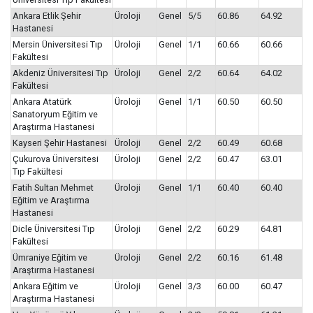
Ankara Etlik Şehir
Üroloji
Genel
5/5
60.86
64.92
Hastanesi
Mersin Üniversitesi Tıp
Üroloji
Genel
1/1
60.66
60.66
Fakültesi
Akdeniz Üniversitesi Tıp
Üroloji
Genel
2/2
60.64
64.02
Fakültesi
Ankara Atatürk
Üroloji
Genel
1/1
60.50
60.50
Sanatoryum Eğitim ve
Araştırma Hastanesi
Kayseri Şehir Hastanesi
Üroloji
Genel
2/2
60.49
60.68
Çukurova Üniversitesi
Üroloji
Genel
2/2
60.47
63.01
Tıp Fakültesi
Fatih Sultan Mehmet
Üroloji
Genel
1/1
60.40
60.40
Eğitim ve Araştırma
Hastanesi
Dicle Üniversitesi Tıp
Üroloji
Genel
2/2
60.29
64.81
Fakültesi
Ümraniye Eğitim ve
Üroloji
Genel
2/2
60.16
61.48
Araştırma Hastanesi
Ankara Eğitim ve
Üroloji
Genel
3/3
60.00
60.47
Araştırma Hastanesi