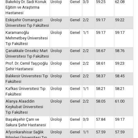
Bakırköy Dr. Sadi Konuk
Üroloji
Genel
3/3
59.25
62.08
Eğitim ve Araştırma
Hastanesi
Eskişehir Osmangazi
Üroloji
Genel
2/2
59.17
59.22
Üniversitesi Tıp Fakültesi
Karamanoğlu
Üroloji
Genel
1/1
59.17
59.17
Mehmetbey Üniversitesi
Tıp Fakültesi
Çanakkale Onsekiz Mart
Üroloji
Genel
2/2
58.67
58.76
Üniversitesi Tıp Fakültesi
Prof. Dr. Cemil Taşçıoğlu
Üroloji
Genel
2/2
58.61
59.23
Şehir Hastanesi
Balıkesir Üniversitesi Tıp
Üroloji
Genel
2/2
58.37
58.45
Fakültesi
Kafkas Üniversitesi Tıp
Üroloji
Genel
1/1
58.21
58.21
Fakültesi
Alanya Alaaddin
Üroloji
Genel
2/2
58.05
61.00
Keykubat Üniversitesi
Tıp Fakültesi
Başakşehir Çam ve
Üroloji
Genel
3/3
57.84
59.17
Sakura Şehir Hastanesi
Afyonkarahisar Sağlık
Üroloji
Genel
1/1
57.59
57.59
Bilimleri Üniversitesi Tıp