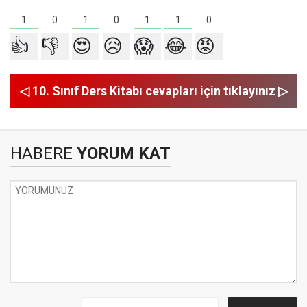
1
1
1
1
0
0
0
👍
👎
😍
😥
😱
😂
😡
◁ 10. Sınıf Ders Kitabı cevapları için tıklayınız ▷
HABERE
YORUM KAT