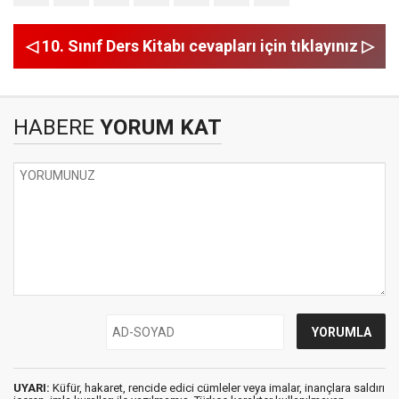
◁ 10. Sınıf Ders Kitabı cevapları için tıklayınız ▷
HABERE
YORUM KAT
UYARI:
Küfür, hakaret, rencide edici cümleler veya imalar, inançlara saldırı