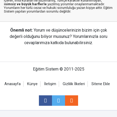
içeren, imla kuralları ile yazılmamış, Türkçe karakter kullanılmayan,
isimsiz ve büyük harflerle
yazılmış yorumlar onaylanmamaktadır.
Yorumların her türlü cezai ve hukuki sorumluluğu yazan kişiye aittir. Eğitim
Sistem yapılan yorumlardan sorumlu değildir.
Önemli not:
Yorum ve düşüncelerinizin bizim için çok
değerli olduğunu biliyor musunuz? Yorumlarınızla soru
cevaplarımıza katkıda bulunabilirsiniz.
Eğitim Sistem © 2011-2025
Anasayfa
Künye
İletişim
Gizlilik İlkeleri
Sitene Ekle