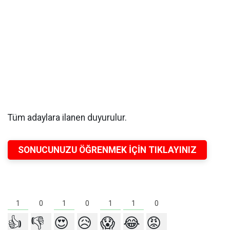
Tüm adaylara ilanen duyurulur.
SONUCUNUZU ÖĞRENMEK İÇİN TIKLAYINIZ
1
1
1
1
0
0
0
👍
👎
😍
😥
😱
😂
😡