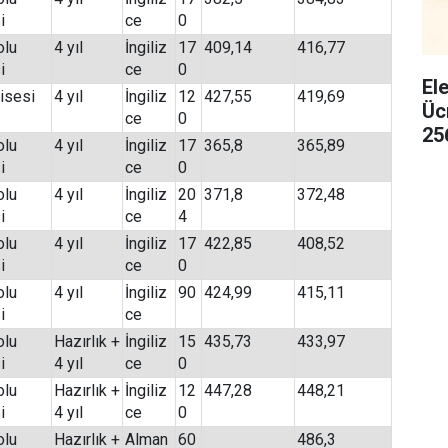
i
ce
0
olu
4 yıl
İngiliz
17
409,14
416,77
i
ce
0
El
isesi
4 yıl
İngiliz
12
427,55
419,69
Üc
ce
0
25
olu
4 yıl
İngiliz
17
365,8
365,89
i
ce
0
olu
4 yıl
İngiliz
20
371,8
372,48
i
ce
4
olu
4 yıl
İngiliz
17
422,85
408,52
i
ce
0
olu
4 yıl
İngiliz
90
424,99
415,11
i
ce
olu
Hazırlık +
İngiliz
15
435,73
433,97
i
4 yıl
ce
0
olu
Hazırlık +
İngiliz
12
447,28
448,21
i
4 yıl
ce
0
olu
Hazırlık +
Alman
60
486,3