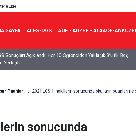
itene Ekle
A SAYFA
ALES-DGS
AÖF - AUZEF - ATAAOF-ANKUZE
S Sonuçları Açıklandı: Her 10 Öğrenciden Yaklaşık 9’u İlk Beş
e Yerleşti
ban Puanlar
2021 LGS 1. nakillerin sonucunda okulların puanları ne 
llerin sonucunda