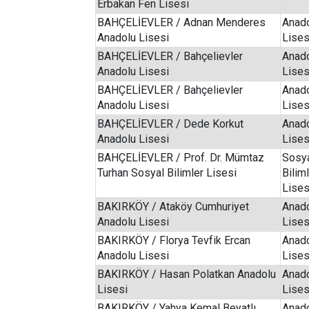
Erbakan Fen Lisesi
BAHÇELİEVLER / Adnan Menderes
Anad
Anadolu Lisesi
Lises
BAHÇELİEVLER / Bahçelievler
Anad
Anadolu Lisesi
Lises
BAHÇELİEVLER / Bahçelievler
Anad
Anadolu Lisesi
Lises
BAHÇELİEVLER / Dede Korkut
Anad
Anadolu Lisesi
Lises
BAHÇELİEVLER / Prof. Dr. Mümtaz
Sosy
Turhan Sosyal Bilimler Lisesi
Bilim
Lises
BAKIRKÖY / Ataköy Cumhuriyet
Anad
Anadolu Lisesi
Lises
BAKIRKÖY / Florya Tevfik Ercan
Anad
Anadolu Lisesi
Lises
BAKIRKÖY / Hasan Polatkan Anadolu
Anad
Lisesi
Lises
BAKIRKÖY / Yahya Kemal Beyatlı
Anad