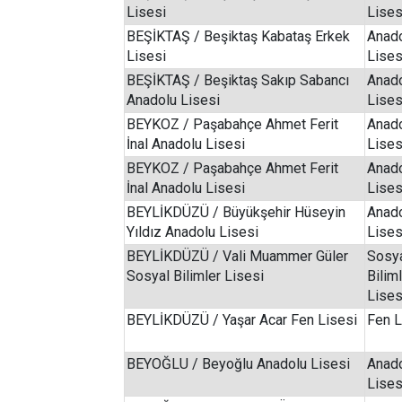
Lisesi
Lises
BEŞİKTAŞ / Beşiktaş Kabataş Erkek
Anad
Lisesi
Lises
BEŞİKTAŞ / Beşiktaş Sakıp Sabancı
Anad
Anadolu Lisesi
Lises
BEYKOZ / Paşabahçe Ahmet Ferit
Anad
İnal Anadolu Lisesi
Lises
BEYKOZ / Paşabahçe Ahmet Ferit
Anad
İnal Anadolu Lisesi
Lises
BEYLİKDÜZÜ / Büyükşehir Hüseyin
Anad
Yıldız Anadolu Lisesi
Lises
BEYLİKDÜZÜ / Vali Muammer Güler
Sosy
Sosyal Bilimler Lisesi
Bilim
Lises
BEYLİKDÜZÜ / Yaşar Acar Fen Lisesi
Fen L
BEYOĞLU / Beyoğlu Anadolu Lisesi
Anad
Lises