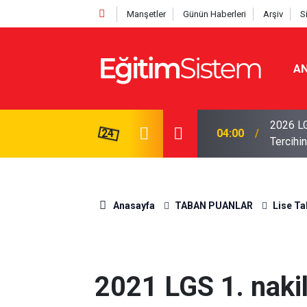
Manşetler
Günün Haberleri
Arşiv
S
AN
i Açıklandı: Sınavla Alan Liseler Yüzde 95,76
2026 LG
24
04:00
Tercihin
Anasayfa
TABAN PUANLAR
Lise Ta
2021 LGS 1. naki