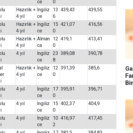
ce
0
olu
Hazırlık +
İngiliz
13
439,43
439,55
i
4 yıl
ce
6
olu
Hazırlık +
İngiliz
15
421,07
416,56
i
4 yıl
ce
0
olu
Hazırlık +
Alman
12
419,1
413,41
i
4 yıl
ca
0
olu
4 yıl
İngiliz
23
389,08
390,78
i
ce
8
Ga
al
Hazırlık +
İngiliz
12
391,39
385,6
ler
4 yıl
ce
0
Fa
i
Bi
olu
4 yıl
İngiliz
17
395,91
396,71
i
ce
0
olu
4 yıl
İngiliz
15
402,37
404,9
i
ce
0
olu
4 yıl
İngiliz
10
416,97
417,45
i
ce
2
olu
4 yıl
İngiliz
17
382,5
384,83