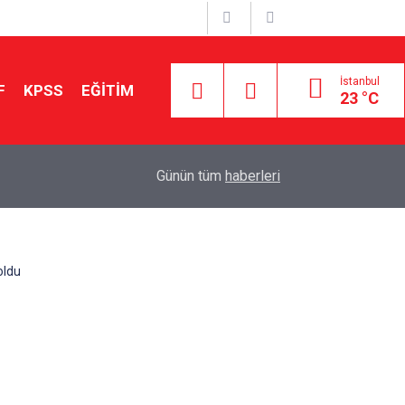
İstanbul
F
KPSS
EĞİTİM
23 °C
Aileniz Sizi İlgi ve Yeteneklerinize Göre Hangi E
01:00
Günün tüm
haberleri
Yönlendiriyor?
oldu