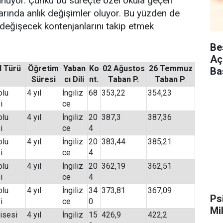
lunuyor. Çünkü bu süreçte özel okula geçen
larında anlık değişimler oluyor. Bu yüzden de
-değişecek kontenjanlarını takip etmek
Be
Aç
l Türü
Öğretim
Yaban
Ko
02 Ağustos
26 Temmuz
Ba
Süresi
cı Dili
nt.
Taban P.
Taban P
.
olu
4 yıl
İngiliz
68
353,22
354,23
i
ce
olu
4 yıl
İngiliz
20
387,3
387,36
i
ce
4
olu
4 yıl
İngiliz
20
383,44
385,21
i
ce
4
olu
4 yıl
İngiliz
20
362,19
362,51
i
ce
4
olu
4 yıl
İngiliz
34
373,81
367,09
Ps
i
ce
0
Mi
isesi
4 yıl
İngiliz
15
426,9
422,2