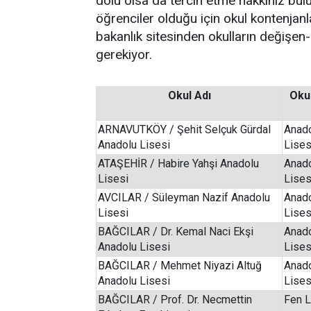
dolu olsa da tercih etme hakkınız bu
öğrenciler olduğu için okul kontenjan
bakanlık sitesinden okulların değişen
gerekiyor.
Okul Adı
Oku
ARNAVUTKÖY / Şehit Selçuk Gürdal
Anad
Anadolu Lisesi
Lises
ATAŞEHİR / Habire Yahşi Anadolu
Anad
Lisesi
Lises
AVCILAR / Süleyman Nazif Anadolu
Anad
Lisesi
Lises
BAĞCILAR / Dr. Kemal Naci Ekşi
Anad
Anadolu Lisesi
Lises
BAĞCILAR / Mehmet Niyazi Altuğ
Anad
Anadolu Lisesi
Lises
BAĞCILAR / Prof. Dr. Necmettin
Fen L