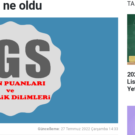
ı ne oldu
TA
20
Li
Yet
Güncelleme:
27 Temmuz 2022 Çarşamba 14:33