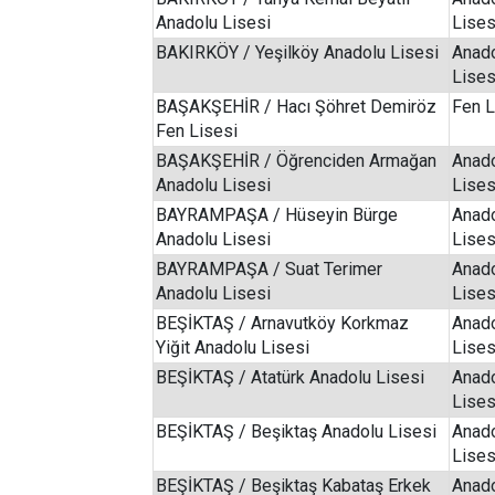
Anadolu Lisesi
Lises
BAKIRKÖY / Yeşilköy Anadolu Lisesi
Anad
Lises
BAŞAKŞEHİR / Hacı Şöhret Demiröz
Fen L
Fen Lisesi
BAŞAKŞEHİR / Öğrenciden Armağan
Anad
Anadolu Lisesi
Lises
BAYRAMPAŞA / Hüseyin Bürge
Anad
Anadolu Lisesi
Lises
BAYRAMPAŞA / Suat Terimer
Anad
Anadolu Lisesi
Lises
BEŞİKTAŞ / Arnavutköy Korkmaz
Anad
Yiğit Anadolu Lisesi
Lises
BEŞİKTAŞ / Atatürk Anadolu Lisesi
Anad
Lises
BEŞİKTAŞ / Beşiktaş Anadolu Lisesi
Anad
Lises
BEŞİKTAŞ / Beşiktaş Kabataş Erkek
Anad