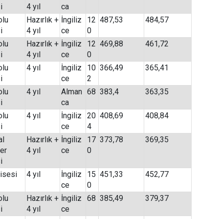
i
4 yıl
ca
olu
Hazırlık +
İngiliz
12
487,53
484,57
i
4 yıl
ce
0
olu
Hazırlık +
İngiliz
12
469,88
461,72
i
4 yıl
ce
0
olu
4 yıl
İngiliz
10
366,49
365,41
i
ce
2
olu
4 yıl
Alman
68
383,4
363,35
i
ca
olu
4 yıl
İngiliz
20
408,69
408,84
i
ce
4
al
Hazırlık +
İngiliz
17
373,78
369,35
ler
4 yıl
ce
0
i
isesi
4 yıl
İngiliz
15
451,33
452,77
ce
0
olu
Hazırlık +
İngiliz
68
385,49
379,37
i
4 yıl
ce