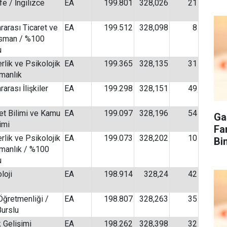
e / İngilizce
EA
199.801
328,026
21
rarası Ticaret ve
EA
199.512
328,098
8
sman / %100
u
rlik ve Psikolojik
EA
199.365
328,135
31
manlık
rarası İlişkiler
EA
199.298
328,151
49
et Bilimi ve Kamu
EA
199.097
328,196
54
Ga
imi
Fa
rlik ve Psikolojik
EA
199.073
328,202
10
Bi
manlık / %100
u
loji
EA
198.914
328,24
42
 Öğretmenliği /
EA
198.807
328,263
35
urslu
 Gelişimi
EA
198.262
328,398
32