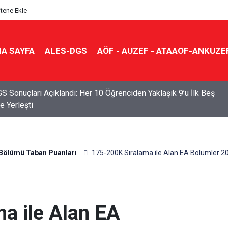
itene Ekle
A SAYFA
ALES-DGS
AÖF - AUZEF - ATAAOF-ANKUZE
S Sonuçları Açıklandı: Her 10 Öğrenciden Yaklaşık 9’u İlk Beş
e Yerleşti
Bölümü Taban Puanları
175-200K Sıralama ile Alan EA Bölümler 2
a ile Alan EA