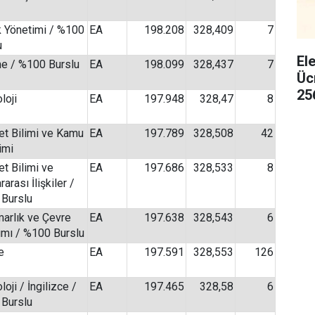
k Yönetimi / %100
EA
198.208
328,409
7
u
El
me / %100 Burslu
EA
198.099
328,437
7
Üc
25
loji
EA
197.948
328,47
8
et Bilimi ve Kamu
EA
197.789
328,508
42
imi
et Bilimi ve
EA
197.686
328,533
8
rarası İlişkiler /
Burslu
marlık ve Çevre
EA
197.638
328,543
6
ımı / %100 Burslu
e
EA
197.591
328,553
126
oji / İngilizce /
EA
197.465
328,58
6
Burslu