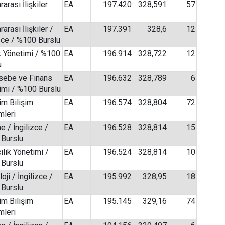
rarası İlişkiler
EA
197.420
328,591
57
rarası İlişkiler /
EA
197.391
328,6
12
izce / %100 Burslu
k Yönetimi / %100
EA
196.914
328,722
12
u
ebe ve Finans
EA
196.632
328,789
6
imi / %100 Burslu
im Bilişim
EA
196.574
328,804
72
mleri
e / İngilizce /
EA
196.528
328,814
15
Burslu
ılık Yönetimi /
EA
196.524
328,814
10
Burslu
oji / İngilizce /
EA
195.992
328,95
18
Burslu
im Bilişim
EA
195.145
329,16
74
mleri