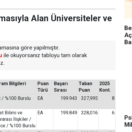
masıyla Alan Üniversiteler ve
Be
Aç
Ba
masına göre yapılmıştır.
u
ile okuyorsanız tabloyu tam olarak
z.
am Bilgileri
Puan
Başarı
Taban
2025
Türü
Sırası
Puan
Kont.
at / %100 Burslu
EA
199.943
327,995
8
et Bilimi ve
EA
199.849
328,016
6
Ps
rarası İlişkiler /
Mi
izce / %100 Burslu