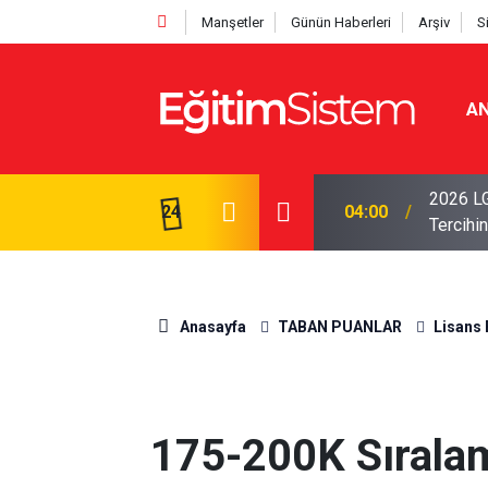
Manşetler
Günün Haberleri
Arşiv
S
AN
i Açıklandı: Sınavla Alan Liseler Yüzde 95,76
2026 LG
24
04:00
Tercihin
Anasayfa
TABAN PUANLAR
Lisans 
175-200K Sıralam