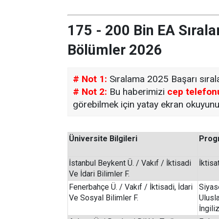
175 - 200 Bin EA Sırala
Bölümler 2026
# Not 1:
Sıralama 2025 Başarı sırala
# Not 2:
Bu haberimizi
cep telefon
görebilmek için yatay ekran okuyunu
Üniversite Bilgileri
Progr
İstanbul Beykent Ü. / Vakıf / İktisadi
İktis
Ve İdari Bilimler F.
Fenerbahçe Ü. / Vakıf / İktisadi, İdari
Siyas
Ve Sosyal Bilimler F.
Ulusla
İngil