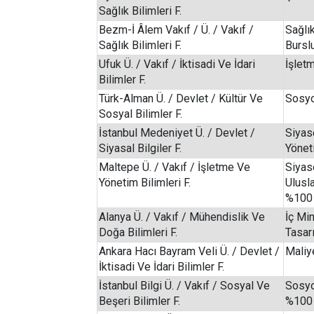
Sağlık Bilimleri F.
Bezm-İ Âlem Vakıf / Ü. / Vakıf /
Sağlı
Sağlık Bilimleri F.
Bursl
Ufuk Ü. / Vakıf / İktisadi Ve İdari
İşlet
Bilimler F.
Türk-Alman Ü. / Devlet / Kültür Ve
Sosyo
Sosyal Bilimler F.
İstanbul Medeniyet Ü. / Devlet /
Siyas
Siyasal Bilgiler F.
Yönet
Maltepe Ü. / Vakıf / İşletme Ve
Siyas
Yönetim Bilimleri F.
Ulusla
%100 
Alanya Ü. / Vakıf / Mühendislik Ve
İç Mi
Doğa Bilimleri F.
Tasar
Ankara Hacı Bayram Veli Ü. / Devlet /
Maliy
İktisadi Ve İdari Bilimler F.
İstanbul Bilgi Ü. / Vakıf / Sosyal Ve
Sosyol
Beşeri Bilimler F.
%100 