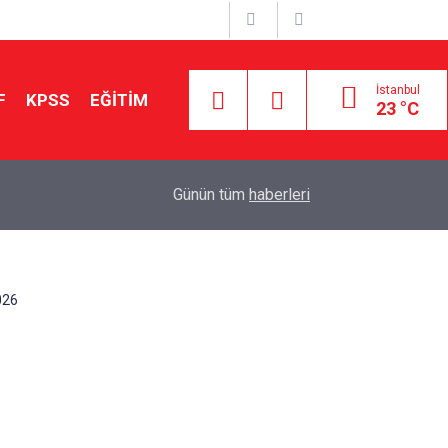
İstanbul
F
KPSS
EĞİTİM
23 °C
Aileniz Sizi İlgi ve Yeteneklerinize Göre Hangi E
01:00
Günün tüm
haberleri
Yönlendiriyor?
026