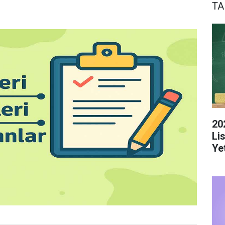
TA
20
Li
Yet