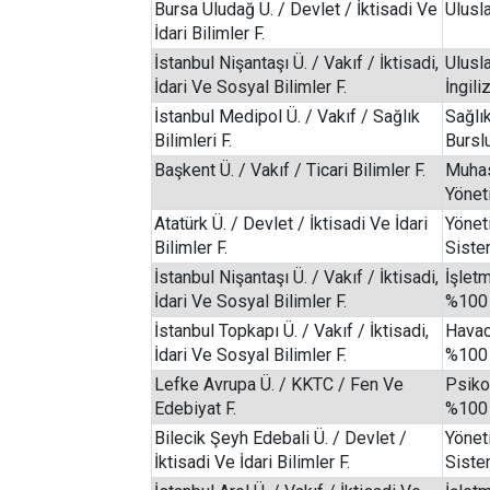
Bursa Uludağ Ü. / Devlet / İktisadi Ve
Ulusla
İdari Bilimler F.
İstanbul Nişantaşı Ü. / Vakıf / İktisadi,
Ulusla
İdari Ve Sosyal Bilimler F.
İngil
İstanbul Medipol Ü. / Vakıf / Sağlık
Sağlı
Bilimleri F.
Bursl
Başkent Ü. / Vakıf / Ticari Bilimler F.
Muhas
Yönet
Atatürk Ü. / Devlet / İktisadi Ve İdari
Yönet
Bilimler F.
Siste
İstanbul Nişantaşı Ü. / Vakıf / İktisadi,
İşletm
İdari Ve Sosyal Bilimler F.
%100 
İstanbul Topkapı Ü. / Vakıf / İktisadi,
Havac
İdari Ve Sosyal Bilimler F.
%100 
Lefke Avrupa Ü. / KKTC / Fen Ve
Psikol
Edebiyat F.
%100 
Bilecik Şeyh Edebali Ü. / Devlet /
Yönet
İktisadi Ve İdari Bilimler F.
Siste