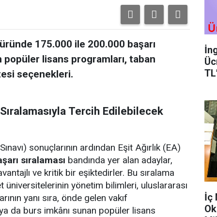
türünde 175.000 ile 200.000 başarı
İn
n popüler lisans programları, taban
Üc
TL
tesi seçenekleri.
Sıralamasıyla Tercih Edilebilecek
navı) sonuçlarının ardından Eşit Ağırlık (EA)
aşarı sıralaması
bandında yer alan adaylar,
ntajlı ve kritik bir eşiktedirler. Bu sıralama
 üniversitelerinin yönetim bilimleri, uluslararası
İç
arının yanı sıra, önde gelen vakıf
Ok
m ya da burs imkânı sunan popüler lisans