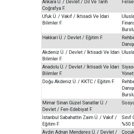
Ankara Ü. / Devlet / Dil Ve Tarih
Felsef
Coğrafya F.
Ufuk Ü. / Vakıf / İktisadi Ve İdari
Ulusla
Bilimler F.
Finan
Bursl
Hakkari Ü. / Devlet / Eğitim F.
Rehbe
Danış
Akdeniz Ü. / Devlet / İktisadi Ve İdari
Ulusla
Bilimler F.
Anadolu Ü. / Devlet / İktisadi Ve İdari
Siyas
Bilimler F.
Yönet
Doğu Akdeniz Ü. / KKTC / Eğitim F.
Rehbe
Danış
Bursl
Mimar Sinan Güzel Sanatlar Ü. /
Sosyo
Devlet / Fen-Edebiyat F.
İstanbul Sabahattin Zaim Ü. / Vakıf /
Sınıf
Eğitim F.
%50 B
Aydın Adnan Menderes Ü. / Devlet /
Çocuk