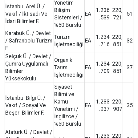
Yönetim
İstanbul Arel Ü. /
Bilişim
1.236
220,
Vakıf / İktisadi Ve
EA
51
Sistemleri /
.539
721
İdari Bilimler F.
%50 Burslu
Karabük Ü. / Devlet
Turizm
1.234
220,
/ Safranbolu Turizm
EA
32
İşletmeciliği
.716
851
F.
Selçuk Ü. / Devlet /
Organik
Çumra Uygulamalı
1.234
220,
Tarım
EA
37
Bilimler
.709
851
İşletmeciliği
Yüksekokulu
Siyaset
Bilimi ve
İstanbul Bilgi Ü. /
Kamu
1.233
220,
Vakıf / Sosyal Ve
EA
35
Yönetimi /
.937
907
Beşeri Bilimler F.
İngilizce /
%50 Burslu
Atatürk Ü. / Devlet /
1.233
220,