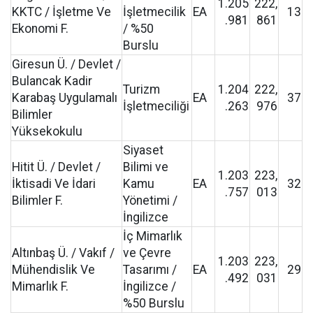
1.205
222,
KKTC / İşletme Ve
İşletmecilik
EA
13
.981
861
Ekonomi F.
/ %50
Burslu
Giresun Ü. / Devlet /
Bulancak Kadir
Turizm
1.204
222,
Karabaş Uygulamalı
EA
37
İşletmeciliği
.263
976
Bilimler
Yüksekokulu
Siyaset
Hitit Ü. / Devlet /
Bilimi ve
1.203
223,
İktisadi Ve İdari
Kamu
EA
32
.757
013
Bilimler F.
Yönetimi /
İngilizce
İç Mimarlık
Altınbaş Ü. / Vakıf /
ve Çevre
1.203
223,
Mühendislik Ve
Tasarımı /
EA
29
.492
031
Mimarlık F.
İngilizce /
%50 Burslu