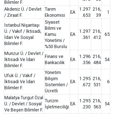
Bilimler F.
Akdeniz Ü. / Devlet
Tarım
1.297
216,
EA
1
/ Ziraat F.
Ekonomisi
.653
39
Siyaset
İstanbul Nişantaşı
Bilimi ve
Ü. / Vakıf / İktisadi,
1.297
216,
Kamu
EA
65
İdari Ve Sosyal
.361
412
Yönetimi /
Bilimler F.
%50 Burslu
Munzur Ü. / Devlet /
Finans ve
1.296
216,
İktisadi Ve İdari
EA
54
Bankacılık
.356
484
Bilimler F.
Yönetim
Ufuk Ü. / Vakıf /
Bilişim
1.295
216,
İktisadi Ve İdari
EA
6
Sistemleri /
.672
531
Bilimler F.
Ücretli
Malatya Turgut Özal
Turizm
1.295
216,
Ü. / Devlet / Sosyal
EA
54
İşletmeciliği
.230
563
Ve Beşeri Bilimler F.