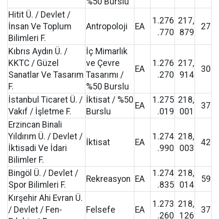
%50 Burslu
Hitit Ü. / Devlet /
1.276
217,
İnsan Ve Toplum
Antropoloji
EA
27
.770
879
Bilimleri F.
Kıbrıs Aydın Ü. /
İç Mimarlık
KKTC / Güzel
ve Çevre
1.276
217,
EA
30
Sanatlar Ve Tasarım
Tasarımı /
.270
914
F.
%50 Burslu
İstanbul Ticaret Ü. /
İktisat / %50
1.275
218,
EA
37
Vakıf / İşletme F.
Burslu
.019
001
Erzincan Binali
Yıldırım Ü. / Devlet /
1.274
218,
İktisat
EA
42
İktisadi Ve İdari
.990
003
Bilimler F.
Bingöl Ü. / Devlet /
1.274
218,
Rekreasyon
EA
59
Spor Bilimleri F.
.835
014
Kırşehir Ahi Evran Ü.
1.273
218,
/ Devlet / Fen-
Felsefe
EA
37
.260
126