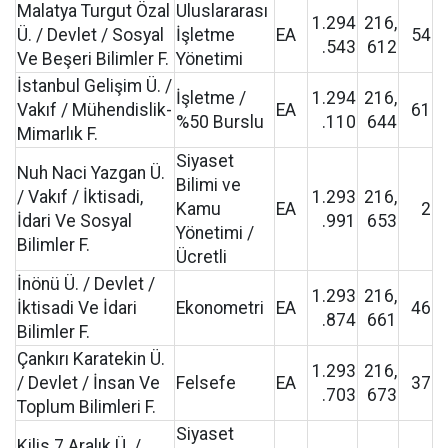
Malatya Turgut Özal
Uluslararası
1.294
216,
Ü. / Devlet / Sosyal
İşletme
EA
54
.543
612
Ve Beşeri Bilimler F.
Yönetimi
İstanbul Gelişim Ü. /
İşletme /
1.294
216,
Vakıf / Mühendislik-
EA
61
%50 Burslu
.110
644
Mimarlık F.
Siyaset
Nuh Naci Yazgan Ü.
Bilimi ve
/ Vakıf / İktisadi,
1.293
216,
Kamu
EA
2
İdari Ve Sosyal
.991
653
Yönetimi /
Bilimler F.
Ücretli
İnönü Ü. / Devlet /
1.293
216,
İktisadi Ve İdari
Ekonometri
EA
46
.874
661
Bilimler F.
Çankırı Karatekin Ü.
1.293
216,
/ Devlet / İnsan Ve
Felsefe
EA
37
.703
673
Toplum Bilimleri F.
Siyaset
Kilis 7 Aralık Ü. /