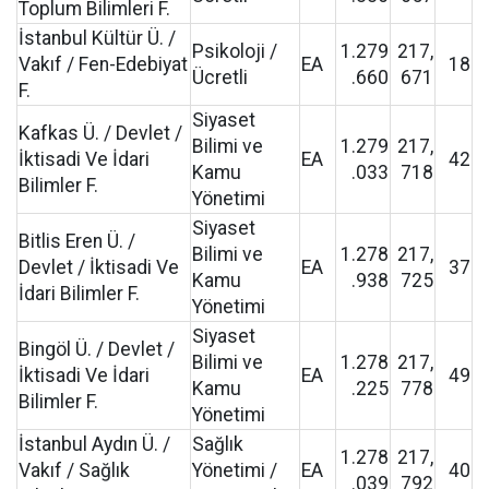
Toplum Bilimleri F.
İstanbul Kültür Ü. /
Psikoloji /
1.279
217,
Vakıf / Fen-Edebiyat
EA
18
Ücretli
.660
671
F.
Siyaset
Kafkas Ü. / Devlet /
Bilimi ve
1.279
217,
İktisadi Ve İdari
EA
42
Kamu
.033
718
Bilimler F.
Yönetimi
Siyaset
Bitlis Eren Ü. /
Bilimi ve
1.278
217,
Devlet / İktisadi Ve
EA
37
Kamu
.938
725
İdari Bilimler F.
Yönetimi
Siyaset
Bingöl Ü. / Devlet /
Bilimi ve
1.278
217,
İktisadi Ve İdari
EA
49
Kamu
.225
778
Bilimler F.
Yönetimi
İstanbul Aydın Ü. /
Sağlık
1.278
217,
Vakıf / Sağlık
Yönetimi /
EA
40
.039
792