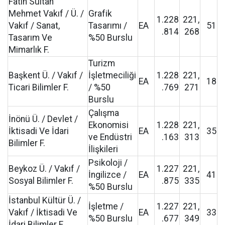
Fatih Sultan
Mehmet Vakıf / Ü. /
Grafik
1.228
221,
Vakıf / Sanat,
Tasarımı /
EA
51
.814
268
Tasarım Ve
%50 Burslu
Mimarlık F.
Turizm
Başkent Ü. / Vakıf /
İşletmeciliği
1.228
221,
EA
18
Ticari Bilimler F.
/ %50
.769
271
Burslu
Çalışma
İnönü Ü. / Devlet /
Ekonomisi
1.228
221,
İktisadi Ve İdari
EA
35
ve Endüstri
.163
313
Bilimler F.
İlişkileri
Psikoloji /
Beykoz Ü. / Vakıf /
1.227
221,
İngilizce /
EA
41
Sosyal Bilimler F.
.875
335
%50 Burslu
İstanbul Kültür Ü. /
İşletme /
1.227
221,
Vakıf / İktisadi Ve
EA
33
%50 Burslu
.677
349
İdari Bilimler F.