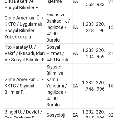
Oltu Beşeri Ve
İşletme
EA
31
.563
933
Sosyal Bilimler F.
Finans ve
Girne Amerikan Ü. /
Bankacılık /
KKTC / Uygulamalı
1.233
220,
İngilizce /
EA
15
Sosyal Bilimler
.218
96
%100
Yüksekokulu
Burslu
Kto Karatay Ü. /
Sosyal
1.233
220,
Vakıf / İktisadi, İdari
Hizmet /
EA
31
.104
969
Ve Sosyal Bilimler F.
%50 Burslu
Siyaset
Bilimi ve
Girne Amerikan Ü. /
Kamu
1.232
220,
KKTC / Siyasal
Yönetimi /
EA
15
.748
996
Bilimler F.
İngilizce /
%100
Burslu
Bingöl Ü. / Devlet /
1.232
220,
Sosyoloji
EA
32