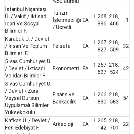
%50 Burslu
İstanbul Nişantaşı
Turizm
Ü. / Vakıf / İktisadi,
1.268
218,
İşletmeciliği
EA
1
İdari Ve Sosyal
.396
466
/ Ücretli
Bilimler F.
Karabük Ü. / Devlet
1.267
218,
/ İnsan Ve Toplum
Felsefe
EA
32
.827
509
Bilimleri F.
Sivas Cumhuriyet Ü.
1.267
218,
/ Devlet / İktisadi
Ekonometri
EA
42
.627
524
Ve İdari Bilimler F.
Sivas Cumhuriyet Ü.
/ Devlet / Zara
Finans ve
1.266
218,
Veysel Dursun
EA
54
Bankacılık
.830
583
Uygulamalı Bilimler
Yüksekokulu
Kafkas Ü. / Devlet /
1.265
218,
Arkeoloji
EA
22
Fen-Edebiyat F.
.142
701