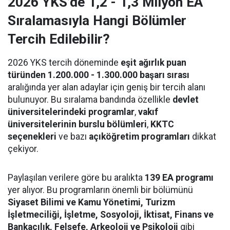
2026 YKS’de 1,2 - 1,3 Milyon EA
Sıralamasıyla Hangi Bölümler
Tercih Edilebilir?
2026 YKS tercih döneminde
eşit ağırlık puan
türünden 1.200.000 - 1.300.000 başarı sırası
aralığında yer alan adaylar için geniş bir tercih alanı
bulunuyor. Bu sıralama bandında özellikle
devlet
üniversitelerindeki programlar
,
vakıf
üniversitelerinin burslu bölümleri
,
KKTC
seçenekleri
ve bazı
açıköğretim programları
dikkat
çekiyor.
Paylaşılan verilere göre bu aralıkta
139 EA programı
yer alıyor. Bu programların önemli bir bölümünü
Siyaset Bilimi ve Kamu Yönetimi, Turizm
İşletmeciliği, İşletme, Sosyoloji, İktisat, Finans ve
Bankacılık, Felsefe, Arkeoloji ve Psikoloji
gibi