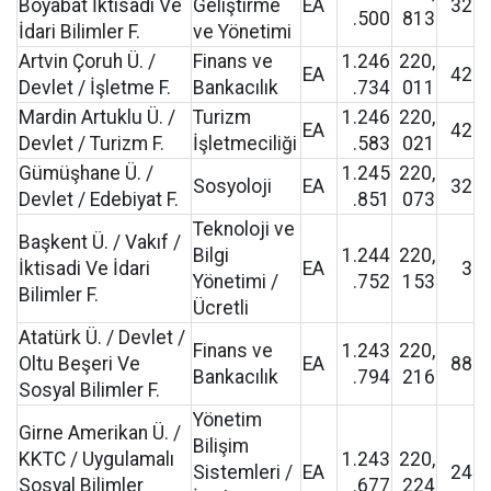
Boyabat İktisadi Ve
Geliştirme
EA
32
.500
813
İdari Bilimler F.
ve Yönetimi
Artvin Çoruh Ü. /
Finans ve
1.246
220,
EA
42
Devlet / İşletme F.
Bankacılık
.734
011
Mardin Artuklu Ü. /
Turizm
1.246
220,
EA
42
Devlet / Turizm F.
İşletmeciliği
.583
021
Gümüşhane Ü. /
1.245
220,
Sosyoloji
EA
32
Devlet / Edebiyat F.
.851
073
Teknoloji ve
Başkent Ü. / Vakıf /
Bilgi
1.244
220,
İktisadi Ve İdari
EA
3
Yönetimi /
.752
153
Bilimler F.
Ücretli
Atatürk Ü. / Devlet /
Finans ve
1.243
220,
Oltu Beşeri Ve
EA
88
Bankacılık
.794
216
Sosyal Bilimler F.
Yönetim
Girne Amerikan Ü. /
Bilişim
KKTC / Uygulamalı
1.243
220,
Sistemleri /
EA
24
Sosyal Bilimler
.677
224