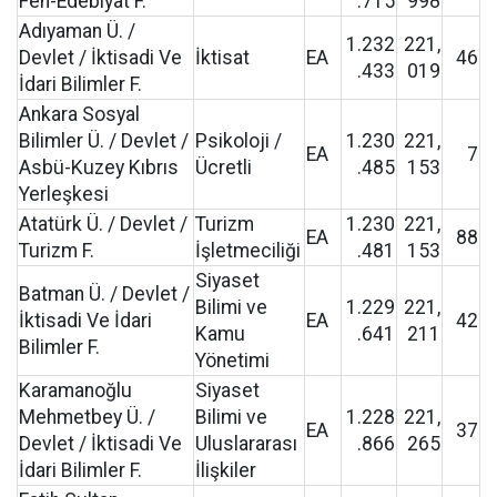
Fen-Edebiyat F.
.715
998
Adıyaman Ü. /
1.232
221,
Devlet / İktisadi Ve
İktisat
EA
46
.433
019
İdari Bilimler F.
Ankara Sosyal
Bilimler Ü. / Devlet /
Psikoloji /
1.230
221,
EA
7
Asbü-Kuzey Kıbrıs
Ücretli
.485
153
Yerleşkesi
Atatürk Ü. / Devlet /
Turizm
1.230
221,
EA
88
Turizm F.
İşletmeciliği
.481
153
Siyaset
Batman Ü. / Devlet /
Bilimi ve
1.229
221,
İktisadi Ve İdari
EA
42
Kamu
.641
211
Bilimler F.
Yönetimi
Karamanoğlu
Siyaset
Mehmetbey Ü. /
Bilimi ve
1.228
221,
EA
37
Devlet / İktisadi Ve
Uluslararası
.866
265
İdari Bilimler F.
İlişkiler