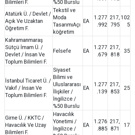
Bilimleri F.
%50 Burslu
Tekstil ve
Atatürk Ü. / Devlet /
Moda
1.277
217,
102
Açık Ve Uzaktan
EA
TasarımıAçı
.992
795
5
Öğretim F.
köğretim
Kahramanmaraş
Sütçü İmam Ü. /
1.277
217,
Felsefe
EA
35
Devlet / İnsan Ve
.679
818
Toplum Bilimleri F.
Siyaset
Bilimi ve
İstanbul Ticaret Ü. /
Uluslararası
1.277
217,
Vakıf / İnsan Ve
EA
25
İlişkiler /
.139
853
Toplum Bilimleri F.
İngilizce /
%50 Burslu
Havacılık
Girne Ü. / KKTC /
Yönetimi /
1.276
217,
Havacılık Ve Uzay
EA
17
İngilizce /
.885
871
Bilimleri F.