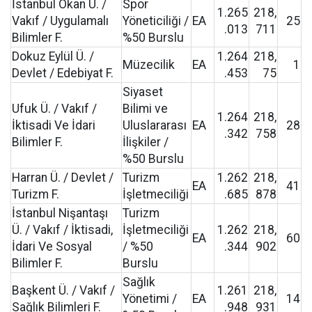
İstanbul Okan Ü. /
Spor
1.265
218,
Vakıf / Uygulamalı
Yöneticiliği /
EA
25
.013
711
Bilimler F.
%50 Burslu
Dokuz Eylül Ü. /
1.264
218,
Müzecilik
EA
1
Devlet / Edebiyat F.
.453
75
Siyaset
Ufuk Ü. / Vakıf /
Bilimi ve
1.264
218,
İktisadi Ve İdari
Uluslararası
EA
28
.342
758
Bilimler F.
İlişkiler /
%50 Burslu
Harran Ü. / Devlet /
Turizm
1.262
218,
EA
41
Turizm F.
İşletmeciliği
.685
878
İstanbul Nişantaşı
Turizm
Ü. / Vakıf / İktisadi,
İşletmeciliği
1.262
218,
EA
60
İdari Ve Sosyal
/ %50
.344
902
Bilimler F.
Burslu
Sağlık
Başkent Ü. / Vakıf /
1.261
218,
Yönetimi /
EA
14
Sağlık Bilimleri F.
.948
931