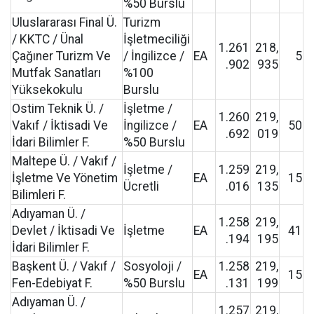
%50 Burslu
Uluslararası Final Ü.
Turizm
/ KKTC / Ünal
İşletmeciliği
1.261
218,
Çağıner Turizm Ve
/ İngilizce /
EA
5
.902
935
Mutfak Sanatları
%100
Yüksekokulu
Burslu
Ostim Teknik Ü. /
İşletme /
1.260
219,
Vakıf / İktisadi Ve
İngilizce /
EA
50
.692
019
İdari Bilimler F.
%50 Burslu
Maltepe Ü. / Vakıf /
İşletme /
1.259
219,
İşletme Ve Yönetim
EA
15
Ücretli
.016
135
Bilimleri F.
Adıyaman Ü. /
1.258
219,
Devlet / İktisadi Ve
İşletme
EA
41
.194
195
İdari Bilimler F.
Başkent Ü. / Vakıf /
Sosyoloji /
1.258
219,
EA
15
Fen-Edebiyat F.
%50 Burslu
.131
199
Adıyaman Ü. /
1.257
219,