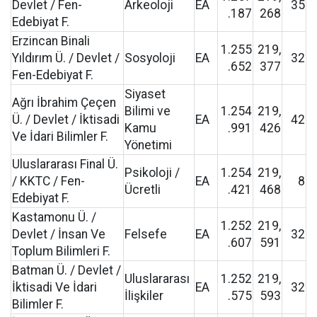
Devlet / Fen-
Arkeoloji
EA
35
.187
268
Edebiyat F.
Erzincan Binali
1.255
219,
Yıldırım Ü. / Devlet /
Sosyoloji
EA
32
.652
377
Fen-Edebiyat F.
Siyaset
Ağrı İbrahim Çeçen
Bilimi ve
1.254
219,
Ü. / Devlet / İktisadi
EA
42
Kamu
.991
426
Ve İdari Bilimler F.
Yönetimi
Uluslararası Final Ü.
Psikoloji /
1.254
219,
/ KKTC / Fen-
EA
8
Ücretli
.421
468
Edebiyat F.
Kastamonu Ü. /
1.252
219,
Devlet / İnsan Ve
Felsefe
EA
32
.607
591
Toplum Bilimleri F.
Batman Ü. / Devlet /
Uluslararası
1.252
219,
İktisadi Ve İdari
EA
32
İlişkiler
.575
593
Bilimler F.