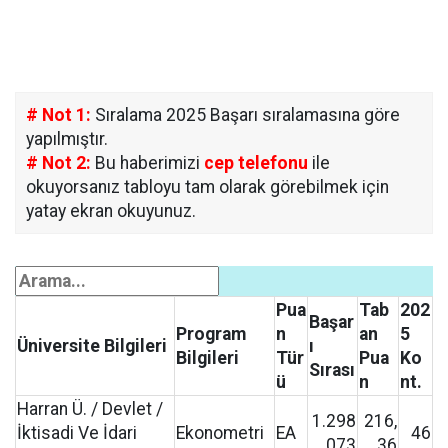
# Not 1:
Sıralama 2025 Başarı sıralamasına göre
yapılmıştır.
# Not 2:
Bu haberimizi
cep telefonu
ile
okuyorsanız tabloyu tam olarak görebilmek için
yatay ekran okuyunuz.
Pua
Tab
202
Başar
Program
n
an
5
Üniversite Bilgileri
ı
Bilgileri
Tür
Pua
Ko
Sırası
ü
n
nt.
Harran Ü. / Devlet /
1.298
216,
İktisadi Ve İdari
Ekonometri
EA
46
.073
36