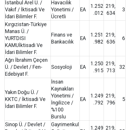
İstanbul Arel Ü. /
Havacılık
1.252
219,
Vakıf / İktisadi Ve
Yönetimi /
EA
3
.012
634
İdari Bilimler F.
Ücretli
Kırgızistan-Türkiye
Manas Ü. /
Finans ve
1.251
219,
YURTDISI
EA
6
Bankacılık
.982
636
KAMUİktisadi Ve
İdari Bilimler F.
Ağrı İbrahim Çeçen
1.250
219,
Ü. / Devlet / Fen-
Sosyoloji
EA
32
.915
713
Edebiyat F.
İnsan
Kaynakları
Yakın Doğu Ü. /
Yönetimi /
1.249
219,
KKTC / İktisadi Ve
EA
5
İngilizce /
.792
796
İdari Bilimler F.
%100
Burslu
Sinop Ü. / Devlet /
Gayrimenkul
1.249
219,