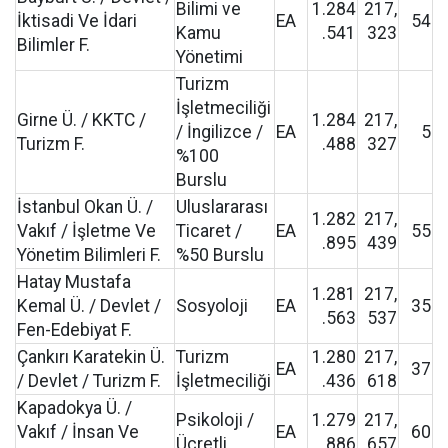
Bilimi ve
1.284
217,
İktisadi Ve İdari
EA
54
Kamu
.541
323
Bilimler F.
Yönetimi
Turizm
İşletmeciliği
Girne Ü. / KKTC /
1.284
217,
/ İngilizce /
EA
5
Turizm F.
.488
327
%100
Burslu
İstanbul Okan Ü. /
Uluslararası
1.282
217,
Vakıf / İşletme Ve
Ticaret /
EA
55
.895
439
Yönetim Bilimleri F.
%50 Burslu
Hatay Mustafa
1.281
217,
Kemal Ü. / Devlet /
Sosyoloji
EA
35
.563
537
Fen-Edebiyat F.
Çankırı Karatekin Ü.
Turizm
1.280
217,
EA
37
/ Devlet / Turizm F.
İşletmeciliği
.436
618
Kapadokya Ü. /
Psikoloji /
1.279
217,
Vakıf / İnsan Ve
EA
60
Ücretli
.886
657