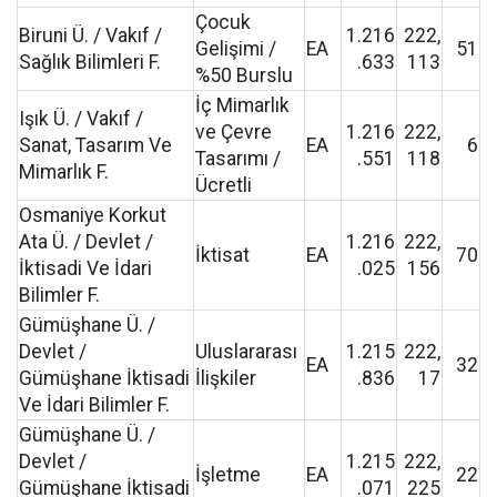
Çocuk
Biruni Ü. / Vakıf /
1.216
222,
Gelişimi /
EA
51
Sağlık Bilimleri F.
.633
113
%50 Burslu
İç Mimarlık
Işık Ü. / Vakıf /
ve Çevre
1.216
222,
Sanat, Tasarım Ve
EA
6
Tasarımı /
.551
118
Mimarlık F.
Ücretli
Osmaniye Korkut
Ata Ü. / Devlet /
1.216
222,
İktisat
EA
70
İktisadi Ve İdari
.025
156
Bilimler F.
Gümüşhane Ü. /
Devlet /
Uluslararası
1.215
222,
EA
32
Gümüşhane İktisadi
İlişkiler
.836
17
Ve İdari Bilimler F.
Gümüşhane Ü. /
Devlet /
1.215
222,
İşletme
EA
22
Gümüşhane İktisadi
.071
225