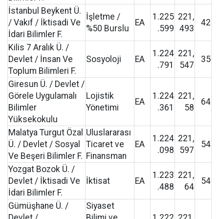
İstanbul Beykent Ü.
İşletme /
1.225
221,
/ Vakıf / İktisadi Ve
EA
42
%50 Burslu
.599
493
İdari Bilimler F.
Kilis 7 Aralık Ü. /
1.224
221,
Devlet / İnsan Ve
Sosyoloji
EA
35
.791
547
Toplum Bilimleri F.
Giresun Ü. / Devlet /
Görele Uygulamalı
Lojistik
1.224
221,
EA
64
Bilimler
Yönetimi
.361
58
Yüksekokulu
Malatya Turgut Özal
Uluslararası
1.224
221,
Ü. / Devlet / Sosyal
Ticaret ve
EA
54
.098
597
Ve Beşeri Bilimler F.
Finansman
Yozgat Bozok Ü. /
1.223
221,
Devlet / İktisadi Ve
İktisat
EA
54
.488
64
İdari Bilimler F.
Gümüşhane Ü. /
Siyaset
Devlet /
Bilimi ve
1.222
221,