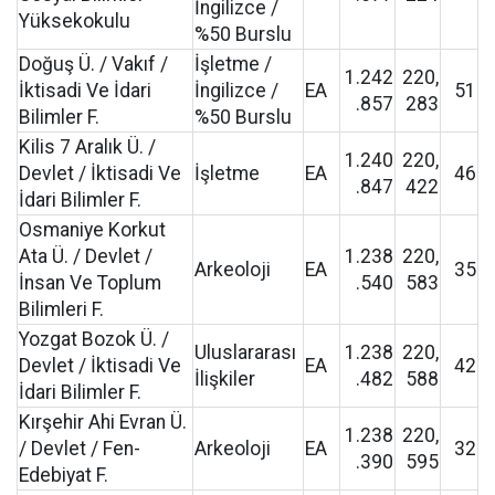
İngilizce /
Yüksekokulu
%50 Burslu
Doğuş Ü. / Vakıf /
İşletme /
1.242
220,
İktisadi Ve İdari
İngilizce /
EA
51
.857
283
Bilimler F.
%50 Burslu
Kilis 7 Aralık Ü. /
1.240
220,
Devlet / İktisadi Ve
İşletme
EA
46
.847
422
İdari Bilimler F.
Osmaniye Korkut
Ata Ü. / Devlet /
1.238
220,
Arkeoloji
EA
35
İnsan Ve Toplum
.540
583
Bilimleri F.
Yozgat Bozok Ü. /
Uluslararası
1.238
220,
Devlet / İktisadi Ve
EA
42
İlişkiler
.482
588
İdari Bilimler F.
Kırşehir Ahi Evran Ü.
1.238
220,
/ Devlet / Fen-
Arkeoloji
EA
32
.390
595
Edebiyat F.