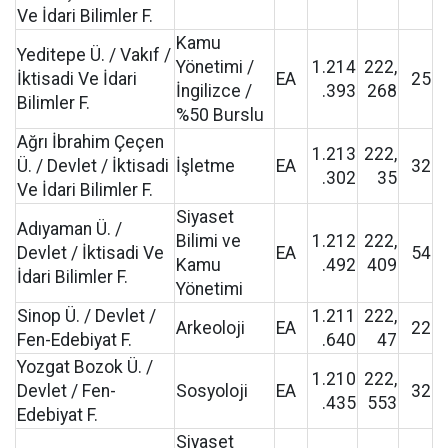
Ve İdari Bilimler F.
Kamu
Yeditepe Ü. / Vakıf /
Yönetimi /
1.214
222,
İktisadi Ve İdari
EA
25
İngilizce /
.393
268
Bilimler F.
%50 Burslu
Ağrı İbrahim Çeçen
1.213
222,
Ü. / Devlet / İktisadi
İşletme
EA
32
.302
35
Ve İdari Bilimler F.
Siyaset
Adıyaman Ü. /
Bilimi ve
1.212
222,
Devlet / İktisadi Ve
EA
54
Kamu
.492
409
İdari Bilimler F.
Yönetimi
Sinop Ü. / Devlet /
1.211
222,
Arkeoloji
EA
22
Fen-Edebiyat F.
.640
47
Yozgat Bozok Ü. /
1.210
222,
Devlet / Fen-
Sosyoloji
EA
32
.435
553
Edebiyat F.
Siyaset