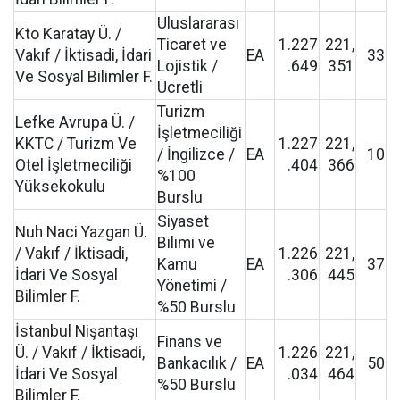
Uluslararası
Kto Karatay Ü. /
Ticaret ve
1.227
221,
Vakıf / İktisadi, İdari
EA
33
Lojistik /
.649
351
Ve Sosyal Bilimler F.
Ücretli
Turizm
Lefke Avrupa Ü. /
İşletmeciliği
KKTC / Turizm Ve
1.227
221,
/ İngilizce /
EA
10
Otel İşletmeciliği
.404
366
%100
Yüksekokulu
Burslu
Siyaset
Nuh Naci Yazgan Ü.
Bilimi ve
/ Vakıf / İktisadi,
1.226
221,
Kamu
EA
37
İdari Ve Sosyal
.306
445
Yönetimi /
Bilimler F.
%50 Burslu
İstanbul Nişantaşı
Finans ve
Ü. / Vakıf / İktisadi,
1.226
221,
Bankacılık /
EA
50
İdari Ve Sosyal
.034
464
%50 Burslu
Bilimler F.