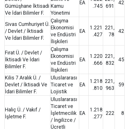
EA
42
Gümüşhane İktisadi
Kamu
.745
691
Ve İdari Bilimler F.
Yönetimi
Çalışma
Sivas Cumhuriyet Ü.
Ekonomisi
1.221
221,
/ Devlet / İktisadi
EA
42
ve Endüstri
.427
78
Ve İdari Bilimler F.
İlişkileri
Çalışma
Fırat Ü. / Devlet /
Ekonomisi
1.220
221,
İktisadi Ve İdari
EA
45
ve Endüstri
.666
832
Bilimler F.
İlişkileri
Kilis 7 Aralık Ü. /
Uluslararası
1.218
221,
Devlet / İktisadi Ve
Ticaret ve
EA
59
.810
963
İdari Bilimler F.
Lojistik
Uluslararası
Ticaret ve
Haliç Ü. / Vakıf /
1.218
İşletmecilik
EA
222
8
İşletme F.
.277
/ İngilizce /
Ücretli