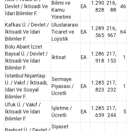
Bilimi ve
1.290
216,
Devlet / İktisadi Ve
EA
46
Kamu
.828
88
İdari Bilimler F.
Yönetimi
Kafkas Ü. / Devlet /
Uluslararası
1.289
216,
İktisadi Ve İdari
Ticaret ve
EA
64
.565
967
Bilimler F.
Lojistik
Bolu Abant İzzet
Baysal Ü. / Devlet /
1.286
217,
İktisat
EA
1
İktisadi Ve İdari
.918
153
Bilimler F.
İstanbul Nişantaşı
Sermaye
Ü. / Vakıf / İktisadi,
1.285
217,
Piyasası /
EA
1
İdari Ve Sosyal
.823
232
Ücretli
Bilimler F.
Ufuk Ü. / Vakıf /
İşletme /
1.285
217,
İktisadi Ve İdari
EA
5
Ücretli
.659
244
Bilimler F.
Siyaset
Bayburt Ü. / Devlet /