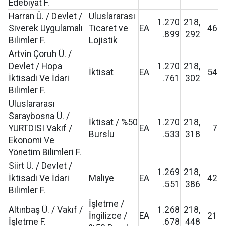
Edebiyat F.
Harran Ü. / Devlet /
Uluslararası
1.270
218,
Siverek Uygulamalı
Ticaret ve
EA
46
.899
292
Bilimler F.
Lojistik
Artvin Çoruh Ü. /
Devlet / Hopa
1.270
218,
İktisat
EA
54
İktisadi Ve İdari
.761
302
Bilimler F.
Uluslararası
Saraybosna Ü. /
İktisat / %50
1.270
218,
YURTDISI Vakıf /
EA
7
Burslu
.533
318
Ekonomi Ve
Yönetim Bilimleri F.
Siirt Ü. / Devlet /
1.269
218,
İktisadi Ve İdari
Maliye
EA
42
.551
386
Bilimler F.
İşletme /
Altınbaş Ü. / Vakıf /
1.268
218,
İngilizce /
EA
21
İşletme F.
.678
448