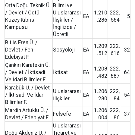
Orta Doğu Teknik Ü.
Bilimi ve
/ Devlet / Odtü
Uluslararası
1.210
222,
EA
5
Kuzey Kıbrıs
İlişkiler /
.286
564
Kampusu
İngilizce /
Ücretli
Bitlis Eren Ü. /
1.209
222,
Devlet / Fen-
Sosyoloji
EA
32
.512
616
Edebiyat F.
Çankırı Karatekin Ü.
1.208
222,
/ Devlet / İktisadi
İktisat
EA
64
.482
687
Ve İdari Bilimler F.
Karabük Ü. / Devlet
Uluslararası
1.206
222,
/ İktisadi Ve İdari
EA
54
İlişkiler
.280
84
Bilimler F.
Mardin Artuklu Ü. /
1.206
222,
Felsefe
EA
37
Devlet / Edebiyat F.
.004
86
Uluslararası
Doğu Akdeniz Ü. /
Ticaret ve