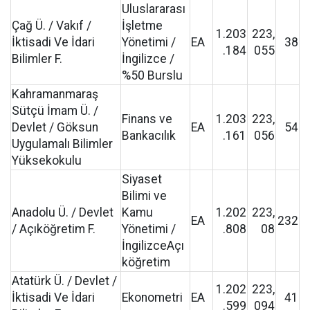
Uluslararası
Çağ Ü. / Vakıf /
İşletme
1.203
223,
İktisadi Ve İdari
Yönetimi /
EA
38
.184
055
Bilimler F.
İngilizce /
%50 Burslu
Kahramanmaraş
Sütçü İmam Ü. /
Finans ve
1.203
223,
Devlet / Göksun
EA
54
Bankacılık
.161
056
Uygulamalı Bilimler
Yüksekokulu
Siyaset
Bilimi ve
Anadolu Ü. / Devlet
Kamu
1.202
223,
EA
232
/ Açıköğretim F.
Yönetimi /
.808
08
İngilizceAçı
köğretim
Atatürk Ü. / Devlet /
1.202
223,
İktisadi Ve İdari
Ekonometri
EA
41
.599
094