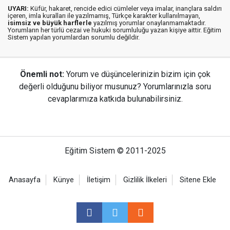
UYARI:
Küfür, hakaret, rencide edici cümleler veya imalar, inançlara saldırı
içeren, imla kuralları ile yazılmamış, Türkçe karakter kullanılmayan,
isimsiz ve büyük harflerle
yazılmış yorumlar onaylanmamaktadır.
Yorumların her türlü cezai ve hukuki sorumluluğu yazan kişiye aittir. Eğitim
Sistem yapılan yorumlardan sorumlu değildir.
Önemli not:
Yorum ve düşüncelerinizin bizim için çok
değerli olduğunu biliyor musunuz? Yorumlarınızla soru
cevaplarımıza katkıda bulunabilirsiniz.
Eğitim Sistem © 2011-2025
Anasayfa
Künye
İletişim
Gizlilik İlkeleri
Sitene Ekle