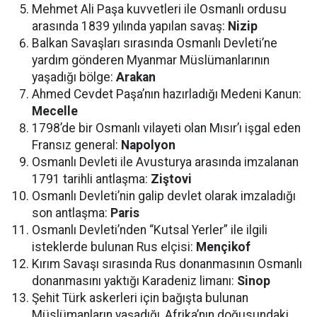
Mehmet Ali Paşa kuvvetleri ile Osmanlı ordusu
arasında 1839 yılında yapılan savaş:
Nizip
Balkan Savaşları sırasında Osmanlı Devleti’ne
yardım gönderen Myanmar Müslümanlarının
yaşadığı bölge:
Arakan
Ahmed Cevdet Paşa’nın hazırladığı Medeni Kanun:
Mecelle
1798’de bir Osmanlı vilayeti olan Mısır’ı işgal eden
Fransız general:
Napolyon
Osmanlı Devleti ile Avusturya arasında imzalanan
1791 tarihli antlaşma:
Ziştovi
Osmanlı Devleti’nin galip devlet olarak imzaladığı
son antlaşma:
Paris
Osmanlı Devleti’nden “Kutsal Yerler” ile ilgili
isteklerde bulunan Rus elçisi:
Mençikof
Kırım Savaşı sırasında Rus donanmasının Osmanlı
donanmasını yaktığı Karadeniz limanı:
Sinop
Şehit Türk askerleri için bağışta bulunan
Müslümanların yaşadığı, Afrika’nın doğusundaki