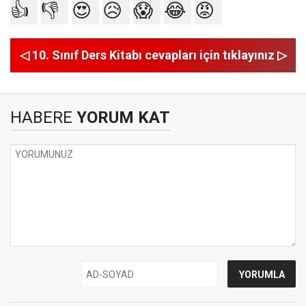
👍
👎
😍
😥
😱
😂
😡
◁ 10. Sınıf Ders Kitabı cevapları için tıklayınız ▷
HABERE
YORUM KAT