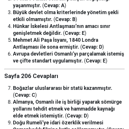
yaşanmıştır.
(
Cevap: A
)
Büyük devlet olma kriterlerinde yönetim şekli
etkili olmamıştır.
(
Cevap: B
)
Hünkar İskelesi Antlaşması’nın amacı sınır
genişletmek değildir.
(
Cevap: E
)
Mehmet Ali Paşa İsyanı, 1840 Londra
Antlaşması ile sona ermiştir.
(
Cevap: D
)
Avrupa devletleri Osmanlı’yı parçalamak istemiş
ve çifte standart uygulamıştır.
(
Cevap: E
)
Sayfa 206 Cevapları
Boğazlar uluslararası bir statü kazanmıştır.
(
Cevap: C
)
Almanya, Osmanlı ile iş birliği yaparak sömürge
yollarını tehdit etmek ve hammadde kaynağı
elde etmek istemiştir.
(
Cevap: D
)
Doğu Rumeli’ye idari özerklik verilmesi