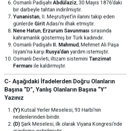
Osmanlı Padişahı
Abdülaziz
, 30 Mayıs 1876’daki
bir darbeyle tahtan indirilmiştir.
Yunanistan
, II. Meşrutiyet’in ilanını takip eden
günlerde
Girit
Adası’nı ilhak etmiştir.
Nene Hatun
,
Erzurum Savunması
sırasında
kahramanlık göstermiş bir Türk kadınıdır.
Osmanlı Padişahı
II. Mahmud
, Mehmet Ali Paşa
İsyanı’na karşı
Rusya’dan
yardım istemiştir.
Osmanlı Devleti, iltizam sistemini
Tanzimat
Fermanı
ile kaldırmıştır.
C- Aşağıdaki İfadelerden Doğru Olanların
Başına “D”, Yanlış Olanların Başına “Y”
Yazınız
(Y)
Kutsal Yerler Meselesi, 93 Harbi’nin
nedenlerinden biridir.
(D)
Şark Meselesi, ilk olarak Viyana Kongresi’nde
gündeme getirilmiştir.