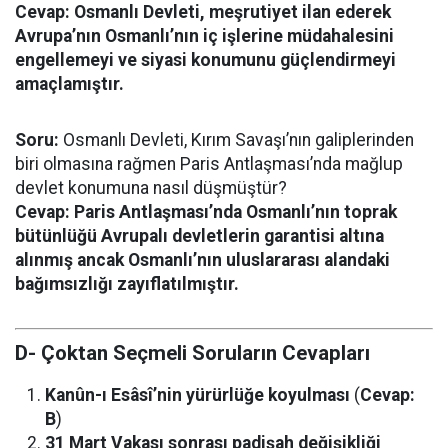
Cevap:
Osmanlı Devleti, meşrutiyet ilan ederek
Avrupa’nın Osmanlı’nın iç işlerine müdahalesini
engellemeyi ve siyasi konumunu güçlendirmeyi
amaçlamıştır.
Soru:
Osmanlı Devleti, Kırım Savaşı’nın galiplerinden
biri olmasına rağmen Paris Antlaşması’nda mağlup
devlet konumuna nasıl düşmüştür?
Cevap:
Paris Antlaşması’nda Osmanlı’nın toprak
bütünlüğü Avrupalı devletlerin garantisi altına
alınmış ancak Osmanlı’nın uluslararası alandaki
bağımsızlığı zayıflatılmıştır.
D- Çoktan Seçmeli Soruların Cevapları
Kanûn-ı Esâsî’nin yürürlüğe koyulması
(
Cevap:
B
)
31 Mart Vakası sonrası padişah değişikliği