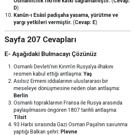
Osmanlıcılık fikrine katkı sağlamamıştır.
(
Cevap:
D
)
Kanûn-ı Esâsî padişaha yasama, yürütme ve
yargı yetkileri vermiştir.
(
Cevap: E
)
Sayfa 207 Cevapları
E- Aşağıdaki Bulmacayı Çözünüz
Osmanlı Devleti’nin Kırım’ın Rusya’ya ilhakını
resmen kabul ettiği antlaşma:
Yaş
Asılsız Ermeni iddialarının uluslararası bir
meseleye dönüşmesine neden olan antlaşma:
Berlin
Osmanlı topraklarının Fransa ile Rusya arasında
paylaşılmasını öngören 1807 tarihli antlaşma:
Tilsit
93 Harbi sırasında Gazi Osman Paşa’nın savunma
yaptığı Balkan şehri:
Plevne