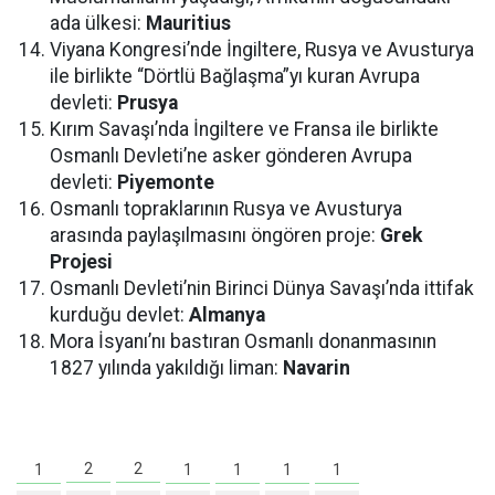
ada ülkesi:
Mauritius
Viyana Kongresi’nde İngiltere, Rusya ve Avusturya
ile birlikte “Dörtlü Bağlaşma”yı kuran Avrupa
devleti:
Prusya
Kırım Savaşı’nda İngiltere ve Fransa ile birlikte
Osmanlı Devleti’ne asker gönderen Avrupa
devleti:
Piyemonte
Osmanlı topraklarının Rusya ve Avusturya
arasında paylaşılmasını öngören proje:
Grek
Projesi
Osmanlı Devleti’nin Birinci Dünya Savaşı’nda ittifak
kurduğu devlet:
Almanya
Mora İsyanı’nı bastıran Osmanlı donanmasının
1827 yılında yakıldığı liman:
Navarin
2
2
1
1
1
1
1